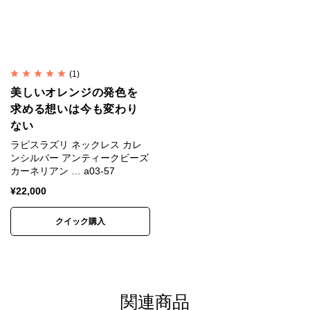
純銀では傷がつきやすく装飾品に向かないため、耐久
性や強度を補う目的で銅などの金属を混ぜ合わせま
す。
(1)
一般的な装飾品は銀92.5%＋銅7.5%の合金が用いられ
美しいオレンジの発色を
ます。
求める想いは今も変わり
ない
これはスターリングシルバー（Sterling Silver）、
ラピスラズリ ネックレス カレ
SV925と呼ばれます。
ンシルバー アンティークビーズ
カーネリアン … a03-57
カレンシルバーは銀95%＋銅5%のSV950が用いられ
¥
22,000
ます。
SV925は昔ながらの手仕事には固すぎるためです。
クイック購入
フェルメールを虜にした神秘的
な青
関連商品