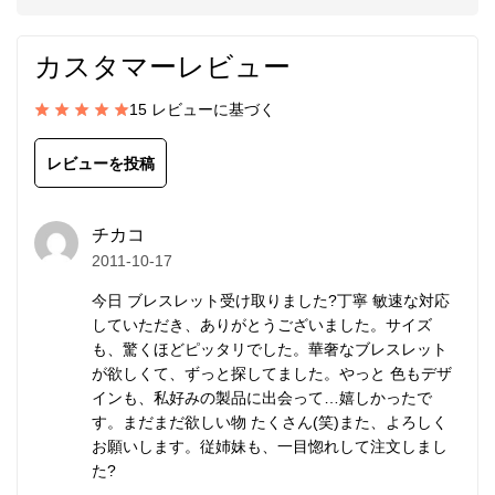
青を引き立てている極小粒のシルバービーズひとつひ
とつにも、さらに小さな刻印が打ち込まれています。
カスタマーレビュー
こんなに小さなビーズが手仕事から生み出されること
に驚嘆します。
15 レビューに基づく
きわめて細身で主張し過ぎず、優雅さを手首に加えま
レビューを投稿
す。
チカコ
留め具
には、高品質なスターリングシルバー
2011-10-17
（SV925/イスラエル製）を使用しています。デザイ
今日 ブレスレット受け取りました?丁寧 敏速な対応
ンの邪魔にならない小ぶりで控えめなものを選んでい
していただき、ありがとうございました。サイズ
ます。
も、驚くほどピッタリでした。華奢なブレスレット
が欲しくて、ずっと探してました。やっと 色もデザ
ワイヤーをかしめるストッパーには、アルジェンティ
インも、私好みの製品に出会って…嬉しかったで
す。まだまだ欲しい物 たくさん(笑)また、よろしく
ウムシルバー（SV940/アメリカ製）を現在採用して
お願いします。従姉妹も、一目惚れして注文しまし
います。
た?
一般的なストッパーより、耐久性と強度にはるかに優