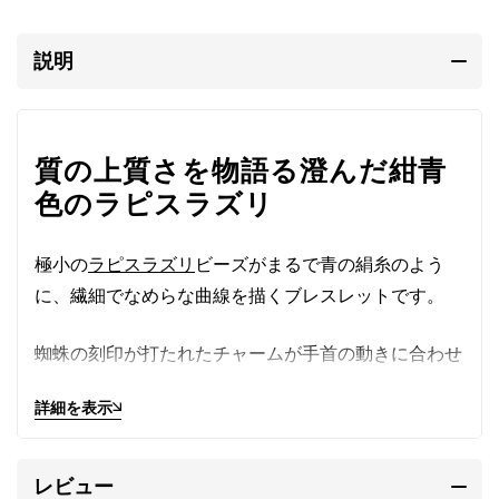
説明
質の上質さを物語る澄んだ紺青
色のラピスラズリ
極小の
ラピスラズリ
ビーズがまるで青の絹糸のよう
に、繊細でなめらな曲線を描くブレスレットです。
蜘蛛の刻印が打たれたチャームが手首の動きに合わせ
キラリと光ります。
詳細を表示
マットな質感で紺青色に澄んだ色合いは質の上質さを
物語ります。
レビュー