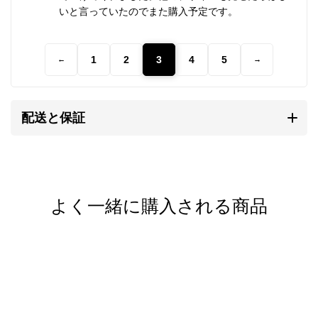
を持ち、素朴なぬくもりが心に響きます。
いと言っていたのでまた購入予定です。
研磨されていない温かみのある質感、無骨で荒削りな
1
2
3
4
5
←
→
形状。
これらの味わいがカレンシルバーの持ち味であり、他
のシルバーアクセサリーとは異なる個性となります。
配送と保証
自然と共存する彼らの作るものには、身近に暮らす動
植物や生活道具などを象ったモチーフが多く見られま
す。
そこには自然を畏れ敬うアニミズムの思想が流れてい
よく一緒に購入される商品
ます。
カレンシルバーの銀純度
シルバーはやわらかい金属です。