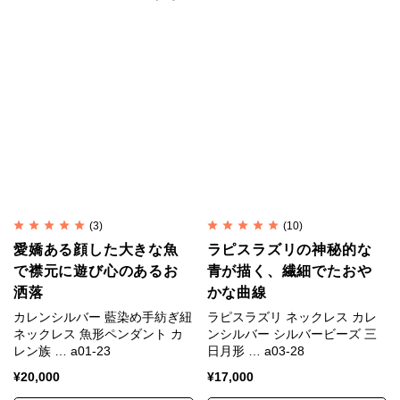
ラピスラズリは12月の誕生石です。
深みのあるラピスラズリの濃淡は美しく印象的です。
紺碧の海の色のようであり、宇宙の深淵の色のようで
もあるラピスラズリの神秘的な青に人々は魅せられて
きました。
ラピスラズリを砕いて抽出する青の顔料ウルトラマリ
ンをふんだんに使ったことで知られているフェルメー
(3)
(10)
ル。
愛嬌ある顔した大きな魚
ラピスラズリの神秘的な
高価な絵具代を捻出するため借金を重ねたと言われて
で襟元に遊び心のあるお
青が描く、繊細でたおや
います。
洒落
かな曲線
カレンシルバー 藍染め手紡ぎ紐
ラピスラズリ ネックレス カレ
ラピスラズリを身に着ければフェルメールを虜にした
ネックレス 魚形ペンダント カ
ンシルバー シルバービーズ 三
理由をきっと知ることでしょう。
レン族 … a01-23
日月形 … a03-28
¥
20,000
¥
17,000