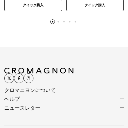
細部にこだわり抜いた美しさ
クイック購入
クイック購入
制作は細部までこだわることで美しさと心地よさを追
求しています。
不揃いのラピスラズリビーズから色・形の良いものだ
けを選りすぐり、太さをそろえて丁寧に仕上げること
で、すっきりなめらかな曲線を描きます。
※カレンシルバー、天然石、アンティークビーズは素
材の特性上、刻印や形、色合い、風合い、小さなキズ
クロマニヨンについて
など個体差があります。素材や製法の特性としてご理
ヘルプ
解ください。
ニュースレター
※入荷時期によって色味、形状、表情に若干の違いが
生じる場合があります。
※色は正確に表現するよう努めていますが、モニター