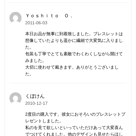
れ、変色しにくく、白い輝きを持続します。
Ｙｏｓｈｉｔｏ Ｏ．
メンズ/レディース兼用。アンクレットにもご利用い
2011-06-03
ただけます。
本日お品が無事に到着致しました。ブレスレットは
想像していたよりも遥かに繊細で大変気に入りまし
チャームは取り外し可能です。チャームなしで着けた
た。
包装も丁寧でとても素敵でわくわくしながら開けて
り、チャームを自前のものに付け替え予定の場合は、
みました。
取り外して同封しますのでお知らせください。
大切に使わせて戴きます。ありがとうございまし
た。
カレン族の手仕事によるシルバ
ービーズ
くぼけん
2010-12-17
カレンシルバー
はタイの山岳民族カレン族の手仕事に
2度目の購入です。彼女におそろいのブレスレットプ
レゼントしました。
よって、伝統的手法で丹念に作られます。
私のを見て欲しいといっていただけあって大変喜ん
マットな質感が特徴で、
刻印
の一つ一つが異なる表情
でつけてくれました。他のデザインも見せたらほし