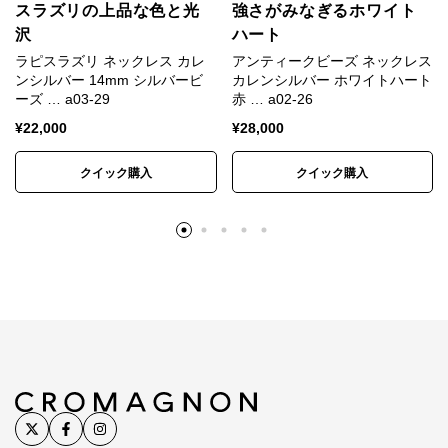
カレンシルバーの銀純度
スラズリの上品な色と光
強さがみなぎるホワイト
沢
ハート
ラピスラズリ ネックレス カレ
アンティークビーズ ネックレス
シルバーはやわらかい金属です。
ンシルバー 14mm シルバービ
カレンシルバー ホワイトハート
純銀では傷がつきやすく装飾品に向かないため、耐久
ーズ … a03-29
赤 … a02-26
性や強度を補う目的で銅などの金属を混ぜ合わせま
¥
22,000
¥
28,000
す。
クイック購入
クイック購入
一般的な装飾品は銀92.5%＋銅7.5%の合金が用いられ
ます。
これはスターリングシルバー（Sterling Silver）、
SV925と呼ばれます。
カレンシルバーは銀95%＋銅5%のSV950が用いられ
ます。
SV925は昔ながらの手仕事には固すぎるためです。
※カレンシルバー、天然石、アンティークビーズは素