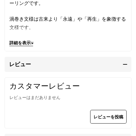
ーリングです。
渦巻き文様は古来より「永遠」や「再生」を象徴する
文様です。
伝統の製法ながらもモダンを感じさせる、スタイリッ
詳細を表示
シュなデザインは時代や流行を超越した伝統美を感じ
させてくれます。
レビュー
メンズ/レディース兼用。フリーサイズ。純度の高い
銀を使用しているので柔らかく、サイズを自由に変え
カスタマーレビュー
られるのが特長です。
レビューはまだありません
カレン族の手仕事によるシルバ
レビューを投稿
ーリング
カレンシルバー
はタイの山岳民族カレン族の手仕事に