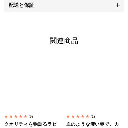
配送と保証
よって、伝統的手法で丹念に作られます。
マットな質感が特徴で、
刻印
の一つ一つが異なる表情
を持ち、素朴なぬくもりが心に響きます。
研磨されていない温かみのある質感、無骨で荒削りな
関連商品
形状。
これらの味わいがカレンシルバーの持ち味であり、他
のシルバーアクセサリーとは異なる個性となります。
自然と共存する彼らの作るものには、身近に暮らす動
植物や生活道具などを象ったモチーフが多く見られま
す。
そこには自然を畏れ敬うアニミズムの思想が流れてい
ます。
(9)
(1)
クオリティを物語るラピ
血のような濃い赤で、力