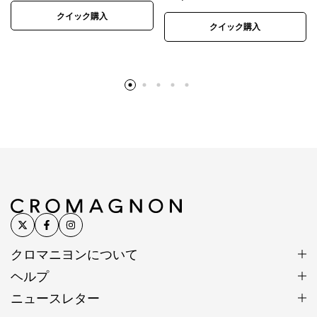
細部にこだわり抜いた美しさ
クイック購入
クイック購入
制作は細部までこだわることで美しさと心地よさを追
求しています。
不揃いのラピスラズリビーズから色・形の良いものだ
けを選りすぐり、太さをそろえて丁寧に仕上げること
で、すっきりなめらかな曲線を描きます。
※カレンシルバー、天然石、アンティークビーズは素
材の特性上、刻印や形、色合い、風合い、小さなキズ
など個体差があります。素材や製法の特性としてご理
解ください。
クロマニヨンについて
※入荷時期によって色味、形状、表情に若干の違いが
ヘルプ
生じる場合があります。
ニュースレター
※色は正確に表現するよう努めていますが、モニター