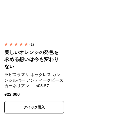
純銀では傷がつきやすく装飾品に向かないため、耐久
性や強度を補う目的で銅などの金属を混ぜ合わせま
す。
一般的な装飾品は銀92.5%＋銅7.5%の合金が用いられ
(1)
ます。
美しいオレンジの発色を
これはスターリングシルバー（Sterling Silver）、
求める想いは今も変わり
SV925と呼ばれます。
ない
ラピスラズリ ネックレス カレ
カレンシルバーは銀95%＋銅5%のSV950が用いられ
ンシルバー アンティークビーズ
カーネリアン … a03-57
ます。
¥
22,000
SV925は昔ながらの手仕事には固すぎるためです。
クイック購入
フェルメールを虜にした神秘的
な青