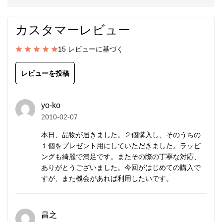
青を引き立てている極小粒のシルバービーズひとつひ
とつにも、さらに小さな刻印が打ち込まれています。
カスタマーレビュー
こんなに小さなビーズが手仕事から生み出されること
に驚嘆します。
15 レビューに基づく
きわめて細身で主張し過ぎず、優雅さを手首に加えま
レビューを投稿
す。
yo-ko
留め具
には、高品質なスターリングシルバー
2010-02-07
（SV925/イスラエル製）を使用しています。デザイ
本日、品物が届きました。２個購入し、そのうちの
ンの邪魔にならない小ぶりで控えめなものを選んでい
１個をプレゼント用にしていただきました。ラッピ
ます。
ングも綺麗で満足です。またその際の丁寧な対応、
ありがとうございました。今回がはじめての購入で
ワイヤーをかしめるストッパーには、アルジェンティ
すが、また機会があれば利用したいです。
ウムシルバー（SV940/アメリカ製）を現在採用して
います。
昌之
一般的なストッパーより、耐久性と強度にはるかに優