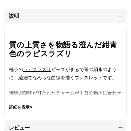
説明
質の上質さを物語る澄んだ紺青
色のラピスラズリ
極小の
ラピスラズリ
ビーズがまるで青の絹糸のよう
に、繊細でなめらな曲線を描くブレスレットです。
蜘蛛の刻印が打たれたチャームが手首の動きに合わせ
キラリと光ります。
詳細を表示
マットな質感で紺青色に澄んだ色合いは質の上質さを
物語ります。
レビュー