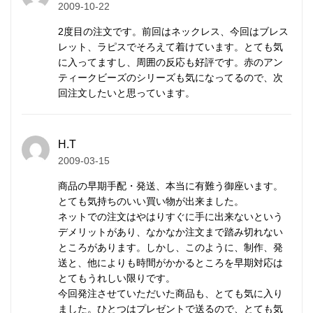
2009-10-22
れ、変色しにくく、白い輝きを持続します。
2度目の注文です。前回はネックレス、今回はブレス
レット、ラピスでそろえて着けています。とても気
メンズ/レディース兼用。アンクレットにもご利用い
に入ってますし、周囲の反応も好評です。赤のアン
ただけます。
ティークビーズのシリーズも気になってるので、次
回注文したいと思っています。
チャームは取り外し可能です。チャームなしで着けた
り、チャームを自前のものに付け替え予定の場合は、
H.T
取り外して同封しますのでお知らせください。
2009-03-15
商品の早期手配・発送、本当に有難う御座います。
カレン族の手仕事によるシルバ
とても気持ちのいい買い物が出来ました。
ネットでの注文はやはりすぐに手に出来ないという
ービーズ
デメリットがあり、なかなか注文まで踏み切れない
ところがあります。しかし、このように、制作、発
カレンシルバー
はタイの山岳民族カレン族の手仕事に
送と、他によりも時間がかかるところを早期対応は
とてもうれしい限りです。
よって、伝統的手法で丹念に作られます。
今回発注させていただいた商品も、とても気に入り
マットな質感が特徴で、
刻印
の一つ一つが異なる表情
ました。ひとつはプレゼントで送るので、とても気