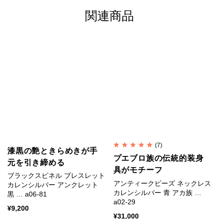
関連商品
ラピスラズリは12月の誕生石です。
深みのあるラピスラズリの濃淡は美しく印象的です。
紺碧の海の色のようであり、宇宙の深淵の色のようで
もあるラピスラズリの神秘的な青に人々は魅せられて
きました。
ラピスラズリを砕いて抽出する青の顔料ウルトラマリ
ンをふんだんに使ったことで知られているフェルメー
ル。
高価な絵具代を捻出するため借金を重ねたと言われて
(7)
漆黒の艶ときらめきが手
います。
プエブロ族の伝統的装身
元を引き締める
具がモチーフ
ブラックスピネル ブレスレット
ラピスラズリを身に着ければフェルメールを虜にした
アンティークビーズ ネックレス
カレンシルバー アンクレット
理由をきっと知ることでしょう。
カレンシルバー 青 アカ族 …
黒 … a06-81
a02-29
¥
9,200
¥
31,000