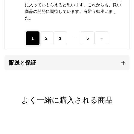
を持ち、素朴なぬくもりが心に響きます。
に入っていもらえると思います。これからも、良い
商品の開発に期待しています。有難う御座いまし
研磨されていない温かみのある質感、無骨で荒削りな
た。
形状。
これらの味わいがカレンシルバーの持ち味であり、他
…
1
2
3
5
→
のシルバーアクセサリーとは異なる個性となります。
自然と共存する彼らの作るものには、身近に暮らす動
配送と保証
植物や生活道具などを象ったモチーフが多く見られま
す。
そこには自然を畏れ敬うアニミズムの思想が流れてい
ます。
よく一緒に購入される商品
カレンシルバーの銀純度
シルバーはやわらかい金属です。