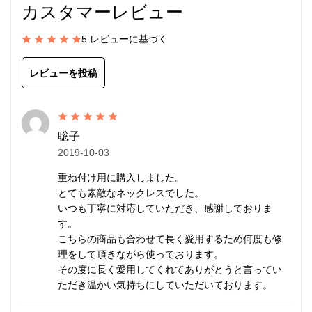
カスタマーレビュー
しています。
5 レビューに基づく
メンズ/レディース兼用。
レビューを投稿
カレン族の手仕事によるシルバ
ービーズ
聡子
2019-10-03
カレンシルバー
はタイの山岳民族カレン族の手仕事に
重ね付け用に購入しました。
よって、伝統的手法で丹念に作られます。
とても素敵なネックレスでした。
マットな質感が特徴で、
刻印
の一つ一つが異なる表情
いつも丁寧に対応していただき、感謝しておりま
を持ち、素朴なぬくもりが心に響きます。
す。
こちらの商品も合わせて長く愛用するため何度も修
理をして頂きながら使っております。
研磨されていない温かみのある質感、無骨で荒削りな
その度に長く愛用してくれてありがとうと言ってい
形状。
ただき温かい気持ちにしていただいております。
これらの味わいがカレンシルバーの持ち味であり、他