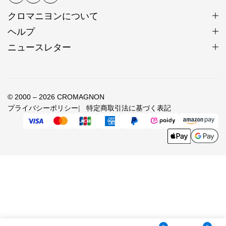
ます。
クロマニヨンについて
丹念に刻印が打ち込まれたシルバービーズに職人の技
ヘルプ
と心意気を感じられます。
ニュースレター
カレンシルバー製作風景
© 2000 – 2026 CROMAGNON
プライバシーポリシー
特定商取引法に基づく表記
銀板に規則正しく正確に打ち込まれる刻印