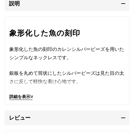
説明
象形化した魚の刻印
象形化した魚の刻印のカレンシルバービーズを用いた
シンプルなネックレスです。
銀板を丸めて筒状にしたシルバービーズは見た目の太
さに反して軽快な着け心地です。
落ち着いた銀の質感、気取らない手作り感がたまらな
詳細を表示
くよい、大切に身に着け続けたいと思える一品です。
写真の
留め具
のフックは外れやすく、折れやすいた
レビュー
め、現在は外れにくい高品質でスターリングシルバー
（SV925/イタリア製）のロブスタークラスプを使用