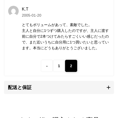
のシルバーアクセサリーとは異なる個性となります。
K.T
自然と共存する彼らの作るものには、身近に暮らす動
2005-01-20
植物や生活道具などを象ったモチーフが多く見られま
とてもボリュームがあって、素敵でした。
す。
主人と自分に1つずつ購入したのですが、主人に渡す
前に自分で2本つけてみたらすごくいい感じだったの
そこには自然を畏れ敬うアニミズムの思想が流れてい
で、また近いうちに自分用に1つ買いたいと思ってい
ます。
ます。本当にどうもありがとうございました。
カレンシルバーの銀純度
1
2
←
シルバーはやわらかい金属です。
純銀では傷がつきやすく装飾品に向かないため、耐久
配送と保証
性や強度を補う目的で銅などの金属を混ぜ合わせま
す。
一般的な装飾品は銀92.5%＋銅7.5%の合金が用いられ