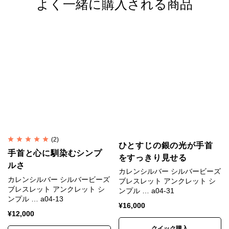
よく一緒に購入される商品
ます。
これはスターリングシルバー（Sterling Silver）、
SV925と呼ばれます。
カレンシルバーは銀95%＋銅5%のSV950が用いられ
ます。
SV925は昔ながらの手仕事には固すぎるためです。
強度十分な日本製の芯入り木綿
(2)
ひとすじの銀の光が手首
紐
手首と心に馴染むシンプ
をすっきり見せる
ルさ
カレンシルバー シルバービーズ
シルバービーズの内径とほぼ同じ直径の木綿紐を用い
カレンシルバー シルバービーズ
ブレスレット アンクレット シ
ブレスレット アンクレット シ
ることでシルバービーズがガタつくことなく、なめら
ンプル … a04-31
ンプル … a04-13
かで自然なラインを描きます。
¥
16,000
¥
12,000
しっかり編まれた日本製の芯入り木綿紐を使用してい
クイック購入