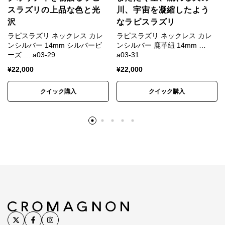
留め具 SV925/イタリア製 木綿紐/日本製
スラズリの上品な色と光
川、宇宙を凝縮したよう
沢
なラピスラズリ
シルバービーズ直径2.5～3.5mm×幅4.5～
寸法
5mm 木綿紐直径約1.5mm
ラピスラズリ ネックレス カレ
ラピスラズリ ネックレス カレ
ンシルバー 14mm シルバービ
ンシルバー 鹿革紐 14mm …
ーズ … a03-29
a03-31
サイズ
全長38～70cm
¥
22,000
¥
22,000
生産国
日本
クイック購入
クイック購入
カレンシルバー
手仕事の原点が脈々と受け継が
れる
カレンシルバーはタイ北部の山岳地にあるカレン族の
村にて受け継がれてきた伝統的手法により作られてい
ます。
一つひとつが手作りで、それぞれが異なる表情を持ち