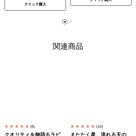
るので強度も十分です。
クイック購入
※カレンシルバー、天然石、アンティークビーズは素
材の特性上、刻印や形、色合い、風合い、小さなキズ
など個体差があります。素材や製法の特性としてご理
解ください。
関連商品
※入荷時期によって色味、形状、表情に若干の違いが
生じる場合があります。
※色は正確に表現するよう努めていますが、モニター
や端末の設定、照明、写真の拡大により、実物より大
きく見えたり、色味が異なって見える場合がありま
す。
※昨今の銀価格高騰と相場の大きな変動を受け、仕入
れ時点の銀相場をもとに価格を設定しています。
(9)
(10)
シルバービーズ SV950(銀純度95%)/タイ製
素材
クオリティを物語るラピ
またたく星、流れる天の