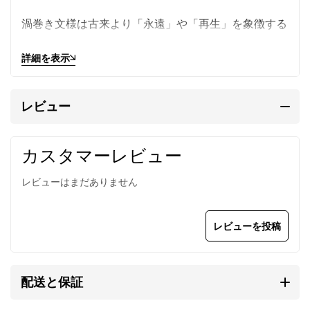
渦巻き文様は古来より「永遠」や「再生」を象徴する
文様です。
詳細を表示
細身の革紐で強調されたトライバルデザインの大ぶり
トップは胸元に気品と野性の薫るエキゾチックさを演
出します。
レビュー
調節パーツで着け心地を自由自在に変えられます。
カスタマーレビュー
牛革紐はブラウン（掲載写真）、ブラック、ベージュ
からお選びいただけます。
レビューはまだありません
メンズ/レディース兼用。フリーサイズ。
レビューを投稿
カレン族の手仕事によるシルバ
配送と保証
ービーズ