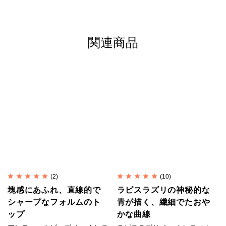
カレンシルバー
はタイの山岳民族カレン族の手仕事に
よって、伝統的手法で丹念に作られます。
マットな質感が特徴で、
刻印
の一つ一つが異なる表情
関連商品
を持ち、素朴なぬくもりが心に響きます。
研磨されていない温かみのある質感、無骨で荒削りな
形状。
これらの味わいがカレンシルバーの持ち味であり、他
のシルバーアクセサリーとは異なる個性となります。
自然と共存する彼らの作るものには、身近に暮らす動
植物や生活道具などを象ったモチーフが多く見られま
す。
(2)
(10)
塊感にあふれ、直線的で
ラピスラズリの神秘的な
そこには自然を畏れ敬うアニミズムの思想が流れてい
シャープなフォルムのト
青が描く、繊細でたおや
ます。
ップ
かな曲線