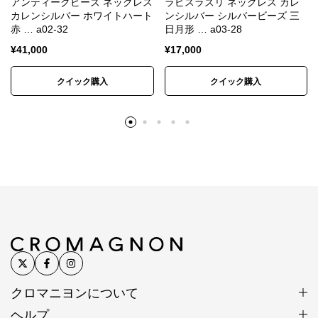
アンティークビーズ ネックレス
ラピスラズリ ネックレス カレ
カレンシルバー ホワイトハート
ンシルバー シルバービーズ 三
カレンシルバーの銀純度
赤 … a02-32
日月形 … a03-28
¥
41,000
¥
17,000
シルバーはやわらかい金属です。
クイック購入
クイック購入
純銀では傷がつきやすく装飾品に向かないため、耐久
性や強度を補う目的で銅などの金属を混ぜ合わせま
す。
一般的な装飾品は銀92.5%＋銅7.5%の合金が用いられ
ます。
これはスターリングシルバー（Sterling Silver）、
SV925と呼ばれます。
カレンシルバーは銀95%＋銅5%のSV950が用いられ
ます。
クロマニヨンについて
SV925は昔ながらの手仕事には固すぎるためです。
ヘルプ