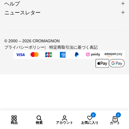
ヘルプ
素材
鹿革紐 ホワイトハートビーズ(アンティーク
ビーズ)/イリアンジャヤ
ニュースレター
ミルフィオーリビーズトップ直径9～
10mm×14～16mm(色合い、大きさはビーズに
寸法
よって異なる) ホワイトハートビーズ直径5～
© 2000 – 2026 CROMAGNON
6mm 鹿革紐幅3mm ループ最大内周70cm
プライバシーポリシー
特定商取引法に基づく表記
サイズ
フリーサイズ
カラー
革紐/ブラック、チョコ、キャメル
生産国
日本
ホワイトハート
歳月を積み重ねていくほどに深
0
0
み増す赤
商品
検索
アカウント
お気に入り
カート