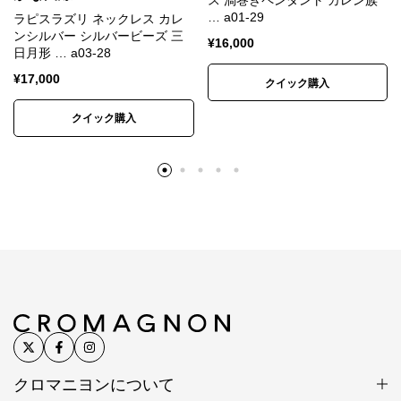
ス 渦巻きペンダント カレン族
た。
… a01-29
ラピスラズリ ネックレス カレ
ンシルバー シルバービーズ 三
¥
16,000
日月形 … a03-28
※カレンシルバー、天然石、アンティークビーズは素
¥
17,000
クイック購入
材の特性上、刻印や形、色合い、風合い、小さなキズ
など個体差があります。素材や製法の特性としてご理
クイック購入
解ください。
※入荷時期によって色味、形状、表情に若干の違いが
生じる場合があります。
※色は正確に表現するよう努めていますが、モニター
や端末の設定、照明、写真の拡大により、実物より大
きく見えたり、色味が異なって見える場合がありま
す。
※昨今の銀価格高騰と相場の大きな変動を受け、仕入
れ時点の銀相場をもとに価格を設定しています。
クロマニヨンについて
シルバービーズ SV950(銀純度95%)/タイ製