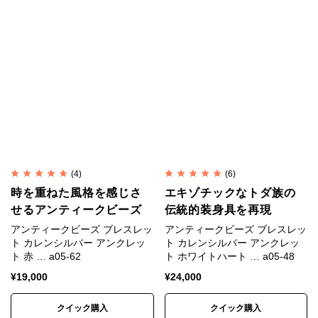
ます。
カレンシルバーの銀純度
シルバーはやわらかい金属です。
純銀では傷がつきやすく装飾品に向かないため、耐久
性や強度を補う目的で銅などの金属を混ぜ合わせま
す。
(4)
(6)
時を重ねた風格を感じさ
エキゾチックなトダ族の
一般的な装飾品は銀92.5%＋銅7.5%の合金が用いられ
せるアンティークビーズ
伝統的装身具を再現
ます。
アンティークビーズ ブレスレッ
アンティークビーズ ブレスレッ
ト カレンシルバー アンクレッ
ト カレンシルバー アンクレッ
これはスターリングシルバー（Sterling Silver）、
ト 赤 … a05-62
ト ホワイトハート … a05-48
SV925と呼ばれます。
¥
19,000
¥
24,000
カレンシルバーは銀95%＋銅5%のSV950が用いられ
クイック購入
クイック購入