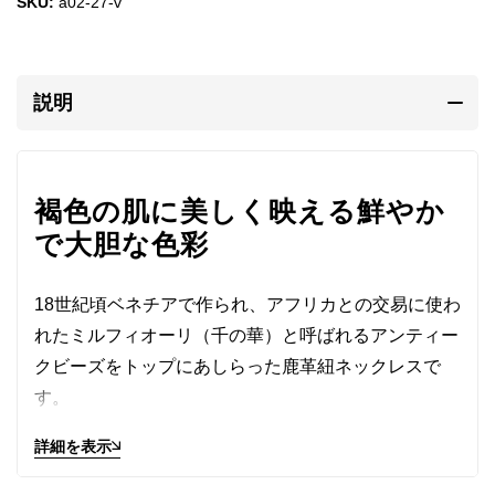
SKU:
a02-27-v
説明
褐色の肌に美しく映える鮮やか
で大胆な色彩
18世紀頃ベネチアで作られ、アフリカとの交易に使わ
れたミルフィオーリ（千の華）と呼ばれるアンティー
クビーズをトップにあしらった鹿革紐ネックレスで
す。
詳細を表示
褐色の肌に美しく映える鮮やかで大胆な色彩は、アフ
リカ原住民族の心を捉えて離さなかったに違いありま