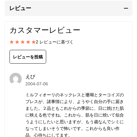
せん。
レビュー
赤のビーズは
ホワイトハート
と呼ばれ、イリアンジャ
カスタマーレビュー
ヤ（インドネシア）で装身具として先祖代々受け継が
れてきた100年以上前のアンティークビーズです。
2 レビューに基づく
鹿革紐の優しい肌触りは心地よく、しなやかで軽快な
レビューを投稿
装着感です。
えび
調節パーツで着け心地を自由自在に変えられます。
2004-07-06
革紐はブラック（掲載写真）、チョコ、キャメルから
ミルフィオーリのネックレスと珊瑚とターコイズの
お選びいただけます。
ブレスが、諸事情により、ようやく自分の手に届き
ました。２品ともこれからの季節に、日に焼けた肌
メンズ/レディース兼用。フリーサイズ。
に映える色ですね。これから、肌を日に焼いて似合
うようにしたいと思いますが、もう歳なんでシミに
なってしまいそうで怖いです。これからも良い作
カレン族の手仕事によるシルバ
品、心待ちにしてます。