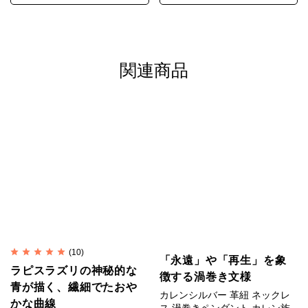
ます。
SV925は昔ながらの手仕事には固すぎるためです。
関連商品
世界中を魅了したホワイトハー
ト
ホワイトハートは不透明の白いガラスの層をベースと
し、透明から半透明の赤いガラスの層を重ねること
で、赤単色よりもぐっと赤色が際立ちます。
中心が白いことがホワイトハートの由来です。
1800年代初頭のベネチアで初めて作られ、これまで
とは別格の美しさから人気に火が付きました。
(10)
「永遠」や「再生」を象
ラピスラズリの神秘的な
徴する渦巻き文様
生命や活力を象徴する「赤」のホワイトハートは多く
青が描く、繊細でたおや
カレンシルバー 革紐 ネックレ
の人々を魅了し、世界中に交易品として運ばれまし
かな曲線