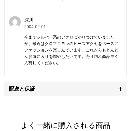
ービーズ
深川
カレンシルバー
はタイの山岳民族カレン族の手仕事に
2004-02-01
よって、伝統的手法で丹念に作られます。
今までシルバー系のアクセばかりつけていました
マットな質感が特徴で、
刻印
の一つ一つが異なる表情
が、最近はクロマニヨンのビーズアクセをベースに
を持ち、素朴なぬくもりが心に響きます。
ファッションを楽しんでいます。これからもどんど
んお気に入りを増やしたいです。売り切れ商品早く
入荷してください。
研磨されていない温かみのある質感、無骨で荒削りな
形状。
これらの味わいがカレンシルバーの持ち味であり、他
配送と保証
のシルバーアクセサリーとは異なる個性となります。
自然と共存する彼らの作るものには、身近に暮らす動
植物や生活道具などを象ったモチーフが多く見られま
す。
よく一緒に購入される商品
そこには自然を畏れ敬うアニミズムの思想が流れてい