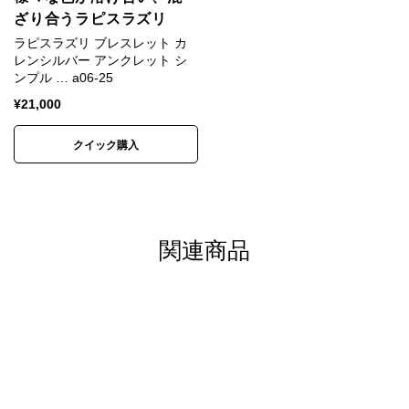
ざり合うラピスラズリ
純銀では傷がつきやすく装飾品に向かないため、耐久
ラピスラズリ ブレスレット カ
性や強度を補う目的で銅などの金属を混ぜ合わせま
レンシルバー アンクレット シ
す。
ンプル … a06-25
¥
21,000
一般的な装飾品は銀92.5%＋銅7.5%の合金が用いられ
ます。
クイック購入
これはスターリングシルバー（Sterling Silver）、
SV925と呼ばれます。
カレンシルバーは銀95%＋銅5%のSV950が用いられ
関連商品
ます。
SV925は昔ながらの手仕事には固すぎるためです。
※カレンシルバー、天然石、アンティークビーズは素
材の特性上、刻印や形、色合い、風合い、小さなキズ
など個体差があります。素材や製法の特性としてご理