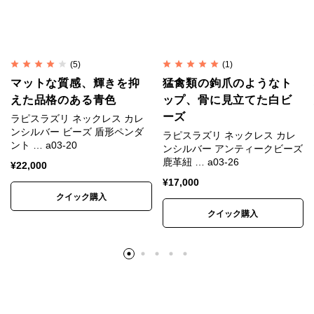
解ください。
※入荷時期によって色味、形状、表情に若干の違いが
生じる場合があります。
※色は正確に表現するよう努めていますが、モニター
(5)
(1)
マットな質感、輝きを抑
猛禽類の鉤爪のようなト
や端末の設定、照明、写真の拡大により、実物より大
えた品格のある青色
ップ、骨に見立てた白ビ
きく見えたり、色味が異なって見える場合がありま
ーズ
ラピスラズリ ネックレス カレ
す。
ンシルバー ビーズ 盾形ペンダ
ラピスラズリ ネックレス カレ
※昨今の銀価格高騰と相場の大きな変動を受け、仕入
ント … a03-20
ンシルバー アンティークビーズ
鹿革紐 … a03-26
れ時点の銀相場をもとに価格を設定しています。
¥
22,000
¥
17,000
クイック購入
素材
SV950(銀純度95%)
クイック購入
内周（端から端）約15.5cm×幅約3mm×厚さ約
寸法
3mm 約10g
サイズ
フリーサイズ
生産国
タイ