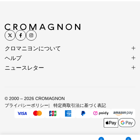
カレンシルバー
手仕事の原点が脈々と受け継が
れる
クロマニヨンについて
ヘルプ
カレンシルバーはタイ北部の山岳地にあるカレン族の
ニュースレター
村にて受け継がれてきた伝統的手法により作られてい
ます。
一つひとつが手作りで、それぞれが異なる表情を持ち
© 2000 – 2026 CROMAGNON
ます。
プライバシーポリシー
特定商取引法に基づく表記
丹念に刻印が打ち込まれたシルバービーズに職人の技
と心意気を感じられます。
カレンシルバー製作風景
0
0