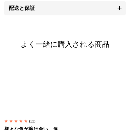
を持ち、素朴なぬくもりが心に響きます。
配送と保証
研磨されていない温かみのある質感、無骨で荒削りな
形状。
これらの味わいがカレンシルバーの持ち味であり、他
のシルバーアクセサリーとは異なる個性となります。
よく一緒に購入される商品
自然と共存する彼らの作るものには、身近に暮らす動
植物や生活道具などを象ったモチーフが多く見られま
す。
そこには自然を畏れ敬うアニミズムの思想が流れてい
ます。
カレンシルバーの銀純度
(12)
シルバーはやわらかい金属です。
様々な色が溶け合い、混