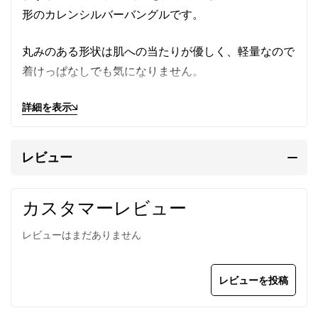
形のカレンシルバーバングルです。
丸みのある形状は肌への当たりが優しく、軽量なので
着けっぱなしでも気になりません。
単品でも重ね付けでも毎日使いたくなるデザインで
詳細を表示
す。
メンズ/レディース兼用。フリーサイズ。
レビュー
カレン族の手仕事によるシルバ
カスタマーレビュー
ーバングル
レビューはまだありません
カレンシルバー
はタイの山岳民族カレン族の手仕事に
レビューを投稿
よって、伝統的手法で丹念に作られます。
マットな質感が特徴で、
刻印
の一つ一つが異なる表情