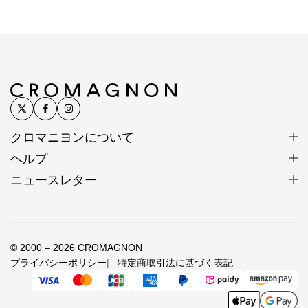
材の特性上、刻印や形、色合い、風合い、小さなキズ
など個体差があります。素材や製法の特性としてご理
解ください。
※入荷時期によって色味、形状、表情に若干の違いが
生じる場合があります。
※色は正確に表現するよう努めていますが、モニター
や端末の設定、照明、写真の拡大により、実物より大
クロマニヨンについて
きく見えたり、色味が異なって見える場合がありま
ヘルプ
す。
ニュースレター
※昨今の銀価格高騰と相場の大きな変動を受け、仕入
れ時点の銀相場をもとに価格を設定しています。
© 2000 – 2026 CROMAGNON
シルバービーズ SV950(銀純度95%)/タイ製
プライバシーポリシー
特定商取引法に基づく表記
留め具 SV925/イタリア製 ストッパー
素材
SV940/アメリカ製 ステンレスワイヤー/日本
製 ラピスラズリ(グレードAA)/アフガニスタ