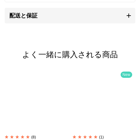
シルバーはやわらかい金属です。
配送と保証
純銀では傷がつきやすく装飾品に向かないため、耐久
性や強度を補う目的で銅などの金属を混ぜ合わせま
す。
よく一緒に購入される商品
一般的な装飾品は銀92.5%＋銅7.5%の合金が用いられ
ます。
これはスターリングシルバー（Sterling Silver）、
New
SV925と呼ばれます。
カレンシルバーは銀95%＋銅5%のSV950が用いられ
ます。
SV925は昔ながらの手仕事には固すぎるためです。
(8)
(1)