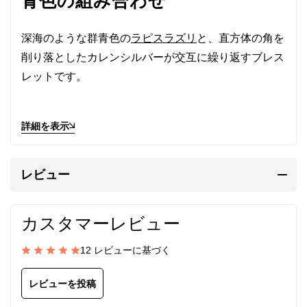
青色の組み合わせ
深海のような群青色の
ラピスラズリ
と、直方体の角を
削り落としたカレンシルバーが交互に繰り返すブレス
レットです。
ラピスラズリに目を凝らすと青、白、金、様々な色が
詳細を表示
溶け合い、混ざり合うのが見て取れます。
シルバービーズに刻まれた刻印の陰影は銀光を抑え、
レビュー
優しい印象です。
群青色との組み合わせで手首を涼しげで爽やかに見せ
カスタマーレビュー
ます。
12 レビューに基づく
留め具
には、高品質なスターリングシルバー
（SV925/イタリア製）を使用しています。デザイン
レビューを投稿
の邪魔にならない小ぶりで控えめなものを選んでいま