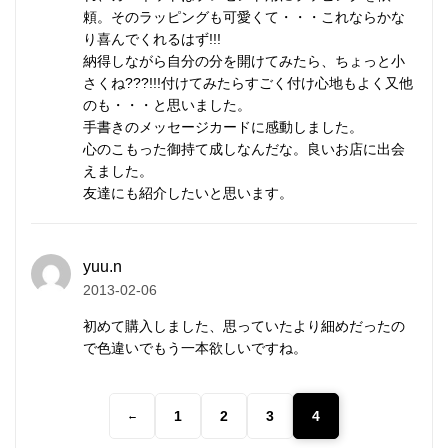
よって、伝統的手法で丹念に作られます。
頼。そのラッピングも可愛くて・・・これならかな
マットな質感が特徴で、
刻印
の一つ一つが異なる表情
り喜んでくれるはず!!!
を持ち、素朴なぬくもりが心に響きます。
納得しながら自分の分を開けてみたら、ちょっと小
さくね???!!!付けてみたらすごく付け心地もよく又他
のも・・・と思いました。
研磨されていない温かみのある質感、無骨で荒削りな
手書きのメッセージカードに感動しました。
形状。
心のこもった御持て成しなんだな。良いお店に出会
これらの味わいがカレンシルバーの持ち味であり、他
えました。
友達にも紹介したいと思います。
のシルバーアクセサリーとは異なる個性となります。
自然と共存する彼らの作るものには、身近に暮らす動
yuu.n
植物や生活道具などを象ったモチーフが多く見られま
2013-02-06
す。
初めて購入しました、思っていたより細めだったの
そこには自然を畏れ敬うアニミズムの思想が流れてい
で色違いでもう一本欲しいですね。
ます。
1
2
3
4
←
カレンシルバーの銀純度