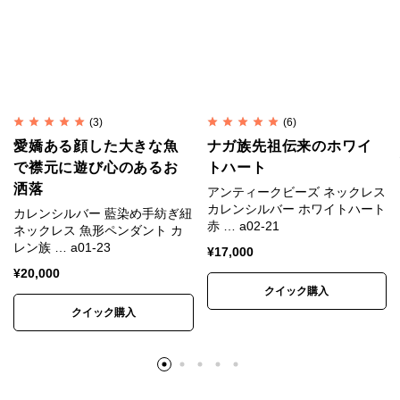
その美しい色合いを理想の世界「浄瑠璃世界」に重ね
た古代の人の気持ちがわかるかもしれません。
(3)
(6)
細部にこだわり抜いた美しさ
愛嬌ある顔した大きな魚
ナガ族先祖伝来のホワイ
で襟元に遊び心のあるお
トハート
制作は細部までこだわることで美しさと心地よさを追
洒落
アンティークビーズ ネックレス
求しています。
カレンシルバー ホワイトハート
カレンシルバー 藍染め手紡ぎ紐
赤 … a02-21
ネックレス 魚形ペンダント カ
レン族 … a01-23
¥
17,000
不揃いな長さのシルバービーズを0.1mm刻みの長さ順
¥
20,000
に並べ、左右対称で中央から両端にかけて少しずつ短
クイック購入
くなるように配置します。
クイック購入
丁寧に仕上げることで、均整の取れた美しい曲線を描
きます。
※カレンシルバー、天然石、アンティークビーズは素