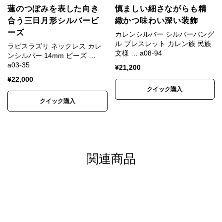
瑠璃と呼ばれた青の宝石ラピス
蓮のつぼみを表した向き
慎ましい細さながらも精
ラズリ
合う三日月形シルバービ
緻かつ味わい深い装飾
ーズ
カレンシルバー シルバーバング
ラピスラズリは12月の誕生石です。
ル ブレスレット カレン族 民族
ラピスラズリ ネックレス カレ
文様 … a08-94
ンシルバー 14mm ビーズ …
古来、ラピスラズリは瑠璃と呼ばれ、七宝の一つとし
a03-35
¥
21,200
て珍重されました。
¥
22,000
クイック購入
仏教の経典では薬師仏が住まう「東方浄瑠璃世界」
クイック購入
を、瑠璃を大地とし、青い光に照らされ、不純なもの
がない澄み切った清寂と清浄の世界、としています。
ラピスラズリの青色は、夜空のような紫みを帯びた群
関連商品
青や、深海のような紺碧にも例えられます。
群青に、星（黄鉄鉱）がきらめき、白い雲（方解石）
がたなびくラピスラズリは夜が明け行く黎明の空の色
を連想させます。