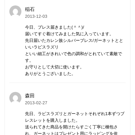
す。
稲石
2013-12-03
ワイヤーをかしめるストッパーには、アルジェンティ
今日、ブレス届きました(＾＾)/
ウムシルバー（SV940/アメリカ製）を現在採用して
届いてすぐ着けてみました気に入っています。
います。
先日届いたカレン族シルバーブレス/ガーネットとと
一般的なストッパーより、耐久性と強度にはるかに優
いいラビスラズリ
といい細工がきれいで色の調和がとれていて素敵で
れ、変色しにくく、白い輝きを持続します。
す。
お守りとして大切に使います。
メンズ/レディース兼用。アンクレットにもご利用い
ありがとうございました。
ただけます。
森田
カレン族の手仕事によるシルバ
2013-02-27
ービーズ
先日、ラピスラズリとガーネットそれぞれ1本ずつブ
レスレットを購入しました。
送られてきた商品を開けたらすごく丁寧に梱包さ
カレンシルバー
はタイの山岳民族カレン族の手仕事に
れ、ガーネットはプレゼント用にラッピングを依