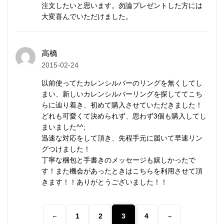
注文したいと思います。勿論プレゼントした方には
カレンシルバーの銀純度
大変喜んでいただけました。
シルバーはやわらかい金属です。
純銀では傷がつきやすく装飾品に向かないため、耐久
高橋
2015-02-24
性や強度を補う目的で銅などの金属を混ぜ合わせま
す。
以前使ってたカレンシルバーのリングを無くしてし
まい、新しいカレンシルバーリングを探しててこち
らに辿り着き、初めて購入させていただきました！
一般的な装飾品は銀92.5%＋銅7.5%の合金が用いられ
どれも可愛くて決められず、思わず3個も購入してし
ます。
まいました^^;
これはスターリングシルバー（Sterling Silver）、
迅速な対応をして頂き、先程手元に届いて早速リン
SV925と呼ばれます。
グつけました！
丁寧な梱包と手書きのメッセージも嬉しかったで
す！また機会があったときはこちらを利用させて頂
カレンシルバーは銀95%＋銅5%のSV950が用いられ
きます！！ありがとうございました！！
ます。
SV925は昔ながらの手仕事には固すぎるためです。
1
2
3
4
←
→