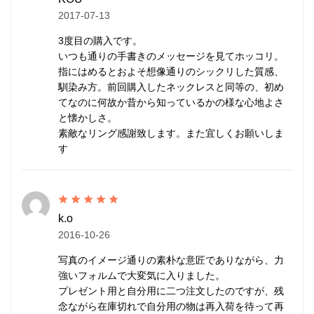
カレンシルバー
はタイの山岳民族カレン族の手仕事に
2017-07-13
よって、伝統的手法で丹念に作られます。
3度目の購入です。
マットな質感が特徴で、
刻印
の一つ一つが異なる表情
いつも通りの手書きのメッセージを見てホッコリ。
を持ち、素朴なぬくもりが心に響きます。
指にはめるとおよそ想像通りのシックリした質感、
馴染み方。前回購入したネックレスと同等の、初め
研磨されていない温かみのある質感、無骨で荒削りな
てなのに何故か昔から知っているかの様な心地よさ
と懐かしさ。
形状。
素敵なリング感謝致します。また宜しくお願いしま
これらの味わいがカレンシルバーの持ち味であり、他
す
のシルバーアクセサリーとは異なる個性となります。
自然と共存する彼らの作るものには、身近に暮らす動
植物や生活道具などを象ったモチーフが多く見られま
k.o
す。
2016-10-26
そこには自然を畏れ敬うアニミズムの思想が流れてい
写真のイメージ通りの素朴な意匠でありながら、力
ます。
強いフォルムで大変気に入りました。
プレゼント用と自分用に二つ注文したのですが、残
念ながら在庫切れで自分用の物は再入荷を待って再