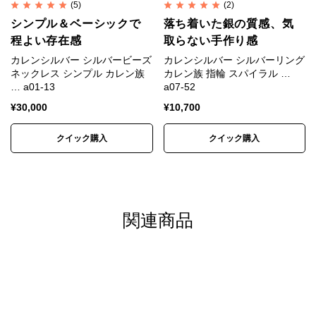
(5)
(2)
※入荷時期によって色味、形状、表情に若干の違いが
シンプル＆ベーシックで
落ち着いた銀の質感、気
生じる場合があります。
程よい存在感
取らない手作り感
※色は正確に表現するよう努めていますが、モニター
カレンシルバー シルバービーズ
カレンシルバー シルバーリング
ネックレス シンプル カレン族
カレン族 指輪 スパイラル …
や端末の設定、照明、写真の拡大により、実物より大
… a01-13
a07-52
きく見えたり、色味が異なって見える場合がありま
¥
30,000
¥
10,700
す。
※昨今の銀価格高騰と相場の大きな変動を受け、仕入
クイック購入
クイック購入
れ時点の銀相場をもとに価格を設定しています。
素材
SV950(銀純度95%)
関連商品
直径約23mm×幅約12mm×厚さ約2.5mm 約
寸法
7g
フリーサイズ 15号～29号で調整可 掲載写
サイズ
真は15号