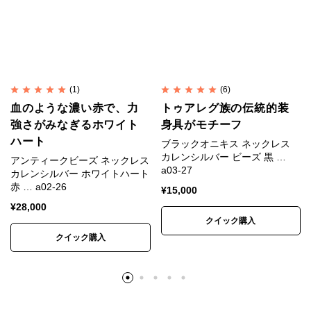
生産国
タイ
カレンシルバー
手仕事の原点が脈々と受け継が
(1)
(6)
れる
血のような濃い赤で、力
トゥアレグ族の伝統的装
強さがみなぎるホワイト
身具がモチーフ
ハート
ブラックオニキス ネックレス
カレンシルバーはタイ北部の山岳地にあるカレン族の
カレンシルバー ビーズ 黒 …
アンティークビーズ ネックレス
a03-27
村にて受け継がれてきた伝統的手法により作られてい
カレンシルバー ホワイトハート
赤 … a02-26
ます。
¥
15,000
¥
28,000
一つひとつが手作りで、それぞれが異なる表情を持ち
クイック購入
ます。
クイック購入
丹念に刻印が打ち込まれたシルバービーズに職人の技
と心意気を感じられます。
カレンシルバー製作風景