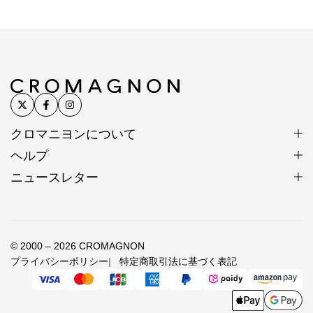
クロマニヨンについて
ヘルプ
ニュースレター
銀板に規則正しく正確に打ち込まれる刻印
© 2000 – 2026 CROMAGNON
カレン族
プライバシーポリシー
特定商取引法に基づく表記
自然を敬い、霊を畏れ、正直、
誠実を美徳とする