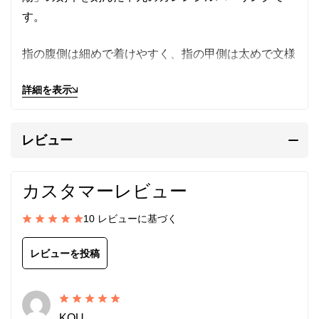
す。
指の腹側は細めで着けやすく、指の甲側は太めで文様
が美しく大きく映えます。
詳細を表示
落ち着いた銀の質感、気取らない手作り感がたまらな
くよい、大切に身に着け続けたいと思える一品です。
レビュー
メンズ/レディース兼用。フリーサイズ。純度の高い
カスタマーレビュー
銀を使用しているので柔らかく、サイズを自由に変え
られるのが特長です。
10 レビューに基づく
レビューを投稿
カレン族の手仕事によるシルバ
ーリング
KOU