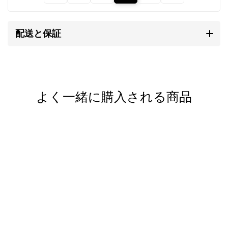
陰陽文様は万物を陰と陽に分
け、調和と循環を表す印
配送と保証
陰陽は古代中国で生まれた思想です。
森羅万象すべてを陰と陽の二つに分類し、時には対
立、時には依存しながら万物を形成しているという世
よく一緒に購入される商品
界観です。
この世界観を図式化したものが陰陽文様です。
陰が極まれば陽が生じ、陽が極まれば陰が生じること
を表し、永遠の循環を示しています。
※カレンシルバー、天然石、アンティークビーズは素
材の特性上、刻印や形、色合い、風合い、小さなキズ
など個体差があります。素材や製法の特性としてご理
解ください。