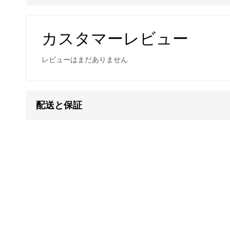
一粒一粒異なる色合いと幻想的な輝きに魅入られ
カスタマーレビュー
留め具
には、高品質なスターリングシルバー（SV9
ンの邪魔にならない小ぶりで控えめなものを選ん
レビューはまだありません
ワイヤーをかしめるストッパーには、アルジェンティ
在採用しています。
配送と保証
一般的なストッパーより、耐久性と強度にはるか
す。
メンズ/レディース兼用。アンクレットにもご利用
カレン族の手仕事による