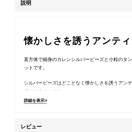
説明
懐かしさを誘うアンティ
直方体で細身のカレンシルバービーズと小粒のタ
ットです。
シルバービーズはどことなく懐かしさを誘うアン
感が心地よいです。
詳細を表示
タンザナイトは光の角度によって複数の色が現わ
す。
レビュー
青色や紫色が入り混じる様子は紫陽花にも似てい