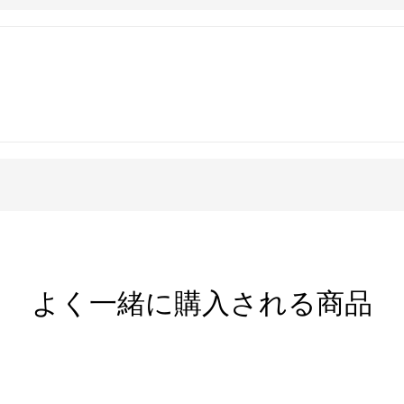
ることでしょう。
25/イタリア製）を使用しています。デザイ
でいます。
ウムシルバー（SV940/アメリカ製）を現
に優れ、変色しにくく、白い輝きを持続しま
いただけます。
よく一緒に購入される商品
シルバービーズ