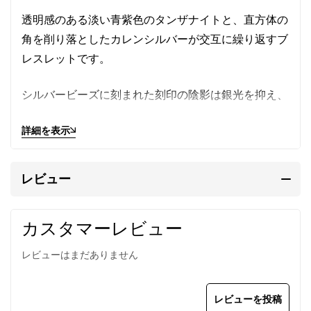
透明感のある淡い青紫色のタンザナイトと、直方体の
角を削り落としたカレンシルバーが交互に繰り返すブ
レスレットです。
シルバービーズに刻まれた刻印の陰影は銀光を抑え、
優しい印象です。
詳細を表示
タンザナイトは光の角度によって複数の色が現われる
多色性という不思議な性質を持っています。青色や紫
レビュー
色が入り混じる様子は紫陽花にも似ています。
カスタマーレビュー
一粒一粒異なる色合いが魅力で、単一色の石とはまた
違った趣があります。
レビューはまだありません
インクルージョン（内包物）に光が複雑に反射し色を
変え、奥行きのある表情を見せてくれます。
レビューを投稿