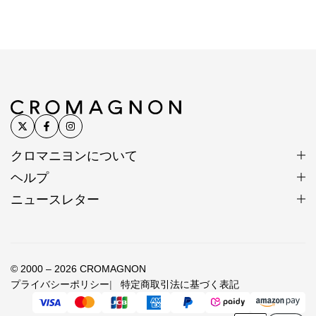
SV925は昔ながらの手仕事には固すぎるためです。
20世紀に発見された新しい宝石
タンザナイトは1967年にタンザニアで発見された宝
石です。
透明感のある青紫の石に価値を見いだしたジュエリー
クロマニヨンについて
ブランドのティファニーは、産出国の名を取ってタン
ザナイトと名づけました。
ヘルプ
キリマンジャロの麓にあるメレラニ鉱山が世界で唯一
ニュースレター
の産出地で、鉱床の寿命は数十年ほどと予想されてい
ます。
© 2000 – 2026 CROMAGNON
タンザナイトの特色は多色性です。見る角度によって
プライバシーポリシー
特定商取引法に基づく表記
青く見えたり、紫に見えたりする性質を持ちます。
光源によっても色が変化します。蛍光灯の下では青み