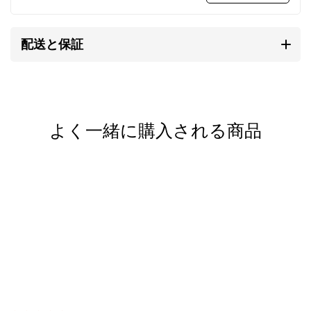
留め具
には、高品質なスターリングシルバー
（SV925/イタリア製）を使用しています。デザイン
配送と保証
の邪魔にならない小ぶりで控えめなものを選んでいま
す。
ワイヤーをかしめるストッパーには、アルジェンティ
ウムシルバー（SV940/アメリカ製）を現在採用して
よく一緒に購入される商品
います。
一般的なストッパーより、耐久性と強度にはるかに優
れ、変色しにくく、白い輝きを持続します。
メンズ/レディース兼用。アンクレットにもご利用い
ただけます。
カレン族の手仕事によるシルバ