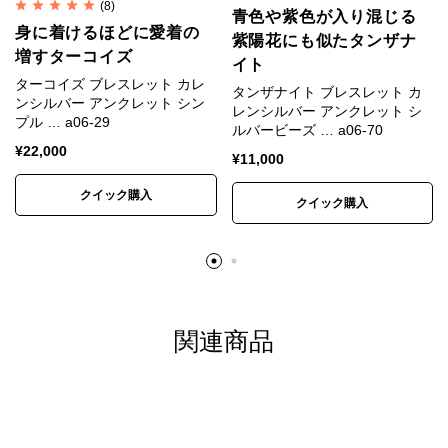
ービーズ
(8)
青色や紫色が入り混じる
身に着けるほどに愛着の
紫陽花にも似たタンザナ
カレンシルバー
はタイの山岳民族カレン族の手仕事に
増すターコイズ
イト
よって、伝統的手法で丹念に作られます。
ターコイズ ブレスレット カレ
タンザナイト ブレスレット カ
ンシルバー アンクレット シン
レンシルバー アンクレット シ
マットな質感が特徴で、
刻印
の一つ一つが異なる表情
プル … a06-29
ルバービーズ … a06-70
を持ち、素朴なぬくもりが心に響きます。
¥
22,000
¥
11,000
研磨されていない温かみのある質感、無骨で荒削りな
クイック購入
クイック購入
形状。
これらの味わいがカレンシルバーの持ち味であり、他
のシルバーアクセサリーとは異なる個性となります。
自然と共存する彼らの作るものには、身近に暮らす動
関連商品
植物や生活道具などを象ったモチーフが多く見られま
す。
そこには自然を畏れ敬うアニミズムの思想が流れてい
ます。