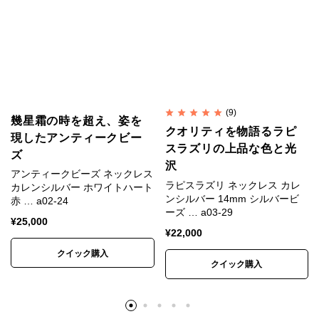
カレンシルバーの銀純度
シルバーはやわらかい金属です。
純銀では傷がつきやすく装飾品に向かないため、耐久
(9)
幾星霜の時を超え、姿を
性や強度を補う目的で銅などの金属を混ぜ合わせま
クオリティを物語るラピ
現したアンティークビー
スラズリの上品な色と光
す。
ズ
沢
アンティークビーズ ネックレス
ラピスラズリ ネックレス カレ
一般的な装飾品は銀92.5%＋銅7.5%の合金が用いられ
カレンシルバー ホワイトハート
ンシルバー 14mm シルバービ
赤 … a02-24
ます。
ーズ … a03-29
¥
25,000
これはスターリングシルバー（Sterling Silver）、
¥
22,000
SV925と呼ばれます。
クイック購入
クイック購入
カレンシルバーは銀95%＋銅5%のSV950が用いられ
ます。