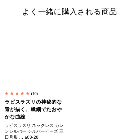
純銀では傷がつきやすく装飾品に向かないため、耐久
よく一緒に購入される商品
性や強度を補う目的で銅などの金属を混ぜ合わせま
す。
一般的な装飾品は銀92.5%＋銅7.5%の合金が用いられ
ます。
これはスターリングシルバー（Sterling Silver）、
SV925と呼ばれます。
カレンシルバーは銀95%＋銅5%のSV950が用いられ
ます。
(10)
SV925は昔ながらの手仕事には固すぎるためです。
ラピスラズリの神秘的な
青が描く、繊細でたおや
かな曲線
フェルメールを虜にした神秘的
ラピスラズリ ネックレス カレ
な青
ンシルバー シルバービーズ 三
日月形 … a03-28