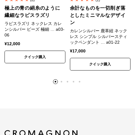
(6)
(1)
材の特性上、刻印や形、色合い、風合い、小さなキズ
極上の青の絹糸のように
余計なものを一切削ぎ落
など個体差があります。素材や製法の特性としてご理
繊細なラピスラズリ
としたミニマルなデザイ
ン
解ください。
ラピスラズリ ネックレス カレ
ンシルバー ビーズ 極細 … a03-
カレンシルバー 鹿革紐 ネック
※入荷時期によって色味、形状、表情に若干の違いが
06
レス シンプル シルバースティ
生じる場合があります。
ックペンダント … a01-22
¥
12,000
※色は正確に表現するよう努めていますが、モニター
¥
17,000
や端末の設定、照明、写真の拡大により、実物より大
クイック購入
クイック購入
きく見えたり、色味が異なって見える場合がありま
す。
※昨今の銀価格高騰と相場の大きな変動を受け、仕入
れ時点の銀相場をもとに価格を設定しています。
シルバービーズ SV950(銀純度95%)/タイ製
留め具 SV925/イタリア製 ストッパー
素材
SV940/アメリカ製 ステンレスワイヤー/日本
製 ラピスラズリ/アフガニスタン