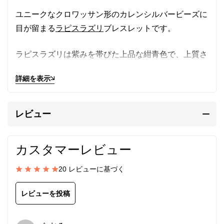
ユニークなクロワッサン形のカレンシルバービーズに
目が留まる
ラピスラズリ
ブレスレットです。
ラピスラズリは紫みを帯びた上品な紺青色で、上質さ
を物語っています。
詳細を表示
シルバービーズは刻印を打ち込んだ薄い銀の板をくる
くる巻いてこしらえます。
レビュー
細やかな細工に目を見張ります。
細身で爽やか、手首をスッキリ見せます。
カスタマーレビュー
留め具
には、高品質なスターリングシルバー
20 レビューに基づく
（SV925/イタリア製）を使用しています。デザイン
の邪魔にならない小ぶりで控えめなものを選んでいま
レビューを投稿
す。