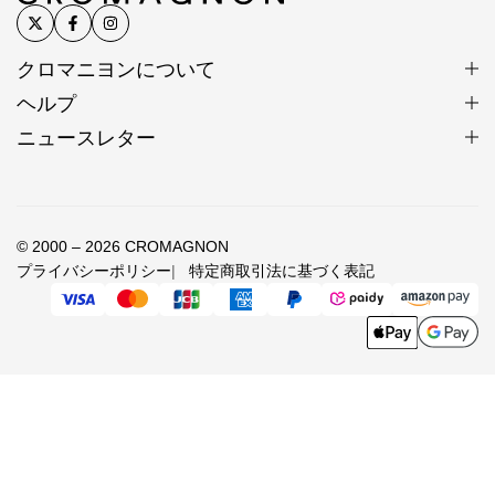
シルバービーズ直径2.5～3mm×幅15～
寸法
16mm ラピスラズリビーズ直径1.5～2.5mm
クロマニヨンについて
サイズ
手首/足首の実寸13～27cm
ヘルプ
ニュースレター
生産国
日本
ラピスラズリ
© 2000 – 2026 CROMAGNON
金色の斑点が輝く群青の石
プライバシーポリシー
特定商取引法に基づく表記
12月の誕生石。エジプトでは冥界の神オシリスの石と
されました。
ラピスラズリをはめ込んだツタンカーメン王のマスク
と棺には死者の書の呪文とともにオシリスの像が描か
れ、霊魂再生の願いが込められました。