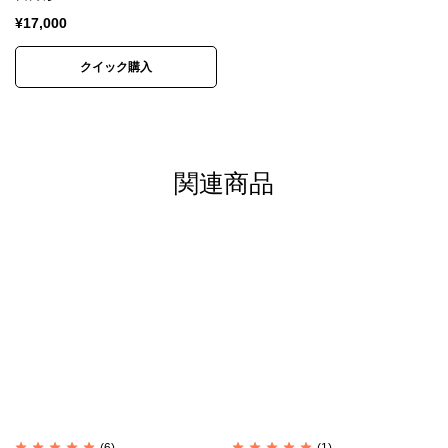
¥
17,000
ラピスラズリは12月の誕生石です。
深みのあるラピスラズリの濃淡は美しく印象的です。
クイック購入
紺碧の海の色のようであり、宇宙の深淵の色のようで
もあるラピスラズリの神秘的な青に人々は魅せられて
きました。
関連商品
ラピスラズリを砕いて抽出する青の顔料ウルトラマリ
ンをふんだんに使ったことで知られているフェルメー
ル。
高価な絵具代を捻出するため借金を重ねたと言われて
います。
ラピスラズリを身に着ければフェルメールを虜にした
理由をきっと知ることでしょう。
※カレンシルバー、天然石、アンティークビーズは素