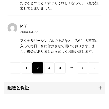
を持ち、素朴なぬくもりが心に響きます。
だけるとのこと！すごくうれしくなって、３点も注
文してしまいました。
研磨されていない温かみのある質感、無骨で荒削りな
形状。
M.Y
これらの味わいがカレンシルバーの持ち味であり、他
2004-04-22
のシルバーアクセサリーとは異なる個性となります。
アクセサリーシンプルで上品なところが、大変気に
入って毎日、身に付けさせて頂いております。ま
自然と共存する彼らの作るものには、身近に暮らす動
た、機会がありましたら宜しくお願い致します。
植物や生活道具などを象ったモチーフが多く見られま
す。
…
そこには自然を畏れ敬うアニミズムの思想が流れてい
1
2
3
4
7
←
→
ます。
配送と保証
カレンシルバーの銀純度
シルバーはやわらかい金属です。