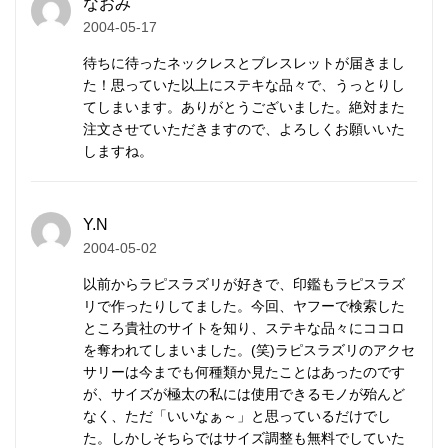
なおみ
ワイヤーをかしめるストッパーには、アルジェンティ
2004-05-17
ウムシルバー（SV940/アメリカ製）を現在採用して
待ちに待ったネックレスとブレスレットが届きまし
います。
た！思っていた以上にステキな品々で、うっとりし
一般的なストッパーより、耐久性と強度にはるかに優
てしまいます。ありがとうございました。絶対また
れ、変色しにくく、白い輝きを持続します。
注文させていただきますので、よろしくお願いいた
しますね。
メンズ/レディース兼用。アンクレットにもご利用い
ただけます。
Y.N
2004-05-02
カレン族の手仕事によるシルバ
以前からラピスラズリが好きで、印鑑もラピスラズ
リで作ったりしてました。今回、ヤフーで検索した
ービーズ
ところ貴社のサイトを知り、ステキな品々にココロ
を奪われてしまいました。(笑)ラピスラズリのアクセ
カレンシルバー
はタイの山岳民族カレン族の手仕事に
サリーは今までも何種類か見たことはあったのです
が、サイズが極太の私には使用できるモノが殆んど
よって、伝統的手法で丹念に作られます。
なく、ただ「いいなぁ～」と思っているだけでし
マットな質感が特徴で、
刻印
の一つ一つが異なる表情
た。しかしそちらではサイズ調整も無料でしていた