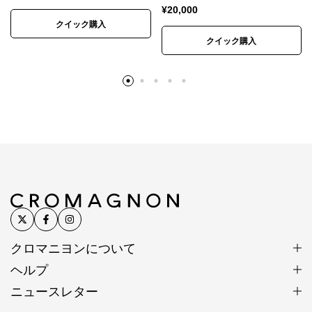
SV925は昔ながらの手仕事には固すぎるためです。
¥
20,000
クイック購入
クイック購入
細部までこだわることで生まれ
る美しさ
荒削りなカレンシルバービーズはそのまま使用すると
肌にあたることがあります。
手作りの良さを尊重しながらも、着け心地の良さを求
めるため、ひとつひとつ整え、丁寧に仕上げました。
※カレンシルバー、天然石、アンティークビーズは素
材の特性上、刻印や形、色合い、風合い、小さなキズ
クロマニヨンについて
など個体差があります。素材や製法の特性としてご理
ヘルプ
解ください。
ニュースレター
※入荷時期によって色味、形状、表情に若干の違いが
生じる場合があります。