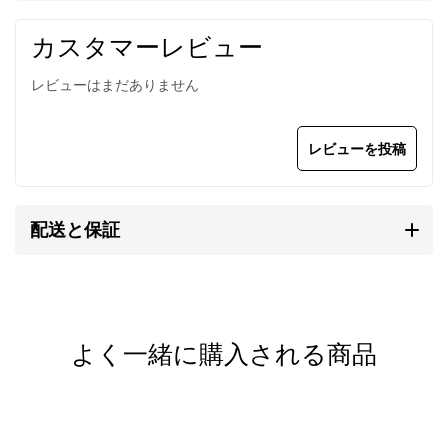
芯材としてステンレスワイヤーを通しているため、し
カスタマーレビュー
なやかなラインを描きます。
レビューはまだありません
落ち着いた銀の質感は、首元にしっくりと馴染みま
す。
レビューを投稿
留め具
には、高品質なスターリングシルバー
（SV925/イタリア製）を使用しています。デザイン
配送と保証
の邪魔にならない小ぶりで控えめなものを選んでいま
す。
メンズ/レディース兼用。
※掲載写真のブレスレットは別売りです。
よく一緒に購入される商品
カレン族の手仕事によるシルバ