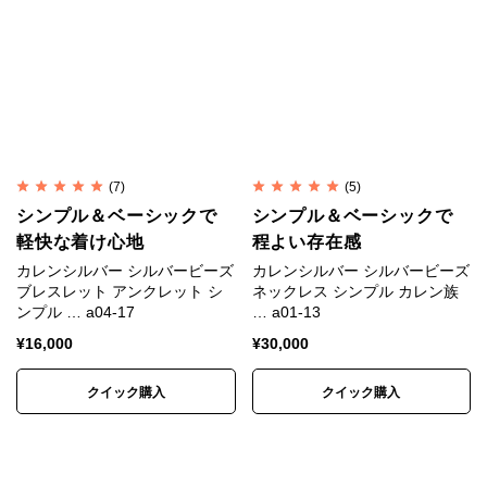
ービーズ
カレンシルバー
はタイの山岳民族カレン族の手仕事に
よって、伝統的手法で丹念に作られます。
マットな質感が特徴で、
刻印
の一つ一つが異なる表情
を持ち、素朴なぬくもりが心に響きます。
(7)
(5)
研磨されていない温かみのある質感、無骨で荒削りな
シンプル＆ベーシックで
シンプル＆ベーシックで
形状。
軽快な着け心地
程よい存在感
これらの味わいがカレンシルバーの持ち味であり、他
カレンシルバー シルバービーズ
カレンシルバー シルバービーズ
ブレスレット アンクレット シ
ネックレス シンプル カレン族
のシルバーアクセサリーとは異なる個性となります。
ンプル … a04-17
… a01-13
¥
16,000
¥
30,000
自然と共存する彼らの作るものには、身近に暮らす動
植物や生活道具などを象ったモチーフが多く見られま
クイック購入
クイック購入
す。
そこには自然を畏れ敬うアニミズムの思想が流れてい
ます。