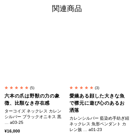
関連商品
カレンシルバーの銀純度
シルバーはやわらかい金属です。
純銀では傷がつきやすく装飾品に向かないため、耐久
性や強度を補う目的で銅などの金属を混ぜ合わせま
す。
一般的な装飾品は銀92.5%＋銅7.5%の合金が用いられ
ます。
(5)
(3)
これはスターリングシルバー（Sterling Silver）、
六本の爪は野獣の力の象
愛嬌ある顔した大きな魚
徴、比類なき存在感
で襟元に遊び心のあるお
SV925と呼ばれます。
洒落
ターコイズ ネックレス カレン
シルバー ブラックオニキス 黒
カレンシルバー 藍染め手紡ぎ紐
カレンシルバーは銀95%＋銅5%のSV950が用いられ
… a03-25
ネックレス 魚形ペンダント カ
ます。
レン族 … a01-23
¥
16,000