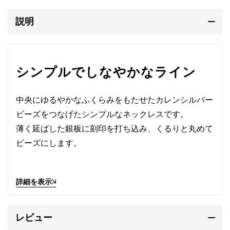
説明
シンプルでしなやかなライン
中央にゆるやかなふくらみをもたせたカレンシルバー
ビーズをつなげたシンプルなネックレスです。
薄く延ばした銀板に刻印を打ち込み、くるりと丸めて
ビーズにします。
ビーズをつなげる紐は、内径に最適な太さのポリエス
詳細を表示
テルワックスコードを選びました。
なめらかな光沢を持ち、編み込まれた黒革紐のような
外見で、ビーズの隙間から顔を覗かせます。
レビュー