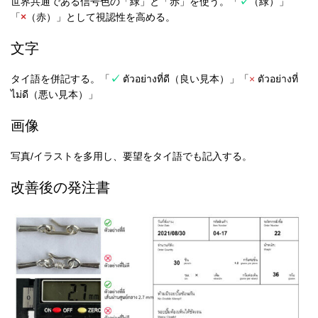
世界共通である信号色の「緑」と「赤」を使う。「
✓
（緑）」
「
×
（赤）」として視認性を高める。
文字
タイ語を併記する。「
✓
ตัวอย่างที่ดี（良い見本）」「
×
ตัวอย่างที่
ไม่ดี（悪い見本）」
画像
写真/イラストを多用し、要望をタイ語でも記入する。
改善後の発注書