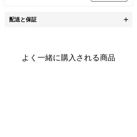
を持ち、素朴なぬくもりが心に響きます。
配送と保証
研磨されていない温かみのある質感、無骨で荒削りな
形状。
これらの味わいがカレンシルバーの持ち味であり、他
のシルバーアクセサリーとは異なる個性となります。
よく一緒に購入される商品
自然と共存する彼らの作るものには、身近に暮らす動
植物や生活道具などを象ったモチーフが多く見られま
す。
そこには自然を畏れ敬うアニミズムの思想が流れてい
ます。
カレンシルバーの銀純度