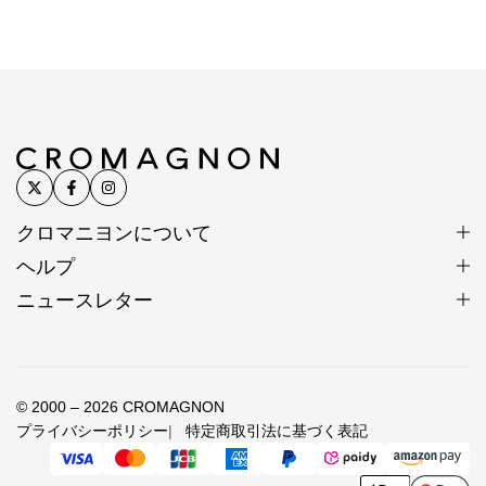
生産国
タイ
カレンシルバー
手仕事の原点が脈々と受け継が
れる
クロマニヨンについて
カレンシルバーはタイ北部の山岳地にあるカレン族の
村にて受け継がれてきた伝統的手法により作られてい
ヘルプ
ます。
ニュースレター
一つひとつが手作りで、それぞれが異なる表情を持ち
ます。
丹念に刻印が打ち込まれたシルバービーズに職人の技
© 2000 – 2026 CROMAGNON
と心意気を感じられます。
プライバシーポリシー
特定商取引法に基づく表記
カレンシルバー製作風景