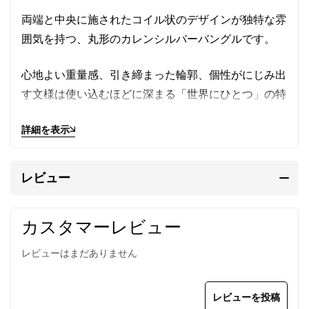
両端と中央に施されたコイル状のデザインが独特な雰
囲気を持つ、丸形のカレンシルバーバングルです。
心地よい重量感、引き締まった輪郭、個性がにじみ出
す文様は使い込むほどに深まる「世界にひとつ」の特
別感を感じさせてくれるでしょう。
詳細を表示
メンズ/レディース兼用。フリーサイズ。
レビュー
カレン族の手仕事によるシルバ
ーバングル
カスタマーレビュー
レビューはまだありません
カレンシルバー
はタイの山岳民族カレン族の手仕事に
よって、伝統的手法で丹念に作られます。
レビューを投稿
マットな質感が特徴で、
刻印
の一つ一つが異なる表情