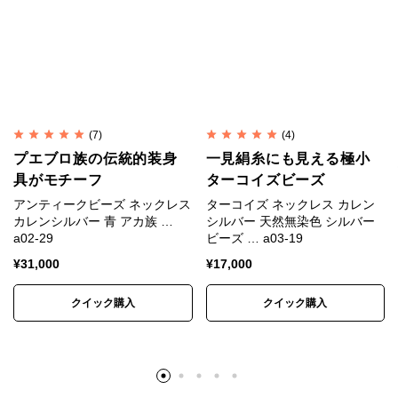
解ください。
※入荷時期によって色味、形状、表情に若干の違いが
生じる場合があります。
※色は正確に表現するよう努めていますが、モニター
や端末の設定、照明、写真の拡大により、実物より大
(7)
(4)
きく見えたり、色味が異なって見える場合がありま
プエブロ族の伝統的装身
一見絹糸にも見える極小
す。
具がモチーフ
ターコイズビーズ
※昨今の銀価格高騰と相場の大きな変動を受け、仕入
アンティークビーズ ネックレス
ターコイズ ネックレス カレン
れ時点の銀相場をもとに価格を設定しています。
カレンシルバー 青 アカ族 …
シルバー 天然無染色 シルバー
a02-29
ビーズ … a03-19
¥
31,000
¥
17,000
素材
SV950(銀純度95%)
クイック購入
クイック購入
内周（端から端）約15.5cm×幅約6mm×厚さ約
寸法
6mm 約26g
サイズ
フリーサイズ