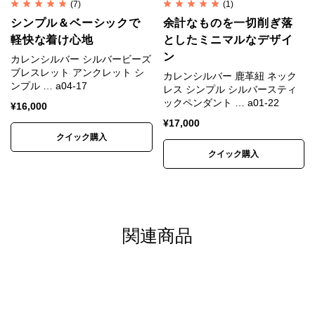
シルバーはやわらかい金属です。
(7)
(1)
純銀では傷がつきやすく装飾品に向かないため、耐久
シンプル＆ベーシックで
余計なものを一切削ぎ落
軽快な着け心地
としたミニマルなデザイ
性や強度を補う目的で銅などの金属を混ぜ合わせま
ン
カレンシルバー シルバービーズ
す。
ブレスレット アンクレット シ
カレンシルバー 鹿革紐 ネック
ンプル … a04-17
レス シンプル シルバースティ
一般的な装飾品は銀92.5%＋銅7.5%の合金が用いられ
ックペンダント … a01-22
¥
16,000
ます。
¥
17,000
これはスターリングシルバー（Sterling Silver）、
クイック購入
クイック購入
SV925と呼ばれます。
カレンシルバーは銀95%＋銅5%のSV950が用いられ
ます。
SV925は昔ながらの手仕事には固すぎるためです。
関連商品
※カレンシルバー、天然石、アンティークビーズは素
材の特性上、刻印や形、色合い、風合い、小さなキズ
など個体差があります。素材や製法の特性としてご理