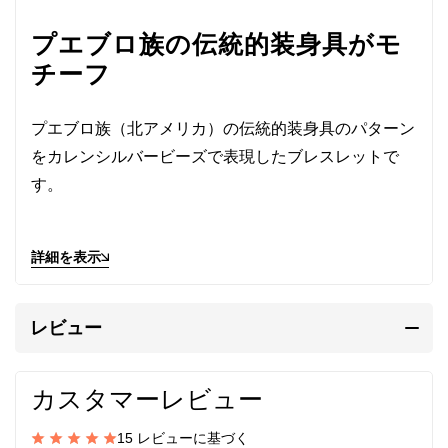
プエブロ族の伝統的装身具がモ
チーフ
プエブロ族（北アメリカ）の伝統的装身具のパターン
をカレンシルバービーズで表現したブレスレットで
す。
赤のビーズは
ホワイトハート
と呼ばれ、イリアンジャ
詳細を表示
ヤ（インドネシア）で先祖伝来の装身具として受け継
がれてきた100年以上前のアンティークビーズです。
艶やかな赤色をしており、丸っこく肉厚で量感にあふ
レビュー
れています。
カスタマーレビュー
薄い銀の板を折り紙のように折り、畳み、曲げて丁寧
に作ったシルバービーズはどことなく懐かしさを誘う
15 レビューに基づく