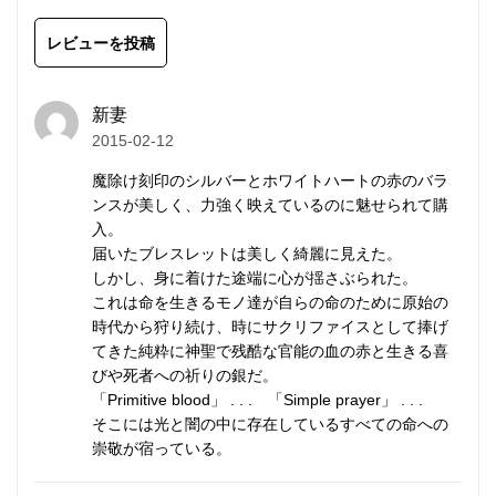
アンティークのような質感です。
赤と銀の配色と配列が精彩を放ちます。
レビューを投稿
留め具
には、高品質なスターリングシルバー
新妻
（SV925/イタリア製）を使用しています。デザイン
2015-02-12
の邪魔にならない小ぶりで控えめなものを選んでいま
魔除け刻印のシルバーとホワイトハートの赤のバラ
す。※商品写真の留め具は仕様を変更しました。
ンスが美しく、力強く映えているのに魅せられて購
入。
ワイヤーをかしめるストッパーには、アルジェンティ
届いたブレスレットは美しく綺麗に見えた。
しかし、身に着けた途端に心が揺さぶられた。
ウムシルバー（SV940/アメリカ製）を現在採用して
これは命を生きるモノ達が自らの命のために原始の
います。
時代から狩り続け、時にサクリファイスとして捧げ
一般的なストッパーより、耐久性と強度にはるかに優
てきた純粋に神聖で残酷な官能の血の赤と生きる喜
れ、変色しにくく、白い輝きを持続します。
びや死者への祈りの銀だ。
「Primitive blood」 . . . 「Simple prayer」 . . .
そこには光と闇の中に存在しているすべての命への
メンズ/レディース兼用。アンクレットにもご利用い
崇敬が宿っている。
ただけます。