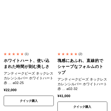
カレンシルバーは銀95%＋銅5%のSV950が用いられ
ます。
SV925は昔ながらの手仕事には固すぎるためです。
プエブロ族の伝統模様
プエブロ族は先祖伝来の信仰や風習を守り続け、伝統
(1)
(2)
に忠実な装身具を作ることで知られています。
ホワイトハート、使い込
塊感にあふれ、直線的で
まれた時間が刻む美しさ
シャープなフォルムのト
彼らの信仰と世界観を落とし込んだ幾何学的で独特の
ップ
アンティークビーズ ネックレス
パターンは不思議と心地よく、調和を生み出す伝統模
カレンシルバー ホワイトハート
アンティークビーズ ネックレス
様の奥深さを感じられます。
赤 … a02-25
カレンシルバー ホワイトハート
赤 … a02-32
¥
22,000
¥
41,000
世界中を魅了したホワイトハー
クイック購入
ト
クイック購入