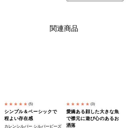
ホワイトハートは不透明の白いガラスの層をベースと
し、透明から半透明の赤いガラスの層を重ねること
関連商品
で、赤単色よりもぐっと赤色が際立ちます。
中心が白いことがホワイトハートの名の由来です。
1800年代初頭のベネチアで初めて作られ、これまで
とは別格の美しさから人気に火が付きました。
生命や活力を象徴する「赤」のホワイトハートは多く
の人々を魅了し、世界中に交易品として運ばれまし
た。
※カレンシルバー、天然石、アンティークビーズは素
(5)
(3)
シンプル＆ベーシックで
愛嬌ある顔した大きな魚
材の特性上、刻印や形、色合い、風合い、小さなキズ
程よい存在感
で襟元に遊び心のあるお
など個体差があります。素材や製法の特性としてご理
洒落
カレンシルバー シルバービーズ