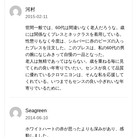
河村
カレン族の手仕事によるシルバ
2015-02-11
ービーズ
世間一般では、60代は間違いなく老人だろうな。歳
には関係なくブレスとネックラスを着用している。
カレンシルバー
はタイの山岳民族カレン族の手仕事に
性懲りもなく今度は、シルバーに赤のビーズの入っ
たブレスを注文した。このブレスは、私の60代の男
よって、伝統的手法で丹念に作られます。
の腕になじみきって自慢の一品となった。
マットな質感が特徴で、
刻印
の一つ一つが異なる表情
老人は無精であってはならない。歳を重ねる毎に見
を持ち、素朴なぬくもりが心に響きます。
てくれの良い年寄りでいたい。センスが良くて品質
に優れているクロマニヨンは、そんな私を応援して
くれている。いつまでもセンスの良い小ぎれいな年
研磨されていない温かみのある質感、無骨で荒削りな
寄りでいるために。
形状。
これらの味わいがカレンシルバーの持ち味であり、他
のシルバーアクセサリーとは異なる個性となります。
Seagreen
2014-06-10
自然と共存する彼らの作るものには、身近に暮らす動
ホワイトハートの赤が思ったよりも深みがあり、感
植物や生活道具などを象ったモチーフが多く見られま
動しました。