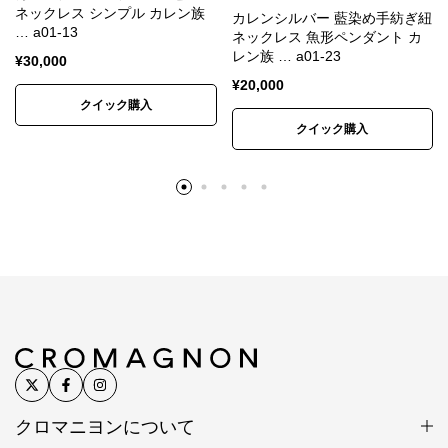
解ください。
ネックレス シンプル カレン族
カレンシルバー 藍染め手紡ぎ紐
※入荷時期によって色味、形状、表情に若干の違いが
… a01-13
ネックレス 魚形ペンダント カ
生じる場合があります。
レン族 … a01-23
¥
30,000
※色は正確に表現するよう努めていますが、モニター
¥
20,000
クイック購入
や端末の設定、照明、写真の拡大により、実物より大
クイック購入
きく見えたり、色味が異なって見える場合がありま
す。
※昨今の銀価格高騰と相場の大きな変動を受け、仕入
れ時点の銀相場をもとに価格を設定しています。
シルバービーズ SV950(銀純度95%)/タイ製
留め具 SV925/イタリア製 ストッパー
素材
SV940/アメリカ製 ステンレスワイヤー/日本
製 ホワイトハートビーズ(アンティークビー
ズ)/イリアンジャヤ
シルバービーズ5.5～6mm×5.5～6mm×6～
クロマニヨンについて
寸法
7.5mm ホワイトハートビーズ直径6～7mm