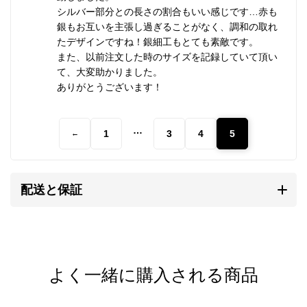
す。
シルバー部分との長さの割合もいい感じです…赤も
そこには自然を畏れ敬うアニミズムの思想が流れてい
銀もお互いを主張し過ぎることがなく、調和の取れ
たデザインですね！銀細工もとても素敵です。
ます。
また、以前注文した時のサイズを記録していて頂い
て、大変助かりました。
ありがとうございます！
カレンシルバーの銀純度
…
1
3
4
5
←
シルバーはやわらかい金属です。
純銀では傷がつきやすく装飾品に向かないため、耐久
性や強度を補う目的で銅などの金属を混ぜ合わせま
配送と保証
す。
一般的な装飾品は銀92.5%＋銅7.5%の合金が用いられ
ます。
これはスターリングシルバー（Sterling Silver）、
よく一緒に購入される商品
SV925と呼ばれます。