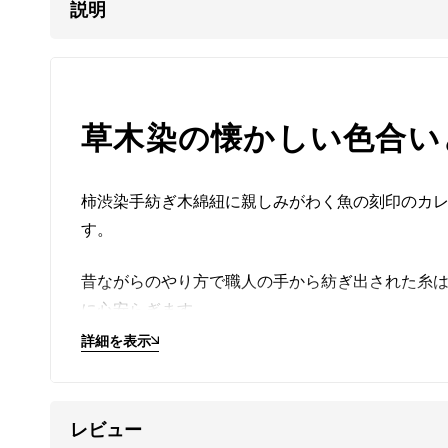
説明
草木染の懐かしい色合い
柿渋染手紡ぎ木綿紐に親しみがわく魚の刻印のカ
す。
昔ながらのやり方で職人の手から紡ぎ出された糸
に心安らぎます。
詳細を表示
落ち着いた銀の質感、気取らない手作り感がたま
る一品です。
レビュー
調節パーツで着け心地を自由自在に変えられます