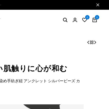
特典2 お買い物で5%ポイント還元
0
0
グ
い肌触りに心が和む
染め手紡ぎ紐 アンクレット シルバービーズ カ