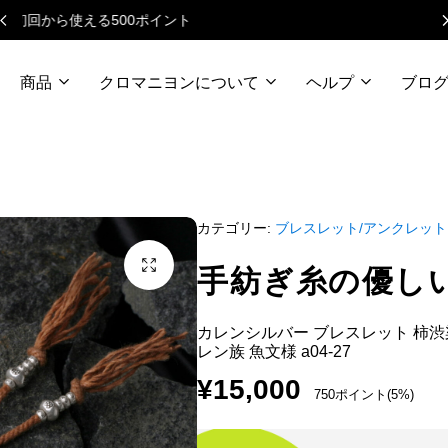
ニュースレターで毎月500円クーポン
商品
クロマニヨンについて
ヘルプ
ブロ
カテゴリー:
ブレスレット/アンクレット
手紡ぎ糸の優し
カレンシルバー ブレスレット 柿渋
レン族 魚文様 a04-27
¥
15,000
750ポイント(5%)