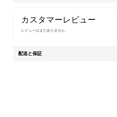
木綿紐は紺色（藍染め）、茶色（柿渋染め）、カ
カスタマーレビュー
メンズ/レディース兼用。アンクレットにもご利用
レビューはまだありません
カレン族の手仕事による
配送と保証
カレンシルバー
はタイの山岳民族カレン族の手仕
す。
マットな質感が特徴で、
刻印
の一つ一つが異なる
す。
研磨されていない温かみのある質感、無骨で荒削
これらの味わいがカレンシルバーの持ち味であり
となります。