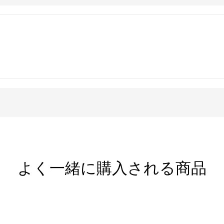
ーキ（柘榴染め）からお選びいただけます。
いただけます。
シルバービーズ
事によって、伝統的手法で丹念に作られま
表情を持ち、素朴なぬくもりが心に響きま
よく一緒に購入される商品
りな形状。
、他のシルバーアクセサリーとは異なる個性