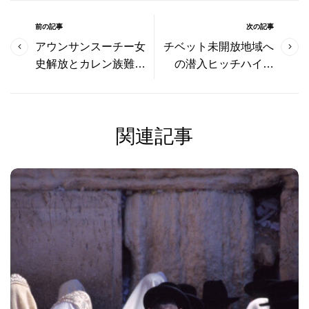
前の記事
次の記事
アウンサンスーチー女
チベット未開放地域へ
史解放とカレン族難民
の潜入ヒッチハイク
発生
1997年 雲南省からラサ
へ
関連記事