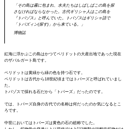
「その島は霧に包まれ、水夫たちはしばしばこの島を探
さなければならなかった。古代ギリシャ人はこの島を
『トパゾス』と呼んでいた。トパゾスはギリシャ語で
「トパズィン(探す)」から来ている。」
博物誌
紅海に浮かぶこの島はかつてペリドットの大産出地であった現在
のザバルガート島です。
ペリドットは黄緑から緑の色を持つ石です。
ペリドットは古代から18世紀頃まではトパーズと呼ばれていまし
た。
トパゾスで採れる石だから「トパーズ」だったのです。
では、トパーズ自身の古代での名称は何だったのか気になるとこ
ろです。
中世においてはトパーズは黄色の石の総称でした。
しかし、鉱物学の発達により現代では上記2種類の珪酸塩鉱物だけ