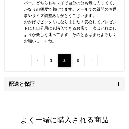
お守りとする
バー。どちらもキレイで自分の分も気に入ってて、
かなりの頻度で着けてます。メールでの質問のお返
事やサイズ調整ありがとうございます。
「眼」は古来より邪なものや災いを見張る文様として
おかげでピッタリになりました！安心してプレゼン
お守りなどに使われてきました。
トにも自分用にも購入できるお店で、次はどれにし
ようか楽しく迷ってます。そのときはまたよろしく
お願いしますね。
「眼」を怖れるのは動物の本能です。
フクロウなどの目玉に擬態した羽を持つ蝶は、その模
様が捕食者から身を守っています。
1
2
3
←
→
「眼」に対する本能的な恐怖は、不幸や災いをもたら
す原因を「眼」と結びつけ、「邪眼」への畏怖が生ま
配送と保証
れました。
「邪眼」を退け、身を守るのに使われたのもまた
「眼」でした。
よく一緒に購入される商品
※カレンシルバー、天然石、アンティークビーズは素