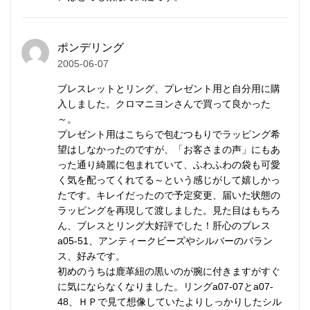
シルバーはやわらかい金属です。
純銀では傷がつきやすく装飾品に向かないため、耐久
ポンデリング
性や強度を補う目的で銅などの金属を混ぜ合わせま
2005-06-07
す。
ブレスレットとリング、プレゼント用と自分用に購
入しました。クロマニヨンさんで買って良かった
一般的な装飾品は銀92.5%＋銅7.5%の合金が用いられ
～。
ます。
プレゼント用はこちらで包むつもりでラッピング希
望はしなかったのですが、「お客さまの声」にもあ
これはスターリングシルバー（Sterling Silver）、
った通り綺麗に包まれていて、ふわふわの袋も可愛
SV925と呼ばれます。
く気を配ってくれてる～という感じがして嬉しかっ
たです。キレイだったので予定変更、届いた状態の
カレンシルバーは銀95%＋銅5%のSV950が用いられ
ラッピングを再現して渡しました。見た目はもちろ
ます。
ん、ブレスとリング大好評でした！肝心のブレス
a05-51、アンティークビーズやシルバーのバラン
SV925は昔ながらの手仕事には固すぎるためです。
ス、好みです。
初めのうちは鹿革紐の黒いのが腕に付きますがすぐ
に気にならなくなりました。リングa07-07とa07-
魔力を秘めた「眼」を身に着け
48、ＨＰで見て想像していたよりしっかりしたシル