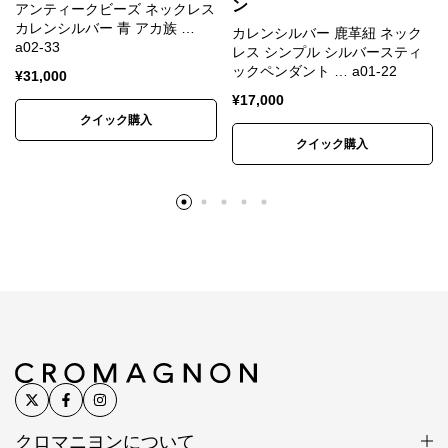
ン
アンティークビーズ ネックレス
カレンシルバー製作風景
カレンシルバー 青 アカ族 …
カレンシルバー 鹿革紐 ネック
a02-33
レス シンプル シルバースティ
ックペンダント … a01-22
¥
31,000
¥
17,000
クイック購入
クイック購入
銀板に規則正しく正確に打ち込まれる刻印
カレン族
自然を敬い、霊を畏れ、正直、
クロマニヨンについて