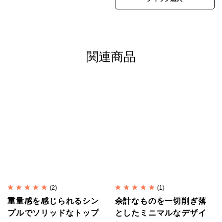
サイズ
21号～23号で調整可 掲載写真は17号
生産国
タイ
関連商品
カレンシルバー
手仕事の原点が脈々と受け継が
れる
カレンシルバーはタイ北部の山岳地にあるカレン族の
村にて受け継がれてきた伝統的手法により作られてい
ます。
一つひとつが手作りで、それぞれが異なる表情を持ち
ます。
(2)
(1)
丹念に刻印が打ち込まれたシルバービーズに職人の技
重量感を感じられるシン
余計なものを一切削ぎ落
と心意気を感じられます。
プルでソリッドなトップ
としたミニマルなデザイ