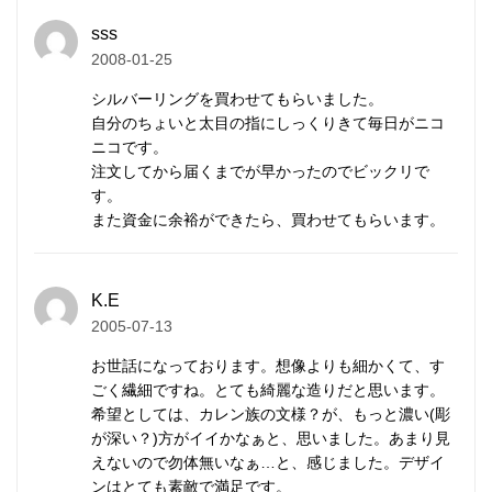
マットな質感が特徴で、
刻印
の一つ一つが異なる表情
sss
を持ち、素朴なぬくもりが心に響きます。
2008-01-25
シルバーリングを買わせてもらいました。
研磨されていない温かみのある質感、無骨で荒削りな
自分のちょいと太目の指にしっくりきて毎日がニコ
形状。
ニコです。
これらの味わいがカレンシルバーの持ち味であり、他
注文してから届くまでが早かったのでビックリで
のシルバーアクセサリーとは異なる個性となります。
す。
また資金に余裕ができたら、買わせてもらいます。
自然と共存する彼らの作るものには、身近に暮らす動
植物や生活道具などを象ったモチーフが多く見られま
K.E
す。
2005-07-13
そこには自然を畏れ敬うアニミズムの思想が流れてい
お世話になっております。想像よりも細かくて、す
ます。
ごく繊細ですね。とても綺麗な造りだと思います。
希望としては、カレン族の文様？が、もっと濃い(彫
が深い？)方がイイかなぁと、思いました。あまり見
カレンシルバーの銀純度
えないので勿体無いなぁ…と、感じました。デザイ
ンはとても素敵で満足です。