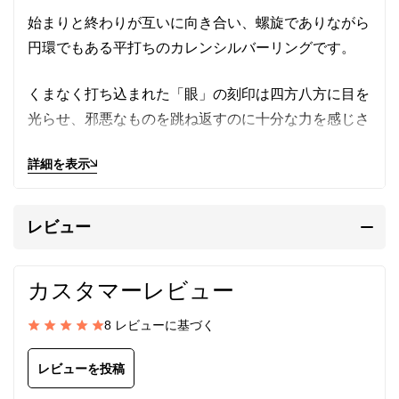
始まりと終わりが互いに向き合い、螺旋でありながら
円環でもある平打ちのカレンシルバーリングです。
くまなく打ち込まれた「眼」の刻印は四方八方に目を
光らせ、邪悪なものを跳ね返すのに十分な力を感じさ
せてくれます。
詳細を表示
肌身離さず着けていたいリングです。
メンズ/レディース兼用。
レビュー
カレン族の手仕事によるシルバ
カスタマーレビュー
ーリング
8 レビューに基づく
カレンシルバー
はタイの山岳民族カレン族の手仕事に
レビューを投稿
よって、伝統的手法で丹念に作られます。