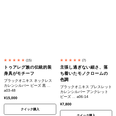
材の特性上、刻印や形、色合い、風合い、小さなキズ
など個体差があります。素材や製法の特性としてご理
解ください。
※入荷時期によって色味、形状、表情に若干の違いが
生じる場合があります。
※色は正確に表現するよう努めていますが、モニター
や端末の設定、照明、写真の拡大により、実物より大
きく見えたり、色味が異なって見える場合がありま
す。
(15)
(7)
※昨今の銀価格高騰と相場の大きな変動を受け、仕入
トゥアレグ族の伝統的装
主張し過ぎない細さ、落
れ時点の銀相場をもとに価格を設定しています。
身具がモチーフ
ち着いたモノクロームの
色調
ブラックオニキス ネックレス
カレンシルバー ビーズ 黒 …
ブラックオニキス ブレスレット
素材
SV950(銀純度95%)
a03-48
カレンシルバー アンクレット
ビーズ … a06-14
¥
15,000
直径約26mm×幅約6.5mm×厚さ約2.5mm（23
寸法
¥
7,800
号） 約11g
クイック購入
クイック購入