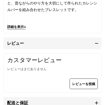
と、昔ながらのやり方を大切にして作られたカレンシ
ルバーを組み合わせたブレスレットです。
ブラックオニキスは邪念や感情をコントロールできる
詳細を表示
力を持つと信じられ、また黒魔術から身を守る護身符
として身に着けられました。
レビュー
薄い銀の板を折り紙のように折り、畳み、曲げて丁寧
に作ったシルバービーズは作業の細やかさに感心しま
カスタマーレビュー
す。
レビューはまだありません
直径8mmもあるシルバービーズが連なる外観は、量
感たっぷりでインパクトも充分ですが、中空なので見
レビューを投稿
た目に反して程よい重量感です。
モノクロームの組み合わせは、手首に重厚感と品格を
配送と保証
漂わせます。