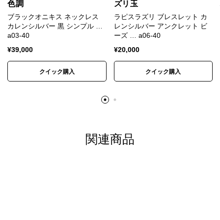
カレン族の手仕事によるシルバ
色調
ズリ玉
ービーズ
ブラックオニキス ネックレス
ラピスラズリ ブレスレット カ
カレンシルバー 黒 シンプル …
レンシルバー アンクレット ビ
a03-40
ーズ … a06-40
カレンシルバー
はタイの山岳民族カレン族の手仕事に
¥
39,000
¥
20,000
よって、伝統的手法で丹念に作られます。
クイック購入
クイック購入
マットな質感が特徴で、
刻印
の一つ一つが異なる表情
を持ち、素朴なぬくもりが心に響きます。
研磨されていない温かみのある質感、無骨で荒削りな
形状。
関連商品
これらの味わいがカレンシルバーの持ち味であり、他
のシルバーアクセサリーとは異なる個性となります。
自然と共存する彼らの作るものには、身近に暮らす動
植物や生活道具などを象ったモチーフが多く見られま
す。