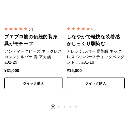
そこには自然を畏れ敬うアニミズムの思想が流れてい
ます。
(7)
(3)
カレンシルバーの銀純度
プエブロ族の伝統的装身
しなやかで軽快な装着感
具がモチーフ
がしっくり馴染む
シルバーはやわらかい金属です。
アンティークビーズ ネックレス
カレンシルバー 鹿革紐 ネック
純銀では傷がつきやすく装飾品に向かないため、耐久
カレンシルバー 青 アカ族 …
レス シルバースティックペンダ
a02-29
ント … a01-18
性や強度を補う目的で銅などの金属を混ぜ合わせま
す。
¥
31,000
¥
15,000
クイック購入
クイック購入
一般的な装飾品は銀92.5%＋銅7.5%の合金が用いられ
ます。
これはスターリングシルバー（Sterling Silver）、
SV925と呼ばれます。
カレンシルバーは銀95%＋銅5%のSV950が用いられ