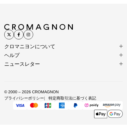
ます。
SV925は昔ながらの手仕事には固すぎるためです。
※カレンシルバー、天然石、アンティークビーズは素
材の特性上、刻印や形、色合い、風合い、小さなキズ
など個体差があります。素材や製法の特性としてご理
クロマニヨンについて
解ください。
ヘルプ
※入荷時期によって色味、形状、表情に若干の違いが
ニュースレター
生じる場合があります。
※色は正確に表現するよう努めていますが、モニター
や端末の設定、照明、写真の拡大により、実物より大
きく見えたり、色味が異なって見える場合がありま
© 2000 – 2026 CROMAGNON
す。
プライバシーポリシー
特定商取引法に基づく表記
※昨今の銀価格高騰と相場の大きな変動を受け、仕入
れ時点の銀相場をもとに価格を設定しています。