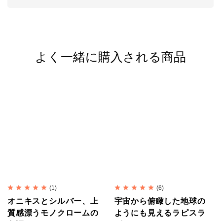
留め具
には、高品質なスターリングシルバー
（SV925/イタリア製）を使用しています。デザイン
の邪魔にならない小ぶりで控えめなものを選んでいま
よく一緒に購入される商品
す。※商品写真の留め具は仕様を変更しました。
ワイヤーをかしめるストッパーには、アルジェンティ
ウムシルバー（SV940/アメリカ製）を現在採用して
います。
一般的なストッパーより、耐久性と強度にはるかに優
れ、変色しにくく、白い輝きを持続します。
メンズ/レディース兼用。アンクレットにもご利用い
ただけます。
(1)
(6)
オニキスとシルバー、上
宇宙から俯瞰した地球の
質感漂うモノクロームの
ようにも見えるラピスラ