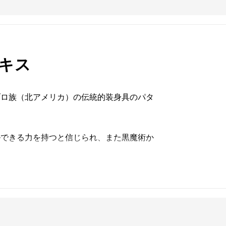
キス
ブロ族（北アメリカ）の伝統的装身具のパタ
ルできる力を持つと信じられ、また黒魔術か
配色は、上質な印象を引き出します。
でしょう。
25/イタリア製）を使用しています。デザイ