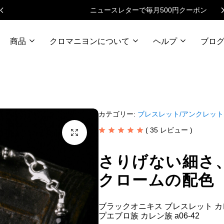
ニュースレターで毎月500円クーポン
商品
クロマニヨンについて
ヘルプ
ブロ
カテゴリー:
ブレスレット/アンクレット
(
35
レビュー )
さりげない細さ
クロームの配色
ブラックオニキス ブレスレット カ
プエブロ族 カレン族 a06-42