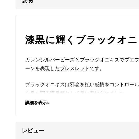
説明
漆黒に輝くブラックオニ
カレンシルバービーズとブラックオニキスでプエ
ーンを表現したブレスレットです。
ブラックオニキスは邪念を払い感情をコントロー
ら身を守る護身符として身に着けられました。
詳細を表示
さりげない細さ、主張し過ぎないモノクロームの
身に着けるほどに手放せないアイテムになること
レビュー
留め具
には、高品質なスターリングシルバー（SV9