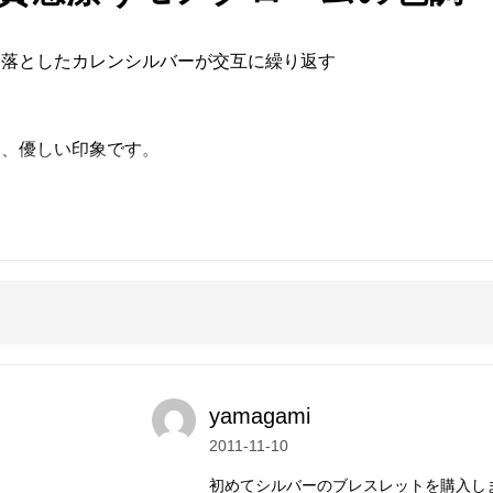
り落としたカレンシルバーが交互に繰り返す
え、優しい印象です。
きる力を持つと信じられ、また黒魔術から身
います。
25/イタリア製）を使用しています。デザイ
でいます。
ウムシルバー（SV940/アメリカ製）を現
yamagami
2011-11-10
に優れ、変色しにくく、白い輝きを持続しま
初めてシルバーのブレスレットを購入し