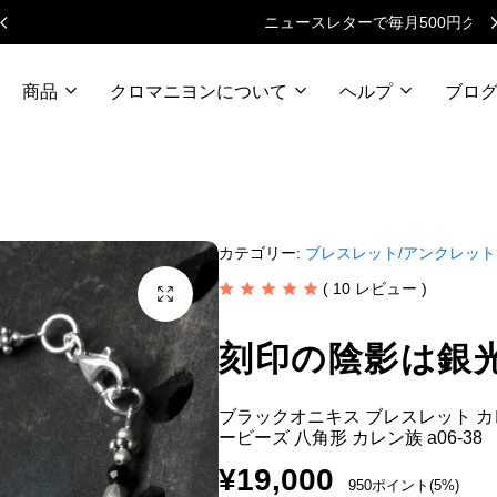
ニュースレターで毎月500円クーポン
商品
クロマニヨンについて
ヘルプ
ブロ
カテゴリー:
ブレスレット/アンクレット
(
10
レビュー )
刻印の陰影は銀
ブラックオニキス ブレスレット カ
ービーズ 八角形 カレン族 a06-38
¥
19,000
950ポイント(5%)