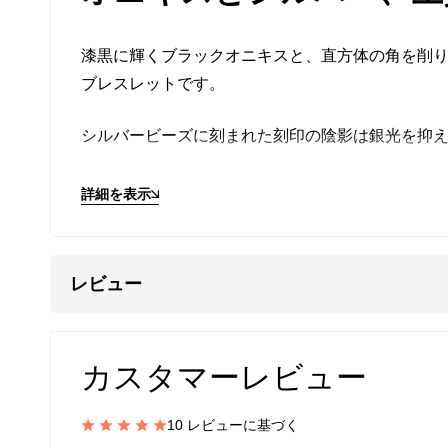
漆黒に輝くブラックオニキスと、直方体の角を削
ブレスレットです。
シルバービーズに刻まれた刻印の陰影は銀光を抑
ブラックオニキスは邪念や感情をコントロールで
詳細を表示
を守る護身符として身に着けられました。
黒と銀の静謐なモノクロームの色調は上質感が漂
レビュー
留め具
には、高品質なスターリングシルバー（SV9
ンの邪魔にならない小ぶりで控えめなものを選ん
カスタマーレビュー
ワイヤーをかしめるストッパーには、アルジェンティ
在採用しています。
10 レビューに基づく
一般的なストッパーより、耐久性と強度にはるか