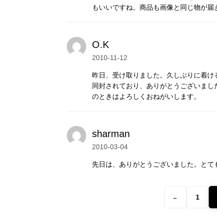
もいいですね。商品も画像と同じ物が届
いただけます。
O.K
2010-11-12
シルバービーズ
昨日、受け取りました。久しぶりに着け
同封されており、ありがとうございまし
のときはよろしくおねがいします。
事によって、伝統的手法で丹念に作られま
sharman
表情を持ち、素朴なぬくもりが心に響きま
2010-03-04
先日は、ありがとうございました。とて
りな形状。
、他のシルバーアクセサリーとは異なる個性
1
←