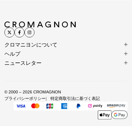
前の巨石墓から出土します。
インド太平洋海域では貿易風を使った交易が古代から
盛んで、ガラスビーズの一大生産地だった時代があり
ました。
このビーズはタイ、中東、アフリカでも見つかってい
クロマニヨンについて
ます。
ヘルプ
ニュースレター
原始的な製法で作られたため、形もいびつで大きさも
様々ですが、0.1mm刻みで並べそろえ、ゆがみの元と
なるいびつな面を丁寧に均して形を整えます。
© 2000 – 2026 CROMAGNON
希少性が高いアンティークビーズのため、色・形・大
プライバシーポリシー
特定商取引法に基づく表記
きさが入手時期によって大きく異なる場合がありま
す。