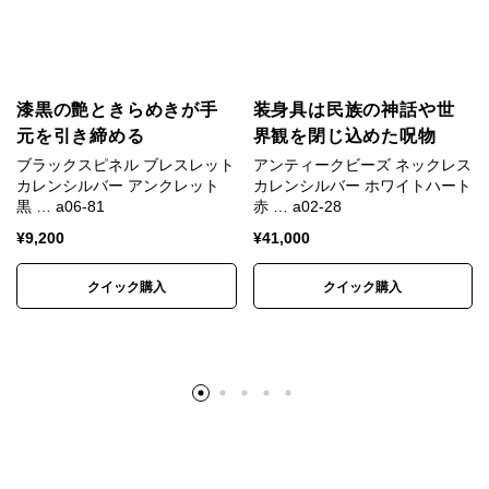
SV925と呼ばれます。
カレンシルバーは銀95%＋銅5%のSV950が用いられ
ます。
漆黒の艶ときらめきが手
装身具は民族の神話や世
SV925は昔ながらの手仕事には固すぎるためです。
元を引き締める
界観を閉じ込めた呪物
ブラックスピネル ブレスレット
アンティークビーズ ネックレス
カレンシルバー アンクレット
カレンシルバー ホワイトハート
黒 … a06-81
赤 … a02-28
悠久の時の流れを感じるアンテ
¥
9,200
¥
41,000
ィークビーズ
クイック購入
クイック購入
水色のビーズはジャワ島で出土したもので、西暦
1300年～1500年に栄えたマジャパヒト王国の名を取
り、「マジャパヒトビーズ」と呼ばれています。
しかしながらこのビーズはマジャパヒト時代の遺跡か
らは発掘されたことはなく、もっと古い1100年以上