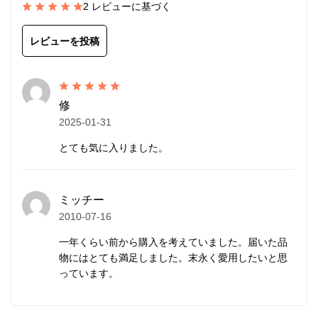
2 レビューに基づく
幾星霜の時を超え、姿を現したアンティークビーズは
言葉では言い表せない風格のようなものを感じるでし
レビューを投稿
ょう。
留め具
には、高品質なスターリングシルバー
修
（SV925/イタリア製）を使用しています。デザイン
2025-01-31
の邪魔にならない小ぶりで控えめなものを選んでいま
とても気に入りました。
す。
ワイヤーをかしめるストッパーには、アルジェンティ
ミッチー
ウムシルバー（SV940/アメリカ製）を現在採用して
2010-07-16
います。
一年くらい前から購入を考えていました。届いた品
一般的なストッパーより、耐久性と強度にはるかに優
物にはとても満足しました。末永く愛用したいと思
れ、変色しにくく、白い輝きを持続します。
っています。
メンズ/レディース兼用。アンクレットにもご利用い