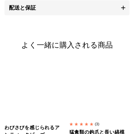
ただけます。
配送と保証
カレン族の手仕事によるシルバ
ービーズ
よく一緒に購入される商品
カレンシルバー
はタイの山岳民族カレン族の手仕事に
よって、伝統的手法で丹念に作られます。
マットな質感が特徴で、
刻印
の一つ一つが異なる表情
を持ち、素朴なぬくもりが心に響きます。
研磨されていない温かみのある質感、無骨で荒削りな
形状。
これらの味わいがカレンシルバーの持ち味であり、他
のシルバーアクセサリーとは異なる個性となります。
(3)
わびさびを感じられるア
猛禽類の鉤爪と長い縞模
自然と共存する彼らの作るものには、身近に暮らす動