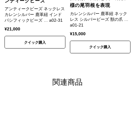
ンティークビーズ
様の尾羽根を表現
植物や生活道具などを象ったモチーフが多く見られま
アンティークビーズ ネックレス
カレンシルバー 鹿革紐 ネック
カレンシルバー 鹿革紐 インド
す。
レス シルバービーズ 獣の爪 …
パシフィックビーズ … a02-31
そこには自然を畏れ敬うアニミズムの思想が流れてい
a01-21
¥
21,000
ます。
¥
15,000
クイック購入
クイック購入
カレンシルバーの銀純度
シルバーはやわらかい金属です。
関連商品
純銀では傷がつきやすく装飾品に向かないため、耐久
性や強度を補う目的で銅などの金属を混ぜ合わせま
す。
一般的な装飾品は銀92.5%＋銅7.5%の合金が用いられ
ます。
これはスターリングシルバー（Sterling Silver）、