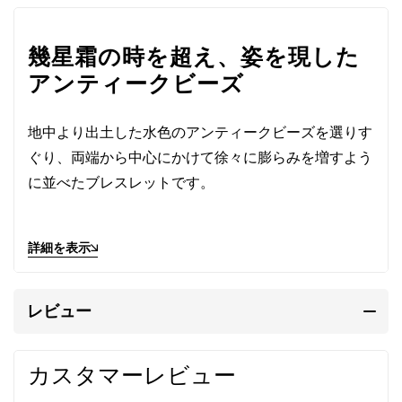
幾星霜の時を超え、姿を現した
アンティークビーズ
地中より出土した水色のアンティークビーズを選りす
ぐり、両端から中心にかけて徐々に膨らみを増すよう
に並べたブレスレットです。
地中に埋もれていた長い歳月で風化し、趣がありま
詳細を表示
す。
シルバービーズはマットな質感で、どことなく懐かし
レビュー
さを誘うアンティークのようです。
護身符の「眼」の刻印が、四方八方に目を光らせてい
カスタマーレビュー
ます。