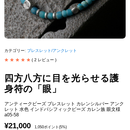
カテゴリー:
ブレスレット/アンクレット
(
2
レビュー )
四方八方に目を光らせる護
身符の「眼」
アンティークビーズ ブレスレット カレンシルバー アンク
レット 水色 インドパシフィックビーズ カレン族 眼文様
a05-58
¥
21,000
1,050ポイント(5%)