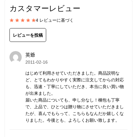
クビーズならではの味わいがあります。
カスタマーレビュー
意外としっくりくる銀と赤の配色が好印象です。
4 レビューに基づく
一風変ったクロワッサン形のシルバービーズは実にユ
ニークです。薄い銀の板をくるくる巻いてこしらえま
レビューを投稿
す。細やかな細工に目を見張るでしょう。
英爺
留め具
には、高品質なスターリングシルバー
2011-02-16
（SV925/イタリア製）を使用しています。デザイン
はじめて利用させていただきました。商品説明な
の邪魔にならない小ぶりで控えめなものを選んでいま
ど、とてもわかりやすく実際に注文してからの対応
す。
も、迅速・丁寧にしていただき、本当に良い買い物
写真の留め具は着けづらいため、現在は比較的着けや
が出来ました。
届いた商品についても、申し分なし！梱包も丁寧
すいロブスタークラスプを使用しています。
で、上品で、ひとつは贈り物にさせていただきまし
たが、喜んでもらって、こちらもなんだか嬉しくな
ワイヤーをかしめるストッパーには、アルジェンティ
りました。今後とも、よろしくお願い致します。
ウムシルバー（SV940/アメリカ製）を現在採用して
います。