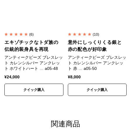
一般的な装飾品は銀92.5%＋銅7.5%の合金が用いられ
ます。
これはスターリングシルバー（Sterling Silver）、
SV925と呼ばれます。
(6)
(10)
エキゾチックなトダ族の
意外にしっくりくる銀と
カレンシルバーは銀95%＋銅5%のSV950が用いられ
伝統的装身具を再現
赤の配色が好印象
ます。
アンティークビーズ ブレスレッ
アンティークビーズ ブレスレッ
SV925は昔ながらの手仕事には固すぎるためです。
ト カレンシルバー アンクレッ
ト カレンシルバー アンクレッ
ト ホワイトハート … a05-48
ト 赤 … a05-50
※カレンシルバー、天然石、アンティークビーズは素
¥
24,000
¥
8,000
材の特性上、刻印や形、色合い、風合い、小さなキズ
クイック購入
クイック購入
など個体差があります。素材や製法の特性としてご理
解ください。
※入荷時期によって色味、形状、表情に若干の違いが
生じる場合があります。
関連商品
※色は正確に表現するよう努めていますが、モニター