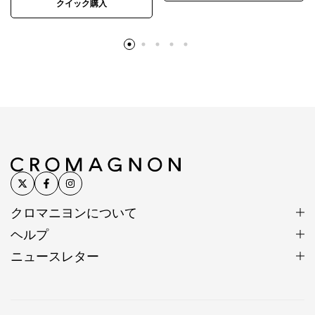
クイック購入
カレンシルバー
手仕事の原点が脈々と受け継が
れる
カレンシルバーはタイ北部の山岳地にあるカレン族の
村にて受け継がれてきた伝統的手法により作られてい
ます。
一つひとつが手作りで、それぞれが異なる表情を持ち
ます。
丹念に刻印が打ち込まれたシルバービーズに職人の技
クロマニヨンについて
と心意気を感じられます。
ヘルプ
ニュースレター
カレンシルバー製作風景