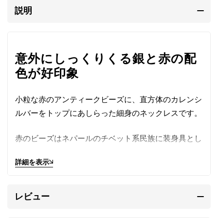
説明
意外にしっくりくる銀と赤の配
色が好印象
小粒な赤のアンティークビーズに、直方体のカレンシ
ルバーをトップにあしらった細身のネックレスです。
赤のビーズはネパールのチベット系民族に装身具とし
て受け継がれてきたものです。
詳細を表示
シードビーズの名で知られ、100年以上前にベネチア
またはチェコから交易品としてもたらされました。
レビュー
マットで落ち着いた赤、やや不揃いな形がアンティー