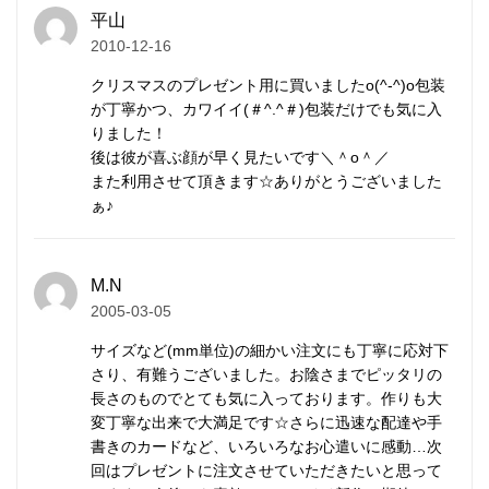
一般的なストッパーより、耐久性と強度にはるかに優
平山
2010-12-16
れ、変色しにくく、白い輝きを持続します。
クリスマスのプレゼント用に買いましたo(^-^)o包装
メンズ/レディース兼用。
が丁寧かつ、カワイイ(＃^.^＃)包装だけでも気に入
りました！
後は彼が喜ぶ顔が早く見たいです＼＾o＾／
また利用させて頂きます☆ありがとうございました
カレン族の手仕事によるシルバ
ぁ♪
ービーズ
カレンシルバー
はタイの山岳民族カレン族の手仕事に
M.N
2005-03-05
よって、伝統的手法で丹念に作られます。
マットな質感が特徴で、
刻印
の一つ一つが異なる表情
サイズなど(mm単位)の細かい注文にも丁寧に応対下
を持ち、素朴なぬくもりが心に響きます。
さり、有難うございました。お陰さまでピッタリの
長さのものでとても気に入っております。作りも大
変丁寧な出来で大満足です☆さらに迅速な配達や手
研磨されていない温かみのある質感、無骨で荒削りな
書きのカードなど、いろいろなお心遣いに感動…次
形状。
回はプレゼントに注文させていただきたいと思って