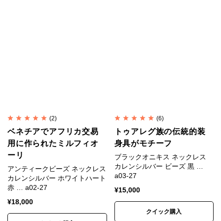
や端末の設定、照明、写真の拡大により、実物より大
きく見えたり、色味が異なって見える場合がありま
す。
※昨今の銀価格高騰と相場の大きな変動を受け、仕入
れ時点の銀相場をもとに価格を設定しています。
シルバービーズ SV950(銀純度95%)/タイ製
留め具 SV925/イタリア製 ストッパー
素材
SV940/アメリカ製 ステンレスワイヤー/日本
(2)
(6)
製 アンティークビーズ/ネパール
ベネチアでアフリカ交易
トゥアレグ族の伝統的装
トップ1.5～2mm×4～5mm×10～11mm(丸管含
用に作られたミルフィオ
身具がモチーフ
寸法
まず) アンティークビーズ直径2～2.5mm
ーリ
ブラックオニキス ネックレス
カレンシルバー ビーズ 黒 …
アンティークビーズ ネックレス
サイズ
全長38～70cm
a03-27
カレンシルバー ホワイトハート
赤 … a02-27
¥
15,000
生産国
日本
¥
18,000
クイック購入