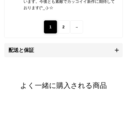
これらの味わいがカレンシルバーの持ち味であり、他
います。今後とも素敵でカッコイイ新作に期待して
おります(^_-)-☆
のシルバーアクセサリーとは異なる個性となります。
自然と共存する彼らの作るものには、身近に暮らす動
1
2
→
植物や生活道具などを象ったモチーフが多く見られま
す。
そこには自然を畏れ敬うアニミズムの思想が流れてい
配送と保証
ます。
カレンシルバーの銀純度
よく一緒に購入される商品
シルバーはやわらかい金属です。
純銀では傷がつきやすく装飾品に向かないため、耐久
性や強度を補う目的で銅などの金属を混ぜ合わせま
す。