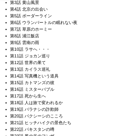
第3話 黄山風景
第4話 北京の出会い
第5話 ボーダーライン
第6話 ウランバートルの眠れない夜
第7話 草原のホーミー
第8話 浦江飯店
第9話 雲南の雨
第10話 ラサへ・・・
第11話 ジョカン巡り
第12話 世界の果て
第13話 カイラス巡礼
第14話 写真機という道具
第15話 カトマンズの彼
第16話 ミスターバブル
第17話 死から生へ
第18話 人は旅で変われるか
第19話 バラナシの詐欺師
第20話 バクシーシのこころ
第21話 ヒッチハイクの景色たち
第22話 パキスタンの噂