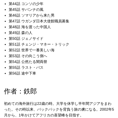
第44話 コンソの少年
第45話 サバンナの風
第46話 ソマリアから来た男
第47話 ウガンダ日本大使館職員募集
第48話 海を渡った中国人
第49話 森の人
第50話 ジェノサイド
第51話 チェンジ・マネー・トリック
第52話 世界で一番美しい海
第53話 その向こう側へ
第54話 公然たる闇両替
第55話 ラスト・バス
第56話 途中下車
作者：鉄郎
初めての海外旅行は22歳の時。大学を休学し半年間アジアをまわ
った。その時以来、バックパックを背負う旅の虜になる。2002年5
月から、1年かけてアフリカの喜望峰を目指す。