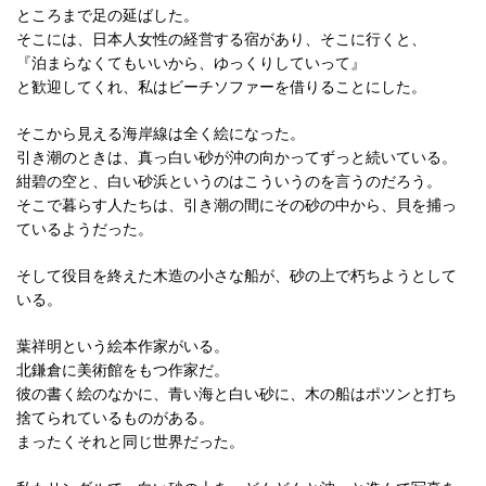
ところまで足の延ばした。
そこには、日本人女性の経営する宿があり、そこに行くと、
『泊まらなくてもいいから、ゆっくりしていって』
と歓迎してくれ、私はビーチソファーを借りることにした。
そこから見える海岸線は全く絵になった。
引き潮のときは、真っ白い砂が沖の向かってずっと続いている。
紺碧の空と、白い砂浜というのはこういうのを言うのだろう。
そこで暮らす人たちは、引き潮の間にその砂の中から、貝を捕っ
ているようだった。
そして役目を終えた木造の小さな船が、砂の上で朽ちようとして
いる。
葉祥明という絵本作家がいる。
北鎌倉に美術館をもつ作家だ。
彼の書く絵のなかに、青い海と白い砂に、木の船はポツンと打ち
捨てられているものがある。
まったくそれと同じ世界だった。