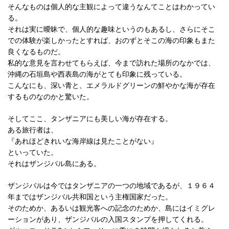
そんなものは個人的な主観によって違うなんてことはわかってい
る。
それは実に曖昧で、個人的な趣味というのもあるし、さらにそこ
での体験が楽しかったとすれば、おのずとそこの海の印象もまた
良くなるものだ。
私的な意見を言わせてもらえば、今まで訪れた場所のなかでは、
沖縄の石垣島や西表島の海がとても印象に残っている。
こんなにも、深い青と、エメラルドグリーンの鮮やかな海が存在
するものなのかと驚いた。
そしてここ、タンザニアにも美しい海が存在する。
ある旅行者は、
『あれほどきれいな海岸線は見たことがない』
といっていた。
それはザンジバル島にある。
ザンジバルは今ではタンザニアの一つの地域であるが、１９６４
年まではザンジバル共和国という主権国家だった。
そのためか、あるいは観光客への記念のためか、島にはイミグレ
ーションがあり、ザンジバルの入国スタンプを押してくれる。