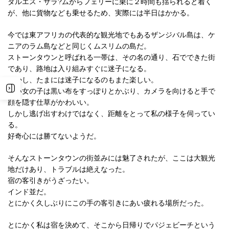
ダルエス・サラ?ムからフェリーに乗に２時間も揺られると着く
が、他に貨物なども乗せるため、実際には半日はかかる。
今では東アフリカの代表的な観光地でもあるザンジバル島は、ケ
ニアのラム島などと同じくムスリムの島だ。
ストーンタウンと呼ばれる一帯は、その名の通り、石でできた街
であり、路地は入り組みすぐに迷子になる。
しかし、たまには迷子になるのもまた楽しい。
幼い女の子は黒い布をすっぽりとかぶり、カメラを向けると手で
顔を隠す仕草がかわいい。
しかし逃げ出すわけではなく、距離をとって私の様子を伺ってい
る。
好奇心には勝てないようだ。
そんなストーンタウンの街並みには魅了されたが、ここは大観光
地だけあり、トラブルは絶えなった。
宿の客引きがうざったい。
インド並だ。
とにかく久しぶりにこの手の客引きにあい疲れる場所だった。
とにかく私は宿を決めて、そこから日帰りでパジェビーチという