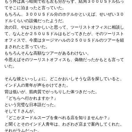
もう外は真っ暗闇で右も左も分からず、結局３００ＵＳドル払っ
てそこに泊まったと言っていた。
もちろん、３００ＵＳドル分のホテルかといえば、せいぜい３０
ドルくらいの設備だったようだ。
次の日、やはりおかしいと思って、ツーリストオフィスに相談し
て、なんとか２５０ＵＳドルはもどってきたが、そのツーリスト
オフィスで、今度はタージマハルの２５０ＵＳドルのツアーを組
まされたと言っていた。
もちろんそんな高額なツアーがあるわけない。
今思えばそのツーリストオフィスも、偽物だったかもとも言って
いた。
そんな彼といっしょに、どこかおいしそうな店を探していると、
インド人の青年が声をかけてきた。
背は低いが、筋肉質でがっちりした体つきだった。
『どちらへ行かれますか？』
という完璧な日本語だった。
そしてＴさんが、
『どこかヌードルスープを食べれる店を知りませんか？』
と聞くとそのインド人青年は、わざわざ店まで案内してくれた。
それがラムだった。