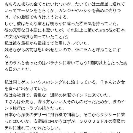
もちろん彼らの全てとはいわないが、たいていは土産屋に連れて
いってマージンをもらうか、ガンジャやハシシを高めに売りつ
け、その差額でもうけようとする。
しかし彼はそんな輩とは明らかに違った雰囲気を持っていた。
彼の完璧な日本語にも驚いたが、それ以上に驚いたのは彼が日本
の文化や習慣も知っていたことだ。
私は彼を最初から最後まで信用しきっていた。
残念ながら名前は思い出せないので、仮にラムと呼ぶことにす
る。
そのラムと会ったのはバラナシに着いてもう1週間以上もたったあ
る日のことだ。
私は同じゲストハウスのシングルに泊まっている、Ｔさんと夕食
を食べに出かけていた。
彼は会社員で、貴重な一週間の休暇でインドに来ていた。
Ｔさんは外見も、喋り方もいい人そのものだったためか、彼のイ
ンド旅行はトラブル続きだった。
日本から深夜のデリーに飛行機で到着し、そこからタクシーに乗
ったはいいが、安宿街に向かうはずが、３００ＵＳドルの高級ホ
テルに連れていかれたらしい。