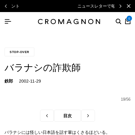
ニュースレターで毎月500円クーポン
0
STOP-OVER
バラナシの詐欺師
鉄郎
19/56
目次
バラナシには怪しい日本語を話す輩はくさるほどいる。