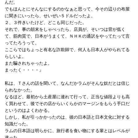
んだ。
でもほんとにそんなにするのかなぁと思って、今その辺りの布屋
に聞きにいったら、せいぜい５ドルだったよ。
２、３件きいたけど、どこも同じだった。
それで、事の顛末をしゃべったら、店員が、そいつは背が低く
て、筋肉質で、日本がうまくて、ＮＨＫの通訳をやってたって言
ってたろうって。
ここらではちょっと有名な詐欺師で、何人も日本人がやられてる
らしいよ。
また騙されちゃったよ。
まったく・・・・』
私は、Ｔさんの話を聞いて、なんだかラムがそんな奴だとは信じ
られなかった。
なるほど、最初から土産屋に連れて行って、正当な値段よりも高
く買わせて、後でその店からいくらかのマージンをもらう手口だ
というのはよくわかる。
しかし、私が引っかかったのは、彼の日本語と日本文化に対する
知識だった。
ラムの日本語は明らかに、旅行者を食い物にする輩とはレベルが
違った。