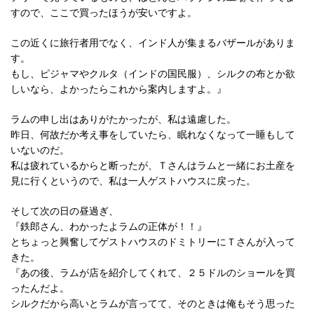
すので、ここで買ったほうが安いですよ。
この近くに旅行者用でなく、インド人が集まるバザールがありま
す。
もし、ピジャマやクルタ（インドの国民服）、シルクの布とか欲
しいなら、よかったらこれから案内しますよ。』
ラムの申し出はありがたかったが、私は遠慮した。
昨日、何故だか考え事をしていたら、眠れなくなって一睡もして
いないのだ。
私は疲れているからと断ったが、Ｔさんはラムと一緒にお土産を
見に行くというので、私は一人ゲストハウスに戻った。
そして次の日の昼過ぎ、
『鉄郎さん、わかったよラムの正体が！！』
とちょっと興奮してゲストハウスのドミトリーにＴさんが入って
きた。
『あの後、ラムが店を紹介してくれて、２５ドルのショールを買
ったんだよ。
シルクだから高いとラムが言ってて、そのときは俺もそう思った