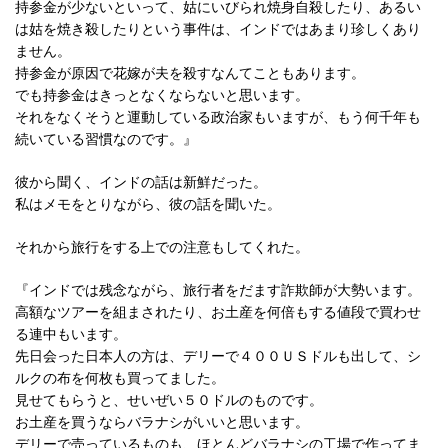
持参金が少ないといって、姑にいびられ焼身自殺したり、あるい
は姑を焼き殺したりという事件は、インドではあまり珍しくあり
ません。
持参金が原因で花嫁が夫を殺すなんてこともあります。
でも持参金はきっとなくならないと思います。
それをなくそうと運動している政治家もいますが、もう何千年も
続いている習慣なのです。』
彼から聞く、インドの話は新鮮だった。
私はメモをとりながら、彼の話を聞いた。
それから旅行をする上での注意もしてくれた。
『インドでは残念ながら、旅行者をだます詐欺師が大勢います。
高額なツアーを組まされたり、お土産を何倍もする値段で買わせ
る連中もいます。
先日会った日本人の方は、デリーで４００ＵＳドルも出して、シ
ルクの布を何枚も買ってました。
見せてもらうと、せいぜい５０ドルのものです。
お土産を買うならバラナシがいいと思います。
デリーで売っているものも、ほとんどバラナシの工場で作ってま