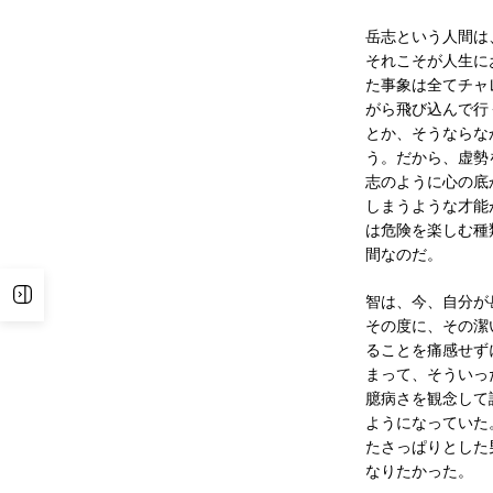
岳志という人間は
それこそが人生に
た事象は全てチャ
がら飛び込んで行
とか、そうならな
う。だから、虚勢
志のように心の底
しまうような才能
は危険を楽しむ種
間なのだ。
サイドバーを表示
智は、今、自分が
その度に、その潔
ることを痛感せず
まって、そういっ
臆病さを観念して
ようになっていた
たさっぱりとした
なりたかった。