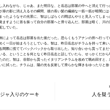
し入れながら、じゃあ、また明日な、と岳志は部屋の中へと消えて行っ
が扉の影に消え入るその瞬間、彼の長い髪の繊細な一筋一筋が暗闇には
まったようなその光景に、智はしばらくの間ぼんやりと見入ってしまっ
覚ますように首を振って自分の部屋へと滑り込んだ。部屋は暗く、川の
配していた。
例によって岳志は部屋を出た後だった。恐らくもうアナンの所へ行って
めく一日が始まろうとしている。智は、昨日岳志がチラムを持って来い
る間際に慌ててバックパックから取り出した。知り合いから貰ってまだ
いる、ということを何となく昨日岳志と話していたら、せっかくだから
たのだ。智は、谷部から貰ったイタリアンチラムを改めて眺め回すと、
いに拭った。チラムは、陽の光を反射して滑らかな輝きをゆったりと放
ジャ入りのケーキ
人を疑