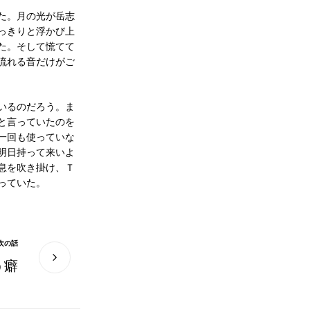
た。月の光が岳志
っきりと浮かび上
た。そして慌てて
流れる音だけがご
いるのだろう。ま
と言っていたのを
一回も使っていな
明日持って来いよ
息を吹き掛け、Ｔ
っていた。
次の話
う癖