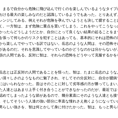
、まるで自分から危険に飛び込んで行くのを楽しんでいるようなタイプ
おける最大の楽しみなのだと認識しているようでもあった。とりあえず
レンジしてみる。例えそれが危険を孕んでいようとも決して臆すること
く。一方智は、まず危険に重点を置いてしまう。これをやってこうなっ
かったらどうしようだとか、自分にとって良くない結果の起ることをま
を張って何らかのリスクを犯すことはあっても、基本的にそれは恐怖の
から楽しんでやっている訳ではない。岳志のような人間は、その恐怖そ
があるのだ。それを意識してやっているのかどうなのかは分からないが
類の人間である。反対に智は、それらの恐怖をどうやって克服するかを
岳志とは正反対の人間であることを悟った。智は、たまに岳志のような
い清々しさのようなものに魅了され、そしてその分反対に、自分が臆病
にはいられなかった。昔はそのことに対して劣等感の方が勝ってしまい
た人達とはあまり上手く付き合うことができなかったのだが、最近では
認めてしまったような節があるので、幾分素直にそのような人達とも接
。そしてそういう人達の強い部分に率直な憧れさえ抱くようになってい
男らしい強さを、智は何とかして身に付けたかった。智は、もっと男ら