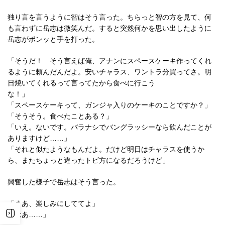
独り言を言うように智はそう言った。ちらっと智の方を見て、何
も言わずに岳志は微笑んだ。すると突然何かを思い出したように
岳志がポンッと手を打った。
「そうだ！ そう言えば俺、アナンにスペースケーキ作ってくれ
るように頼んだんだよ。安いチャラス、ワントラ分買ってさ。明
日焼いてくれるって言ってたから食べに行こう
な！」
「スペースケーキって、ガンジャ入りのケーキのことですか？」
「そうそう。食べたことある？」
「いえ。ないです。バラナシでバングラッシーなら飲んだことが
ありますけど……」
「それと似たようなもんだよ。だけど明日はチャラスを使うか
ら、またちょっと違ったトビ方になるだろうけど」
興奮した様子で岳志はそう言った。
「まあ、楽しみにしててよ」
「はあ……」