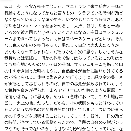
智は、少し不安な様子で頷いた。マニカランに来て岳志と一緒に
行動するようになってからと言うもの、シラフでいる時間が殆ど
なくなっているような気がする。いつでもどこでも時間さえあれ
ば岳志はジョイントを巻き始めるし、大抵、智は、岳志と一緒に
いるので彼と同じだけやっていることになる。今日はマッシュル
ームまで食べてしまった。明日はスペースケーキだという。そん
なに色んなものを毎日やって、果たして自分は大丈夫だろうか、
おかしくなってしまわないだろうかと不安に思う。しかしそんな
気持ちとは裏腹に、何かの作用で酔っぱらっているとこの町はと
ても居心地がいいのだ。今日の昼間、マッシュルームを探して山
の中を歩き回った時のように、自然全体が自分に語りかけてくる
のが感じられる。体中に染み込んで行くように、緑や空の美しさ
が実感として感じられるのだ。体中の感覚が解放されていくよう
な気持ち良さが得られ、まるでデリーにいた時のような鬱屈した
感情が嘘のように思える。そういう意味において、この土地は本
当に「天上の地」だった。だから、その状態をもっと味わってい
たいという気持ちの方が最終的には勝ってしまい、ついつい何ら
かのドラッグを摂取することになってしまう。智は、一日の殆ど
の時間がキマッている状態だったので、普段の自分の状態がシラ
フなのかそうでないのか、もはや区別が付かなくなっていた。な