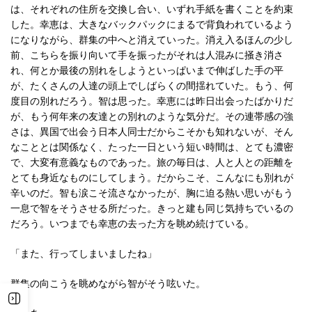
は、それぞれの住所を交換し合い、いずれ手紙を書くことを約束
した。幸恵は、大きなバックパックにまるで背負われているよう
になりながら、群集の中へと消えていった。消え入るほんの少し
前、こちらを振り向いて手を振ったがそれは人混みに掻き消さ
れ、何とか最後の別れをしようといっぱいまで伸ばした手の平
が、たくさんの人達の頭上でしばらくの間揺れていた。もう、何
度目の別れだろう。智は思った。幸恵には昨日出会ったばかりだ
が、もう何年来の友達との別れのような気分だ。その連帯感の強
さは、異国で出会う日本人同士だからこそかも知れないが、そん
なこととは関係なく、たった一日という短い時間は、とても濃密
で、大変有意義なものであった。旅の毎日は、人と人との距離を
とても身近なものにしてしまう。だからこそ、こんなにも別れが
辛いのだ。智も涙こそ流さなかったが、胸に迫る熱い思いがもう
一息で智をそうさせる所だった。きっと建も同じ気持ちでいるの
だろう。いつまでも幸恵の去った方を眺め続けている。
「また、行ってしまいましたね」
群集の向こうを眺めながら智がそう呟いた。