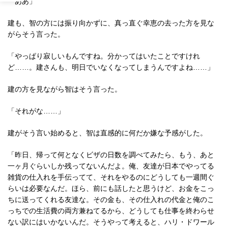
「ああ」
建も、智の方には振り向かずに、真っ直ぐ幸恵の去った方を見な
がらそう言った。
「やっぱり寂しいもんですね。分かってはいたことですけれ
ど……。建さんも、明日でいなくなってしまうんですよね……」
建の方を見ながら智はそう言った。
「それがな……」
建がそう言い始めると、智は直感的に何だか嫌な予感がした。
「昨日、帰って何となくビザの日数を調べてみたら、もう、あと
一ヶ月ぐらいしか残ってないんだよ。俺、友達が日本でやってる
雑貨の仕入れを手伝ってて、それをやるのにどうしても一週間ぐ
らいは必要なんだ。ほら、前にも話したと思うけど、お金をこっ
ちに送ってくれる友達な。その金も、その仕入れの代金と俺のこ
っちでの生活費の両方兼ねてるから、どうしても仕事を終わらせ
ない訳にはいかないんだ。そうやって考えると、ハリ・ドワール