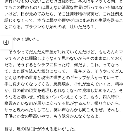
きれいなものでないことだけは確かだ。本人はキマッてる間、と
てもこの世のものとは思えない清潔な世界に行ってるかも知れな
いけど、目が覚めてみたら、そこは糞味噌の現実だ。これは例え
話じゃなくって、本当に糞や小便やゲロにまみれた生活を送るこ
とになる。ブラウンやり始めの頃、吐いただろ？」
智は小さく頷いた。
「そうやってだんだん部屋が汚れていくんだけど、もちろんキマ
ッてるときに掃除しようなんて思わないからそのままにしておく
だろ。そうするとシラフに戻った時、何だよ、これ、ってなっ
て、また落ち込んだ気分になって、一発キメる。そうやってどん
どん頭の中の世界と現実の世界とのギャップが広がっていって、
手に負えなくなってくる。悪循環さ。それが進んでいくと、精神
が、目の前の現実を処理しきれなくなって崩壊し始めるんだ。そ
うなると凄いぜ。幻覚をバンバン見まくって。もう、四六時中、
幽霊みたいなのが周りに立ってる気がするんだ。振り向いたら、
サッと現われたりしてな。笑い声なんかも聞こえるぜ。それも、
子供とか女の甲高いやつ。もう訳分かんなくなるよ」
智は、建の話に肝が冷える思いがした。