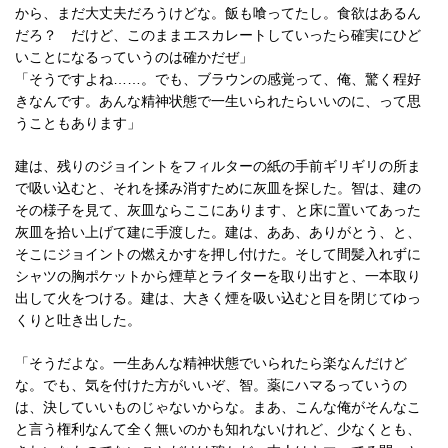
から、まだ大丈夫だろうけどな。飯も喰ってたし。食欲はあるん
だろ？ だけど、このままエスカレートしていったら確実にひど
いことになるっていうのは確かだぜ」
「そうですよね……。でも、ブラウンの感覚って、俺、驚く程好
きなんです。あんな精神状態で一生いられたらいいのに、って思
うこともあります」
建は、残りのジョイントをフィルターの紙の手前ギリギリの所ま
で吸い込むと、それを揉み消すために灰皿を探した。智は、建の
その様子を見て、灰皿ならここにあります、と床に置いてあった
灰皿を拾い上げて建に手渡した。建は、ああ、ありがとう、と、
そこにジョイントの燃えかすを押し付けた。そして間髪入れずに
シャツの胸ポケットから煙草とライターを取り出すと、一本取り
出して火をつける。建は、大きく煙を吸い込むと目を閉じてゆっ
くりと吐き出した。
「そうだよな。一生あんな精神状態でいられたら楽なんだけど
な。でも、気を付けた方がいいぞ、智。薬にハマるっていうの
は、決していいものじゃないからな。まあ、こんな俺がそんなこ
と言う権利なんて全く無いのかも知れないけれど、少なくとも、