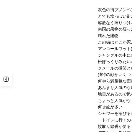
灰色の街プノンペ
とても埃っぽい街
容赦なく照りつけ
南国の果物の腐っ
壊れた建物
この街はどこか死
アンコールワット
ジャングルの中に
松ぼっくりみたい
クメールの微笑と
独特の顔がいくつ
サイドバーを表示
何やら満足気な面
あんまり人気のな
地雷があるので気
ちょっと人気がな
何せ蚊が多い
シャワーを浴びる
トイレに行くの
蚊取り線香が要る