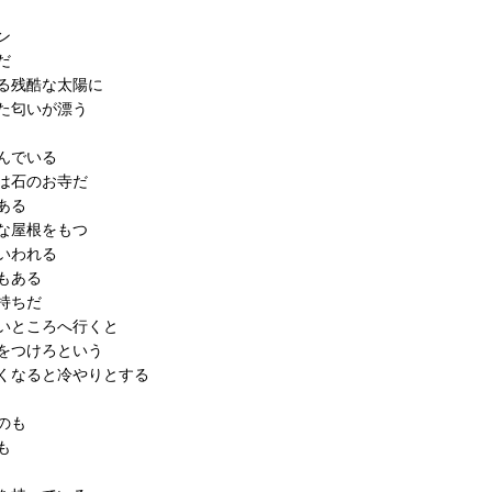
ン
だ
る残酷な太陽に
た匂いが漂う
んでいる
は石のお寺だ
ある
な屋根をもつ
いわれる
もある
持ちだ
いところへ行くと
をつけろという
くなると冷やりとする
のも
も