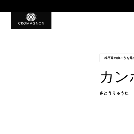
8月誕生石10%OFF！
地平線の向こうを越
カン
さとうりゅうた