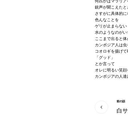
何匹かはマラリア
銃声が聞こえたと
さすがに具体的に
色んなことを
ゲリが止まらない
水のようなのがい
ここまで出ると体
カンボジア人は虫
コオロギを揚げて
「グッド」
とか言って
オレに明るい笑顔
カンボジアの人達
前の話
白サ