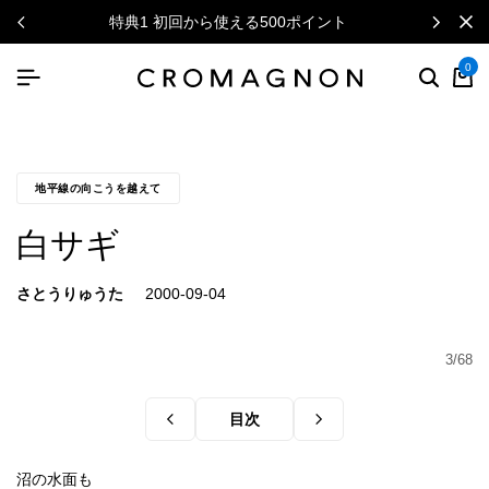
特典1 初回から使える500ポイント
0
地平線の向こうを越えて
白サギ
さとうりゅうた
3/68
目次
沼の水面も