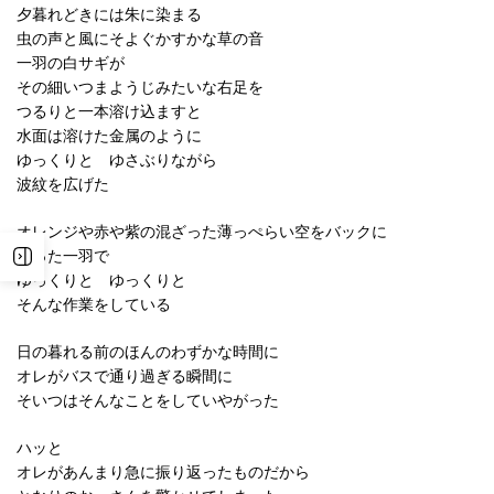
夕暮れどきには朱に染まる
虫の声と風にそよぐかすかな草の音
一羽の白サギが
その細いつまようじみたいな右足を
つるりと一本溶け込ますと
水面は溶けた金属のように
ゆっくりと ゆさぶりながら
波紋を広げた
オレンジや赤や紫の混ざった薄っぺらい空をバックに
たった一羽で
ゆっくりと ゆっくりと
そんな作業をしている
日の暮れる前のほんのわずかな時間に
オレがバスで通り過ぎる瞬間に
そいつはそんなことをしていやがった
ハッと
オレがあんまり急に振り返ったものだから