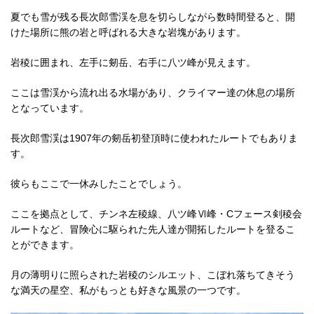
夏でも雪が残る長次郎雪渓を息を切らしながら数時間登ると、開
けた場所に熊の岩と呼ばれる大きな岩塊があります。
岩稜に囲まれ、左手に剱岳、右手に八ツ峰が見えます。
ここは雪渓から流れ出る水場があり、クライマー達の休息の場所
となっています。
長次郎雪渓は1907年の剱岳初登頂時に使われたルートでもありま
す。
彼らもここで一休みしたことでしょう。
ここを拠点として、チンネ左稜線、八ツ峰Ⅵ峰・Cフェース剣稜会
ルートなど、冒険心に駆られた先人達が開拓したルートを登るこ
とができます。
月の薄明りに照らされた岩稜のシルエット、こぼれ落ちてきそう
な満天の星空、私がもっとも好きな風景の一つです。