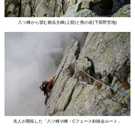
八ツ峰から望む剱岳主峰(上部)と熊の岩(下部野営地)
先人が開拓した「八ツ峰Ⅵ峰・Cフェース剣稜会ルート」