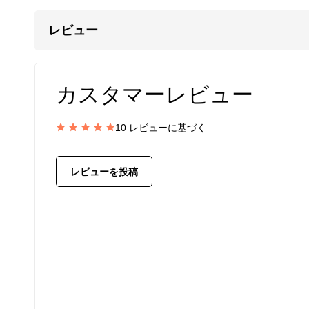
り、その細やかな細工に目を見張ります。
レビュー
ラピスラズリの神秘的な青が襟元に描く、繊細で
留め具
には、高品質なスターリングシルバー（SV9
カスタマーレビュー
ンの邪魔にならない小ぶりで控えめなものを選ん
10 レビューに基づく
ワイヤーをかしめるストッパーには、アルジェンティ
在採用しています。
一般的なストッパーより、耐久性と強度にはるか
レビューを投稿
す。
メンズ/レディース兼用。
カレン族の手仕事による