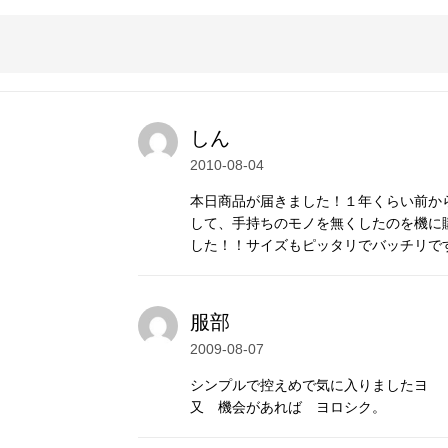
たおやかな曲線が美しいです。
25/イタリア製）を使用しています。デザイ
でいます。
しん
2010-08-04
ウムシルバー（SV940/アメリカ製）を現
本日商品が届きました！１年くらい前か
して、手持ちのモノを無くしたのを機に
に優れ、変色しにくく、白い輝きを持続しま
した！！サイズもピッタリでバッチリで
服部
2009-08-07
シンプルで控えめで気に入りましたヨ
又 機会があれば ヨロシク。
シルバービーズ