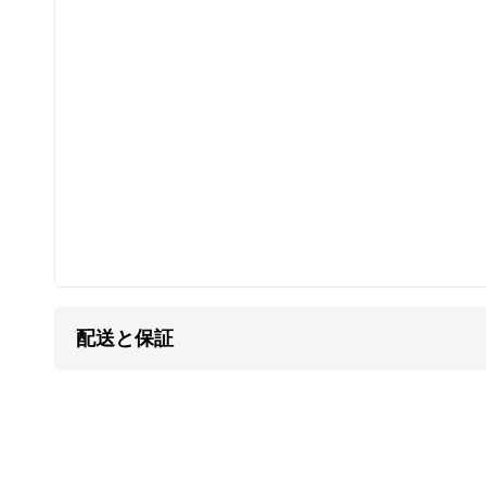
カレンシルバー
はタイの山岳民族カレン族の手仕
す。
マットな質感が特徴で、
刻印
の一つ一つが異なる
す。
研磨されていない温かみのある質感、無骨で荒削
これらの味わいがカレンシルバーの持ち味であり
となります。
自然と共存する彼らの作るものには、身近に暮ら
多く見られます。
配送と保証
そこには自然を畏れ敬うアニミズムの思想が流れ
カレンシルバーの銀純度