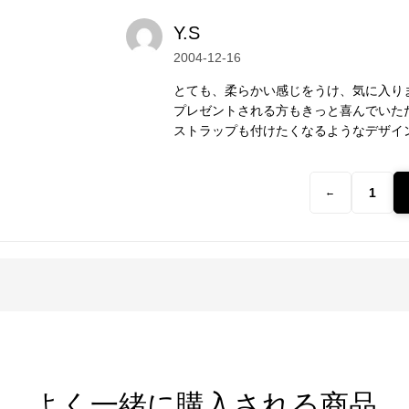
Y.S
事によって、伝統的手法で丹念に作られま
2004-12-16
表情を持ち、素朴なぬくもりが心に響きま
とても、柔らかい感じをうけ、気に入り
プレゼントされる方もきっと喜んでいた
ストラップも付けたくなるようなデザイ
りな形状。
、他のシルバーアクセサリーとは異なる個性
1
←
す動植物や生活道具などを象ったモチーフが
ています。
よく一緒に購入される商品