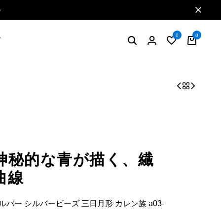
特典2 お買い物で5%ポイント還元
0
0
グ
神秘的な青が描く、繊
曲線
バー シルバービーズ 三日月形 カレン族 a03-