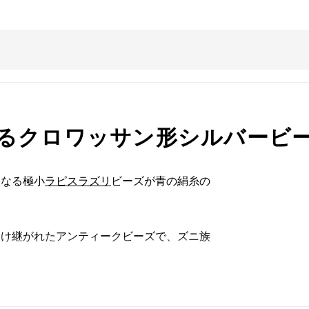
るクロワッサン形シルバービ
連なる極小
ラピスラズリ
ビーズが青の絹糸の
受け継がれたアンティークビーズで、ズニ族
た。
を引き締める程よいアクセントになってお