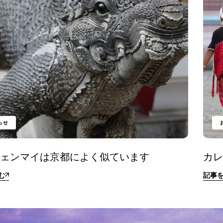
らせ
チェンマイは京都によく似ています
カ
む
記事