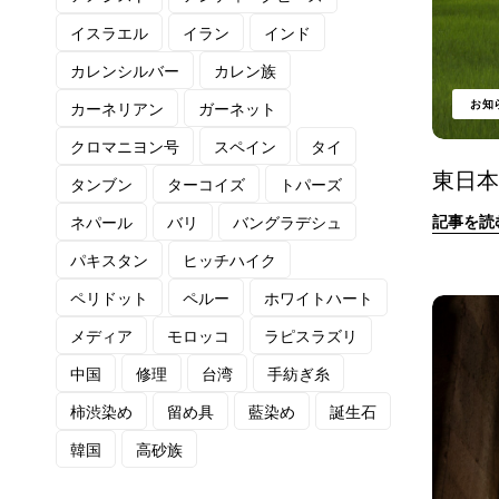
イスラエル
イラン
インド
カレンシルバー
カレン族
お知
カーネリアン
ガーネット
クロマニヨン号
スペイン
タイ
東日
タンブン
ターコイズ
トパーズ
記事を読
ネパール
バリ
バングラデシュ
パキスタン
ヒッチハイク
ペリドット
ペルー
ホワイトハート
メディア
モロッコ
ラピスラズリ
中国
修理
台湾
手紡ぎ糸
柿渋染め
留め具
藍染め
誕生石
韓国
高砂族