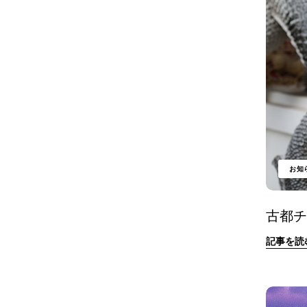
お知
古都
記事を読