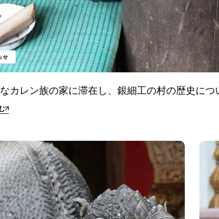
らせ
的なカレン族の家に滞在し、銀細工の村の歴史につ
む