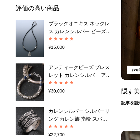
評価の高い商品
ブラックオニキス ネックレ
ス カレンシルバー ビーズ
黒 三角形ペンダント カレン
族 a03-27
¥
15,000
アンティークビーズ ブレス
お知
レット カレンシルバー アン
クレット 青 インドパシフィ
隠す
ックビーズ カレン族 a05-66
¥
30,000
記事を読
カレンシルバー シルバーリ
ング カレン族 指輪 スパイ
ラル 幅広 極太 眼文様 フリ
ーサイズ 13号～29号a07-23
¥
22,700