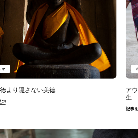
らせ
美徳より隠さない美徳
ア
生
む
記事