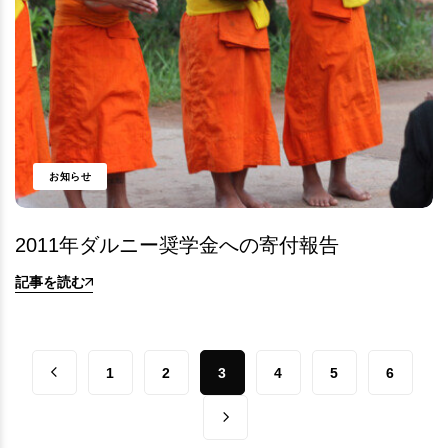
お知らせ
2011年ダルニー奨学金への寄付報告
記事を読む
1
2
3
4
5
6