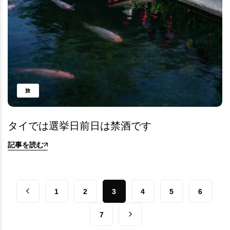
旅
タイでは選挙日前日は禁酒です
記事を読む
1
2
3
4
5
6
7