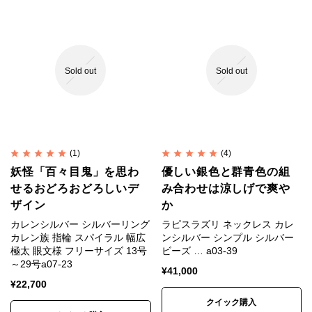
Sold out
Sold out
(1)
(4)
妖怪「百々目鬼」を思わ
優しい銀色と群青色の組
せるおどろおどろしいデ
み合わせは涼しげで爽や
ザイン
か
カレンシルバー シルバーリング
ラピスラズリ ネックレス カレ
カレン族 指輪 スパイラル 幅広
ンシルバー シンプル シルバー
極太 眼文様 フリーサイズ 13号
ビーズ … a03-39
～29号a07-23
¥
41,000
¥
22,700
クイック購入