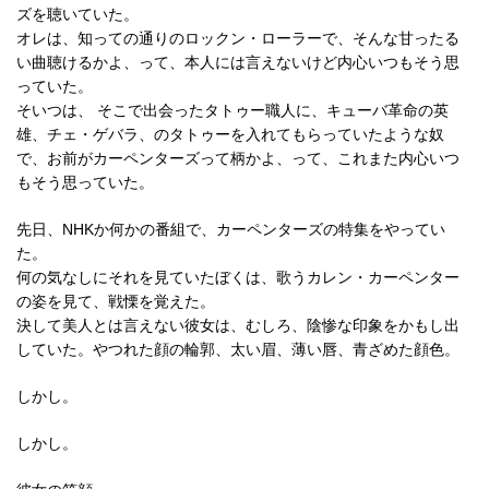
ズを聴いていた。
オレは、知っての通りのロックン・ローラーで、そんな甘ったる
い曲聴けるかよ、って、本人には言えないけど内心いつもそう思
っていた。
そいつは、 そこで出会ったタトゥー職人に、キューバ革命の英
雄、チェ・ゲバラ、のタトゥーを入れてもらっていたような奴
で、お前がカーペンターズって柄かよ、って、これまた内心いつ
もそう思っていた。
先日、NHKか何かの番組で、カーペンターズの特集をやってい
た。
何の気なしにそれを見ていたぼくは、歌うカレン・カーペンター
の姿を見て、戦慄を覚えた。
決して美人とは言えない彼女は、むしろ、陰惨な印象をかもし出
していた。やつれた顔の輪郭、太い眉、薄い唇、青ざめた顔色。
しかし。
しかし。