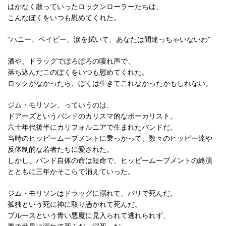
はかなく散っていったロックンローラーたちは、
こんなぼくをいつも慰めてくれた。
“ハニー、ベイビー、涙を拭いて、あなたは間違っちゃいないわ”
酒や、ドラッグでぼろぼろの嗄れ声で、
落ち込んだこのぼくをいつも慰めてくれた。
ロックがなかったら、ぼくは生きてこれなかったかもしれない。
ジム・モリソン、っていうのは、
ドアーズというバンドのカリスマ的なボーカリスト。
六十年代後半にカリフォルニアで生まれたバンドだ。
当時のヒッピームーブメントに乗っかって、数々のヒッピー達や
反体制的な若者たちに愛された。
しかし、バンド自体の命は短命で、ヒッピームーブメントの終演
とともに三年かそこらで消えていった。
ジム・モリソンはドラッグに溺れて、パリで死んだ。
孤独という死に神に取り憑かれて死んだ。
ブルースという青い悪魔に見入られて逃れられず、