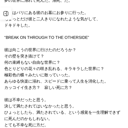
夢の世界に溺れて死んだ。溺死、だ。
ぼくはパリにある彼のお墓にお参りに行った。
ちょっとだけ彼と二人きりになれたような気がして、
ドキドキした。
“BREAK ON THROUGH TO THE OTHERSIDE”
彼は向こうの世界に行けたのだろうか？
その壁を突き抜けて？
何の束縛もない自由な世界に？
色とりどりの花々の咲き乱れる、キラキラした世界に？
極彩色の蝶々みたいに散っていった。
あらゆる快楽に溺れ、スピードに乗って人生を消化した。
カッコイイ生き方？ 寂しい死に方？
彼は不幸だったと思う。
決して満たされてはいなかったと思う。
ひょっとしたら、満たされている、という感覚を一生理解できず
に死んだのかもしれない。
とても不幸な死に方だ。