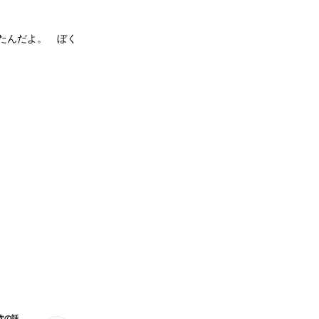
たんだよ。 ぼく
。
次の話