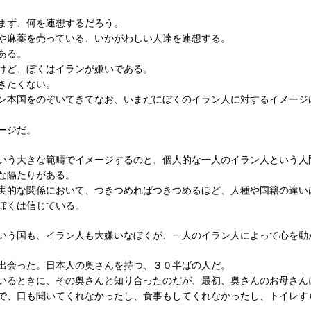
まず、何を連想するだろう。
や麻薬を売っている、いかがわしい人達を連想する。
ある。
けど、ぼくはイランが嫌いである。
きたくない。
ン本国をのぞいてきてなお、いまだにぼくのイラン人に対するイメージ
ージだ。
いう大きな範疇でイメージするのと、個人的な一人のイラン人という人
きな隔たりがある。
実的な関係において、つきつめればつきつめるほど、人種や国籍の違い
ぼくは信じている。
いう国も、イラン人も大嫌いなぼくが、一人のイラン人によって心を動
出会った。日本人の奥さんを持つ、３０半ばの人だ。
いるときに、その奥さんと知り合ったのだが、最初、奥さんのお母さん
で、口も聞いてくれなかったし、食事もしてくれなかったし、トイレす