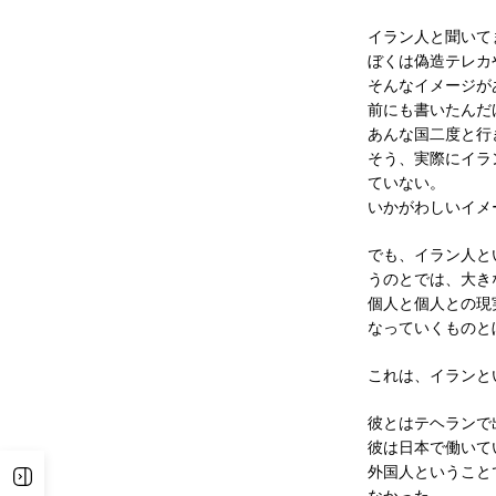
イラン人と聞いて
ぼくは偽造テレカ
そんなイメージが
前にも書いたんだ
あんな国二度と行
そう、実際にイラ
ていない。
いかがわしいイメ
でも、イラン人と
うのとでは、大
個人と個人との現
なっていくものと
これは、イランと
彼とはテヘランで
彼は日本で働いて
外国人ということ
サイドバーを表示