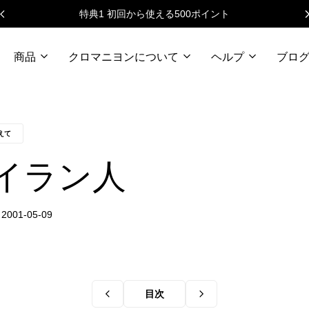
特典1 初回から使える500ポイント
商品
クロマニヨンについて
ヘルプ
ブロ
えて
イラン人
目次