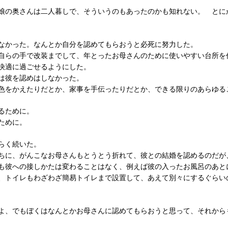
娘の奥さんは二人暮しで、そういうのもあったのかも知れない。 とに
なかった。なんとか自分を認めてもらおうと必死に努力した。
自らの手で改装までして、年とったお母さんのために使いやすい台所を
快適に過ごせるようにした。
は彼を認めはしなかった。
色をかえたりだとか、家事を手伝ったりだとか、できる限りのあらゆる
るために。
るために。
ばらく続いた。
ちに、がんこなお母さんもとうとう折れて、彼との結婚を認めるのだが
も彼への接しかたは変わることはなく、例えば彼の入ったお風呂のあと
、トイレもわざわざ簡易トイレまで設置して、あえて別々にするぐらい
よ、でもぼくはなんとかお母さんに認めてもらおうと思って、それから