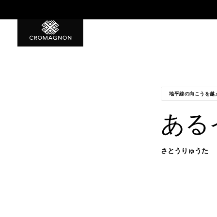
8月誕生石10%OFF！
地平線の向こうを越
ある
さとうりゅうた