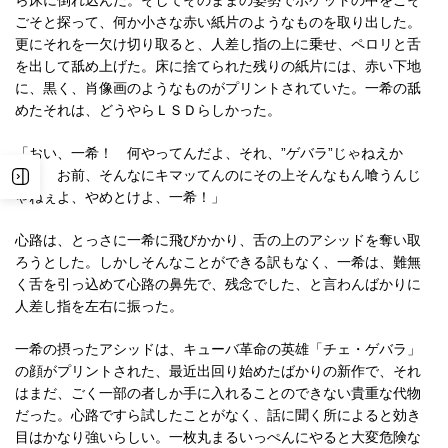
ら床に倒れ込んだ。そしてそのままの姿勢でポケットの中をごそ
ごそと探って、何か小さな赤い紙片のようなものを取り出した。
更にそれを一欠け切り取ると、人差し指の上に乗せ、ペロリと舌
を出して舐め上げた。床に捨てられた残りの紙片には、赤い下地
に、黒く、肖像画のようなものがプリントされていた。一希の舐
めたそれは、どうやらＬＳＤらしかった。
「おい、一希！ 何やってんだよ、それ、”ゲバラ”じゃねえか
よ！ お前、そんなにキマッてんのにその上そんなもん喰うんじ
ゃねぇよ、やめとけよ、一希！」
心路は、とっさに一希に飛びかかり、舌の上のアシッドを奪い取
ろうとした。しかしそんなことができる訳もなく、一希は、難無
く舌を引っ込めて心路の鼻先で、残念でした、と言わんばかりに
人差し指を左右に振った。
一希の摂ったアシッドは、キューバ革命の英雄「チェ・ゲバラ」
の顔がプリントされた、最近出回り始めたばかりの新作で、それ
はまだ、ごく一部の者しか手に入れることのできない貴重な代物
だった。心路ですら試したことがなく、話に聞く所によると効き
目はかなり強いらしい。一枚丸まるいっぺんにやると大変危険な