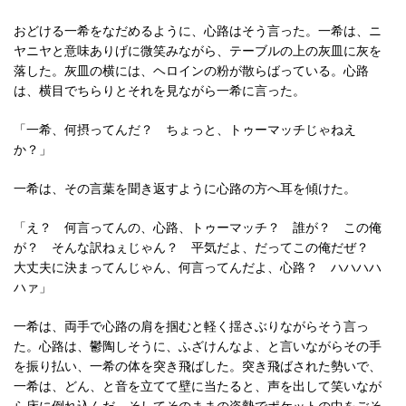
おどける一希をなだめるように、心路はそう言った。一希は、ニ
ヤニヤと意味ありげに微笑みながら、テーブルの上の灰皿に灰を
落した。灰皿の横には、ヘロインの粉が散らばっている。心路
は、横目でちらりとそれを見ながら一希に言った。
「一希、何摂ってんだ？ ちょっと、トゥーマッチじゃねえ
か？」
一希は、その言葉を聞き返すように心路の方へ耳を傾けた。
「え？ 何言ってんの、心路、トゥーマッチ？ 誰が？ この俺
が？ そんな訳ねぇじゃん？ 平気だよ、だってこの俺だぜ？
大丈夫に決まってんじゃん、何言ってんだよ、心路？ ハハハハ
ハァ」
一希は、両手で心路の肩を掴むと軽く揺さぶりながらそう言っ
た。心路は、鬱陶しそうに、ふざけんなよ、と言いながらその手
を振り払い、一希の体を突き飛ばした。突き飛ばされた勢いで、
一希は、どん、と音を立てて壁に当たると、声を出して笑いなが