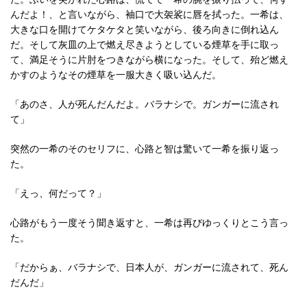
んだよ！、と言いながら、袖口で大袈裟に唇を拭った。一希は、
大きな口を開けてケタケタと笑いながら、後ろ向きに倒れ込ん
だ。そして灰皿の上で燃え尽きようとしている煙草を手に取っ
て、満足そうに片肘をつきながら横になった。そして、殆ど燃え
かすのようなその煙草を一服大きく吸い込んだ。
「あのさ、人が死んだんだよ。バラナシで。ガンガーに流され
て」
突然の一希のそのセリフに、心路と智は驚いて一希を振り返っ
た。
「えっ、何だって？」
心路がもう一度そう聞き返すと、一希は再びゆっくりとこう言っ
た。
「だからぁ、バラナシで、日本人が、ガンガーに流されて、死ん
だんだ」