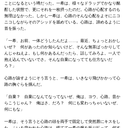
ことになるという噂だった。一希は、様々なドラッグでかなり酩
酊した状態で、更にそれを一枚摂ったのだ。心路が心配するのも
無理はなかった。しかし一希は、心路のそんな心配をよそにニコ
ニコしながらそのアシッドを舐めている。心路は、諦めるように
首を振った。
「一希、お前、一体どうしたんだよ……。最近、ちょっとおかし
いぜ？ 何があったのか知らないけど、そんな無茶ばっかりして
んじゃねえよ。もし何かあるんだったら、話してみろよ。一人で
抱え込んでいないでさ。そんな自棄になってても仕方ないだ
ろ？」
心路が諭すようにそう言うと、一希は、いきなり飛びかかって心
路の胸ぐらを掴んだ。
「自棄？ 自棄になんてなってないぜ、俺は、ヨウ、心路。昔か
らこうじゃん？ 俺はさ、だろ？ 何にも変わっちゃいないぜ、
何にもな」
一希は、そう言うと心路の頭を両手で固定して突然唇にキスをし
た。ふいを突かれた心路は、慌てて一希の腕を振り払って、何す