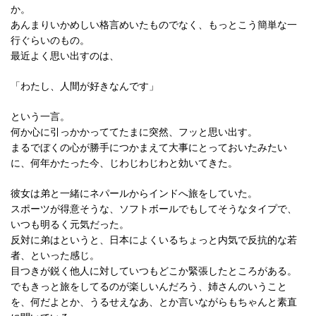
か。
あんまりいかめしい格言めいたものでなく、もっとこう簡単な一
行ぐらいのもの。
最近よく思い出すのは、
「わたし、人間が好きなんです」
という一言。
何か心に引っかかっててたまに突然、フッと思い出す。
まるでぼくの心が勝手につかまえて大事にとっておいたみたい
に、何年かたった今、じわじわじわと効いてきた。
彼女は弟と一緒にネパールからインドへ旅をしていた。
スポーツが得意そうな、ソフトボールでもしてそうなタイプで、
いつも明るく元気だった。
反対に弟はというと、日本によくいるちょっと内気で反抗的な若
者、といった感じ。
目つきが鋭く他人に対していつもどこか緊張したところがある。
でもきっと旅をしてるのが楽しいんだろう、姉さんのいうこと
を、何だよとか、うるせえなあ、とか言いながらもちゃんと素直