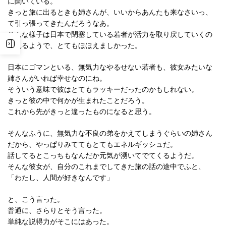
に聞いている。
きっと旅に出るときも姉さんが、いいからあんたも来なさいっ、
て引っ張ってきたんだろうなあ。
そんな様子は日本で閉塞している若者が活力を取り戻していくの
を見るようで、とてもほほえましかった。
日本にゴマンといる、無気力なやるせない若者も、彼女みたいな
姉さんがいれば幸せなのにね。
そういう意味で彼はとてもラッキーだったのかもしれない。
きっと彼の中で何かが生まれたことだろう。
これから先がきっと違ったものになると思う。
そんなふうに、無気力な不良の弟をかえてしまうぐらいの姉さん
だから、やっぱりみててもとてもエネルギッシュだ。
話してるとこっちもなんだか元気が湧いてでてくるようだ。
そんな彼女が、自分のこれまでしてきた旅の話の途中でふと、
「わたし、人間が好きなんです」
と、こう言った。
普通に、さらりとそう言った。
単純な説得力がそこにはあった。