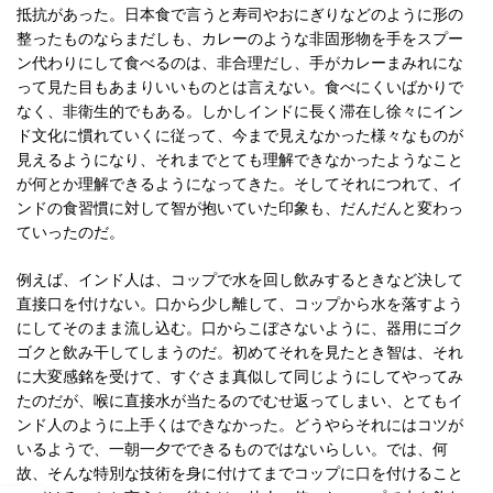
抵抗があった。日本食で言うと寿司やおにぎりなどのように形の
整ったものならまだしも、カレーのような非固形物を手をスプー
ン代わりにして食べるのは、非合理だし、手がカレーまみれにな
って見た目もあまりいいものとは言えない。食べにくいばかりで
なく、非衛生的でもある。しかしインドに長く滞在し徐々にイン
ド文化に慣れていくに従って、今まで見えなかった様々なものが
見えるようになり、それまでとても理解できなかったようなこと
が何とか理解できるようになってきた。そしてそれにつれて、イ
ンドの食習慣に対して智が抱いていた印象も、だんだんと変わっ
ていったのだ。
例えば、インド人は、コップで水を回し飲みするときなど決して
直接口を付けない。口から少し離して、コップから水を落すよう
にしてそのまま流し込む。口からこぼさないように、器用にゴク
ゴクと飲み干してしまうのだ。初めてそれを見たとき智は、それ
に大変感銘を受けて、すぐさま真似して同じようにしてやってみ
たのだが、喉に直接水が当たるのでむせ返ってしまい、とてもイ
ンド人のように上手くはできなかった。どうやらそれにはコツが
いるようで、一朝一夕でできるものではないらしい。では、何
故、そんな特別な技術を身に付けてまでコップに口を付けること