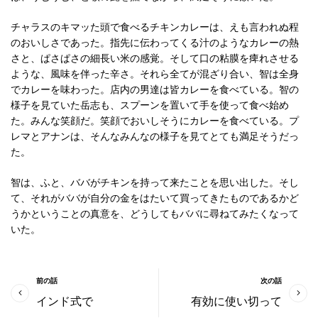
チャラスのキマッた頭で食べるチキンカレーは、えも言われぬ程
のおいしさであった。指先に伝わってくる汁のようなカレーの熱
さと、ぱさぱさの細長い米の感覚。そして口の粘膜を痺れさせる
ような、風味を伴った辛さ。それら全てが混ざり合い、智は全身
でカレーを味わった。店内の男達は皆カレーを食べている。智の
様子を見ていた岳志も、スプーンを置いて手を使って食べ始め
た。みんな笑顔だ。笑顔でおいしそうにカレーを食べている。プ
レマとアナンは、そんなみんなの様子を見てとても満足そうだっ
た。
智は、ふと、ババがチキンを持って来たことを思い出した。そし
て、それがババが自分の金をはたいて買ってきたものであるかど
うかということの真意を、どうしてもババに尋ねてみたくなって
いた。
前の話
次の話
インド式で
有効に使い切って