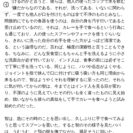
を避けるのかと言うと、彼らは、他人の使ったコップで水を飲む
のが嫌だからなのである。それが、洗ってある、いないに関わら
ず、一度でも他人が口を付けたものは全て不浄のものとみなし、
間接的にでもその食器を使うのは、自分の身を汚す行いであると
受け止めているのだ。それは、カレーを手で食べるという行為に
も通じており、人の使ったスプーンやフォークを使うぐらいな
ら、きれいに洗った自分の右手を使った方がよっぽど清潔であ
る、という論理なのだ。言わば、極度の潔癖性と言うこともでき
る。ちなみに、どんな安食堂にもちゃんと手を洗えるように小さ
な洗面台が必ず付いており、インド人は、食事の前には必ずそこ
で丁寧に手を洗っている。同じように、ババや岳志がよくやる、
ジョイントを指で挟んで口に付けずに吸う吸い方も同じ理由から
来るもので、智はようやくそれを理解するに至ったのだ。それら
に気が付いてからの智は、今までとはインド人を見る目が変わ
り、不潔のように見えていたその行いも全く違ったものに見え始
め、拙いながらも彼らの真似をして手でカレーを食べようと試み
始めたのだった。
智は、急にその時のことを思い出し、久しぶりに手で食べてみよ
うと思ってスプーンを置いた。すると智のその様子を見たババ
は、うむうむ、と顎の髭を撫でながら、満足そうに頷いた。