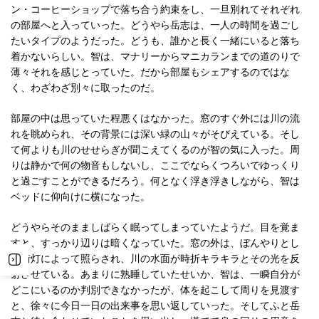
ン・コーヒーショップで落ち合う約束をし、一旦別れてそれぞれ
の部屋へと入っていった。どうやら岳志は、一人の時間を過ごし
たいタイプのようだった。どうも、誰かと長く一緒にいると落ち
着かないらしい。智は、マナリーからマニカランまでの道のりで
薄々それを感じとっていた。だから部屋もシェアするのではな
く、わざわざ別々に取ったのだ。
部屋の中は思っていた程悪くはなかった。窓のすぐ外には川の流
れを眺められ、その背景には深い緑の山々がそびえている。そし
て何よりも川のせせらぎが聞こえてくるのが智の気に入った。周
りは静かで何の物音もしないし、ここでならくつろいでゆっくり
と過ごすことができるだろう。何となく浮き浮きしながら、智は
ベッドに仰向けに横になった。
どうやらそのまましばらく眠ってしまっていたようだ。目を覚ま
すと、すっかり辺りは暗くなっていた。窓の外は、ぼんやりとし
た街灯によって照らされ、川の水面が時折キラキラとその光を反
射させている。あまりに熟睡していたせいか、智は、一瞬自分が
どこにいるのか判別できなかったが、体を起こして周りを見渡す
と、徐々に今日一日の出来事を思い返していった。そしてふと岳