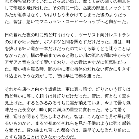
志と待ち合わせていたことを思い出し、慌てて身の回りの用意を
して部屋を飛び出した。その前に一応、岳志の部屋もノックして
みたが返事はなく、やはりもう出かけてしまった後のようだっ
た。智は、急いでマニカラン・コーヒーショップへと向かった。
日の暮れた夜の町に殆ど灯りはなく、ツーリスト向けレストラン
の灯すか細い光が、ポツポツと闇を照らすだけだった。道は、町
を抜ける細い道が一本だけだったのでいくら暗くとも迷うことは
なかったが、橋の手前まで来ると激しい川の流れが闇の中からザ
アザアと音を立てて響いており、その音はさすがに無気味だっ
た。暗い橋を渡る時、闇の中に潜む得体の知れない何かに引きず
り込まれそうな気がして、智は早足で橋を渡った。
それから店へと向かう坂道は、更に真っ暗で、灯りという灯りは
殆ど無いに等しく頼りは月灯りだけだった。智は、何となく空を
見上げた。するとみるみるうちに雲が消えていき、今まで曇り気
味だった夜空が、瞬く間に満点の星空に変わった。そして驚く
程、辺りが明るく照らし出された。智は、こんなにも月や星は明
るいものかと、まるで初めてそれらを見た子供のように強く感銘
を受けた。智の生まれ育った都会では、最早そんな当たり前のこ
とすら知ることはできなかったのだ。