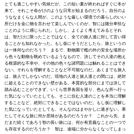
とても過ごしやすい気候だが、この短い夏が終わればすぐに冬が
来て、それこそ命がけのような日常が始まるのだろう。自分のよ
うななまくらな人間が、このような厳しい環境での暮らしのいい
所だけを金に物を言わせて楽しんでいくのが、智には随分卑怯な
ことのように感じられた。しかし、よくよく考えてみるとそれ
は、智だけに限ったことではなく、全ての旅人達に対して言い得
ることかも知れなかった。もし仮にそうだとしたら、旅というの
は一体何なのだろう？ まるで、動物園で檻の外の安全な場所か
ら色々な動物を眺めているようなもので、決してその人達の抱え
る根源的な不幸や、その他の色々な諸問題には触れることはでき
ない。それらを理解することなど不可能なのだ。あくまでも旅人
は、旅人でしかないのだ。現地の人達と旅人達との間には、絶対
に超えることのできない壁がある。本質的な部分にまでは決して
踏み込むことができず、いくら世界各国を巡り、色んな所へ行っ
た気になっていたとしても、そこに住む人達のことを本当に理解
することなど、絶対にできることではないのだ。もし仮に理解し
た気になっていたとしても、そんなのはまやかしに過ぎない。果
たしてそんな旅に何か意味があるのだろうか？ これから先、ま
だまだ続くであろう智の長い旅には、何か有意義なことの一つで
も存在するのだろうか？ 智は、途端に分からなくなってしまっ