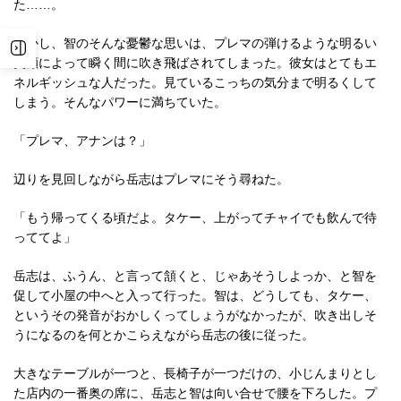
た……。
しかし、智のそんな憂鬱な思いは、プレマの弾けるような明るい
笑顔によって瞬く間に吹き飛ばされてしまった。彼女はとてもエ
ネルギッシュな人だった。見ているこっちの気分まで明るくして
しまう。そんなパワーに満ちていた。
「プレマ、アナンは？」
辺りを見回しながら岳志はプレマにそう尋ねた。
「もう帰ってくる頃だよ。タケー、上がってチャイでも飲んで待
っててよ」
岳志は、ふうん、と言って頷くと、じゃあそうしよっか、と智を
促して小屋の中へと入って行った。智は、どうしても、タケー、
というその発音がおかしくってしょうがなかったが、吹き出しそ
うになるのを何とかこらえながら岳志の後に従った。
大きなテーブルが一つと、長椅子が一つだけの、小じんまりとし
た店内の一番奥の席に、岳志と智は向い合せで腰を下ろした。プ