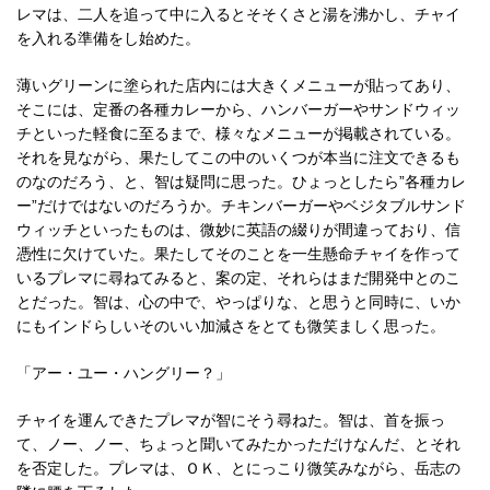
レマは、二人を追って中に入るとそそくさと湯を沸かし、チャイ
を入れる準備をし始めた。
薄いグリーンに塗られた店内には大きくメニューが貼ってあり、
そこには、定番の各種カレーから、ハンバーガーやサンドウィッ
チといった軽食に至るまで、様々なメニューが掲載されている。
それを見ながら、果たしてこの中のいくつが本当に注文できるも
のなのだろう、と、智は疑問に思った。ひょっとしたら”各種カレ
ー”だけではないのだろうか。チキンバーガーやベジタブルサンド
ウィッチといったものは、微妙に英語の綴りが間違っており、信
憑性に欠けていた。果たしてそのことを一生懸命チャイを作って
いるプレマに尋ねてみると、案の定、それらはまだ開発中とのこ
とだった。智は、心の中で、やっぱりな、と思うと同時に、いか
にもインドらしいそのいい加減さをとても微笑ましく思った。
「アー・ユー・ハングリー？」
チャイを運んできたプレマが智にそう尋ねた。智は、首を振っ
て、ノー、ノー、ちょっと聞いてみたかっただけなんだ、とそれ
を否定した。プレマは、ＯＫ、とにっこり微笑みながら、岳志の