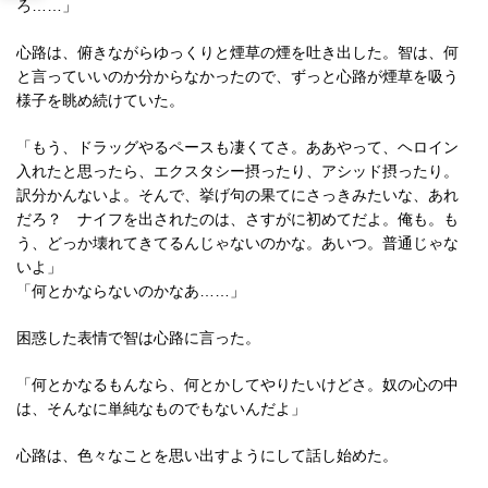
ろ……」
心路は、俯きながらゆっくりと煙草の煙を吐き出した。智は、何
と言っていいのか分からなかったので、ずっと心路が煙草を吸う
様子を眺め続けていた。
「もう、ドラッグやるペースも凄くてさ。ああやって、ヘロイン
入れたと思ったら、エクスタシー摂ったり、アシッド摂ったり。
訳分かんないよ。そんで、挙げ句の果てにさっきみたいな、あれ
だろ？ ナイフを出されたのは、さすがに初めてだよ。俺も。も
う、どっか壊れてきてるんじゃないのかな。あいつ。普通じゃな
いよ」
「何とかならないのかなあ……」
困惑した表情で智は心路に言った。
「何とかなるもんなら、何とかしてやりたいけどさ。奴の心の中
は、そんなに単純なものでもないんだよ」
心路は、色々なことを思い出すようにして話し始めた。