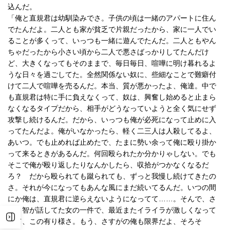
込んだ。
「俺と直規君は幼馴染みでさ。子供の頃は一緒のアパートに住ん
でたんだよ。二人とも家が貧乏で片親だったから、家に一人でい
ることが多くって、いっつも一緒に遊んでたんだ。二人ともやん
ちゃだったから小さい頃から二人で悪さばっかりしてたんだけ
ど、大きくなってもそのままで、毎日毎日、喧嘩に明け暮れるよ
うな日々を過ごしてた。全然関係ない奴に、些細なことで難癖付
けて二人で喧嘩を売るんだ。本当、質が悪かったよ、俺達。中で
も直規君は特に手に負えなくって、奴は、興奮し始めると止まら
なくなるタイプだから、相手がどうなっていようと全く気にせず
攻撃し続けるんだ。だから、いっつも俺が必死になって止めに入
ってたんだよ。俺がいなかったら、軽く二三人は人殺してるよ、
あいつ。でも止めれば止めたで、たまに勢い余って俺に殴り掛か
って来るときがあるんだ。何回殴られたか分かりゃしない。でも
そこで俺が殴り返したりなんかしたら、収拾がつかなくなるだ
ろ？ だから殴られても蹴られても、ずっと我慢し続けてきたの
さ。それが今になってもあんな風にまだ続いてるんだ。いつの間
にか俺は、直規君に逆らえないようになってて……。そんで、さ
っき智が話してた女の一件で、最近またイライラが激しくなって
きて、この有り様さ。もう、さすがの俺も限界だよ、そろそ