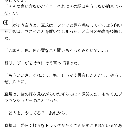
「そんな言い方ないだろ？ それにその話はもうしない約束じゃ
ないか」
心路がそう言うと、直規は、フンッと鼻を鳴らしてそっぽを向い
た。智は、マズイことを聞いてしまった、と自分の発言を後悔し
た。
「ごめん、俺、何か変なこと聞いちゃったみたいで……」
智は、ばつが悪そうにそう言って謝った。
「もういいさ。それより、智、せっかく再会したんだし、やろう
ぜ、久々に」
直規は、智の顔を見ながらいたずらっぽく微笑んだ。もちろんブ
ラウンシュガーのことだった。
「どうよ、やってる？ あれから」
直規は、恐らく様々なドラッグがたくさん詰めこまれているであ