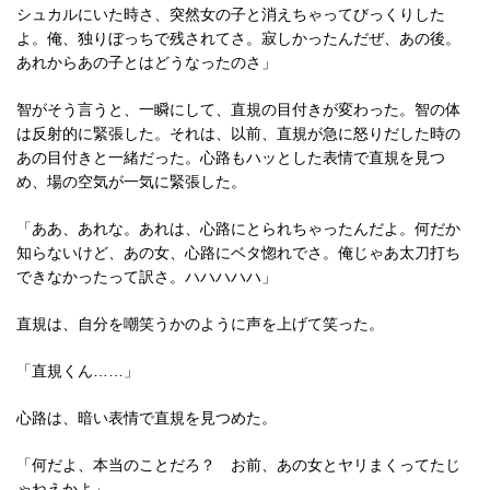
シュカルにいた時さ、突然女の子と消えちゃってびっくりした
よ。俺、独りぼっちで残されてさ。寂しかったんだぜ、あの後。
あれからあの子とはどうなったのさ」
智がそう言うと、一瞬にして、直規の目付きが変わった。智の体
は反射的に緊張した。それは、以前、直規が急に怒りだした時の
あの目付きと一緒だった。心路もハッとした表情で直規を見つ
め、場の空気が一気に緊張した。
「ああ、あれな。あれは、心路にとられちゃったんだよ。何だか
知らないけど、あの女、心路にベタ惚れでさ。俺じゃあ太刀打ち
できなかったって訳さ。ハハハハハ」
直規は、自分を嘲笑うかのように声を上げて笑った。
「直規くん……」
心路は、暗い表情で直規を見つめた。
「何だよ、本当のことだろ？ お前、あの女とヤリまくってたじ
ゃねえかよ」