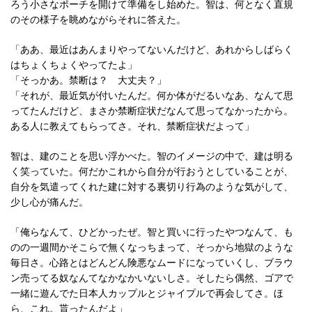
ろう小さなポーチを開けて準備をし始めた。智は、何となく直規
のその様子を眺めながらそれに答えた。
「ああ、最近はあんまりやってないんだけど、あれからしばらく
はちょくちょくやってたよ」
「そっかあ。禁断は？ 大丈夫？」
「それが、最近気が付いたんだ。何か体がだるいなあ、なんて思
ってたんだけど、まさか禁断症状だなんて思ってなかったから。
ある人に教えてもらってさ。それ、禁断症状だよって」
智は、建のことを思い浮かべた。智のイメージの中で、建は明る
く笑っていた。何だかこれから自分が行おうとしていることが、
自分を気遣ってくれた建に対する裏切り行為のような気がして、
少し心が痛んだ。
「俺らなんて、ひどかったぜ。智と買いに行ったやつなんて、も
のの一週間かそこらで無くなっちまって、そっから地獄のような
毎日さ。心路とはどんどん険悪なムードになっていくし、ブラウ
ン売ってる奴なんてなかなかいないしさ。そしたら偶然、ゴアで
一緒に遊んでた日本人カップルとジャイプルで再会してさ。ほ
ら、これ。貰ったんだよ」