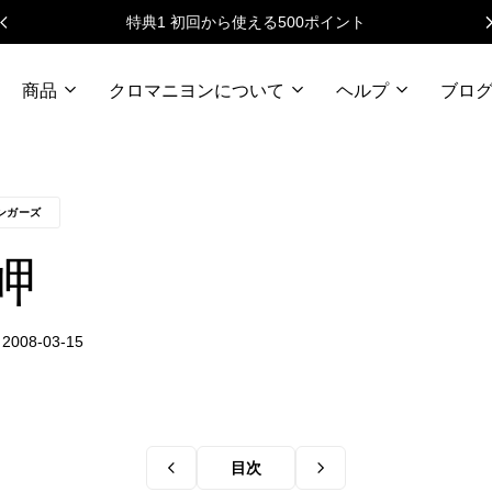
イント
ニュースレターで毎月50
商品
クロマニヨンについて
ヘルプ
ブロ
ンガーズ
岬
目次