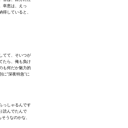
。幸恵は、えっ
納得していると、
してて、そいつが
てたら、俺も負け
のも何だか魅力的
に”深夜特急”に
らっしゃるんです
り読んでたんで
もそうなのかな、