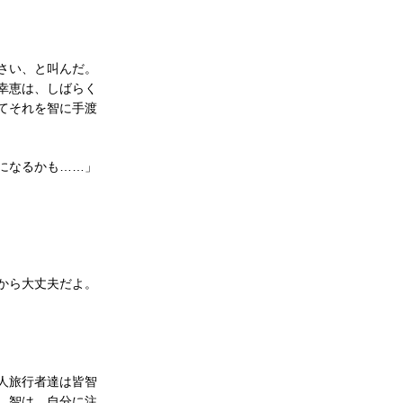
さい、と叫んだ。
幸恵は、しばらく
てそれを智に手渡
になるかも……」
から大丈夫だよ。
人旅行者達は皆智
。智は、自分に注