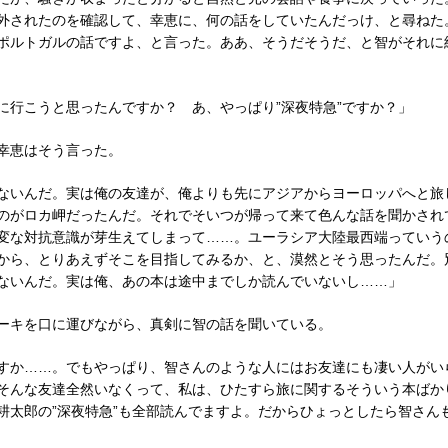
外されたのを確認して、幸恵に、何の話をしていたんだっけ、と尋ねた
ポルトガルの話ですよ、と言った。ああ、そうだそうだ、と智がそれに
に行こうと思ったんですか？ あ、やっぱり”深夜特急”ですか？」
幸恵はそう言った。
ないんだ。実は俺の友達が、俺よりも先にアジアからヨーロッパへと旅
のがロカ岬だったんだ。それでそいつが帰って来て色んな話を聞かされ
変な対抗意識が芽生えてしまって……。ユーラシア大陸最西端っていう
から、とりあえずそこを目指してみるか、と、漠然とそう思ったんだ。別
ないんだ。実は俺、あの本は途中までしか読んでいないし……」
ーキを口に運びながら、真剣に智の話を聞いている。
すか……。でもやっぱり、智さんのような人にはお友達にも凄い人がい
そんな友達全然いなくって、私は、ひたすら旅に関するそういう本ばか
耕太郎の”深夜特急”も全部読んでますよ。だからひょっとしたら智さん