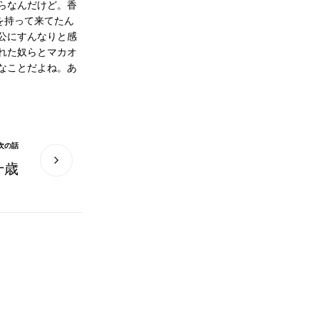
らなんだけど。香
を持って来てたん
公にすんなりと感
れた奴らとマカオ
なことだよね。あ
次の話
十歳