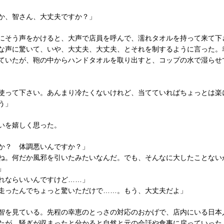
か、智さん、大丈夫ですか？」
にそう声をかけると、大声で店員を呼んで、濡れタオルを持って来て下
な声に驚いて、いや、大丈夫、大丈夫、とそれを制するように言った。
ていたが、鞄の中からハンドタオルを取り出すと、コップの水で湿らせ
使って下さい。あんまり冷たくないけれど、当てていればちょっとは楽
う」
いを嬉しく思った。
か？ 体調悪いんですか？」
ね。何だか風邪を引いたみたいなんだ。でも、そんなに大したことない
」
れならいいんですけど……」
走ったんでちょっと驚いただけで……。もう、大丈夫だよ」
智を見ている。先程の幸恵のとっさの対応のおかげで、店内にいる日本
たが、騒ぎが収まったと分かると自然と元の会話や食事に戻っていった